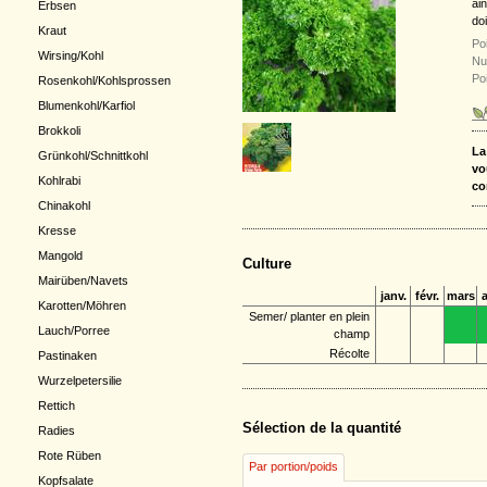
ain
Erbsen
do
Kraut
Poi
Wirsing/Kohl
Nu
Po
Rosenkohl/Kohlsprossen
Blumenkohl/Karfiol
Brokkoli
La
Grünkohl/Schnittkohl
vo
Kohlrabi
co
Chinakohl
Kresse
Mangold
Culture
Mairüben/Navets
janv.
févr.
mars
a
Karotten/Möhren
Semer/ planter en plein
Lauch/Porree
champ
Récolte
Pastinaken
Wurzelpetersilie
Rettich
Sélection de la quantité
Radies
Rote Rüben
Par portion/poids
Kopfsalate