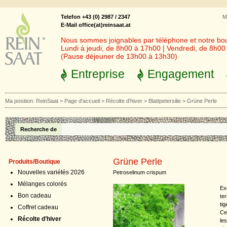
Telefon +43 (0) 2987 / 2347
M
E-Mail office(at)reinsaat.at
Nous sommes joignables par téléphone et notre bout
Lundi à jeudi, de 8h00 à 17h00 | Vendredi, de 8h0
(Pause déjeuner de 13h00 à 13h30)
Entreprise
Engagement
Ma position:
ReinSaat
>
Page d'accueil
>
Récolte d’hiver
>
Blattpetersilie
>
Grüne Perle
Recherche de
Grüne Perle
Produits/Boutique
Nouvelles variétés 2026
Petroselinum crispum
Mélanges colorés
Exc
Bon cadeau
te
ti
Coffret cadeau
Ce 
Récolte d’hiver
le