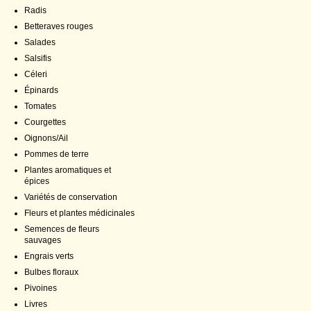
Radis
Betteraves rouges
Salades
Salsifis
Céleri
Épinards
Tomates
Courgettes
Oignons/Ail
Pommes de terre
Plantes aromatiques et
épices
Variétés de conservation
Fleurs et plantes médicinales
Semences de fleurs
sauvages
Engrais verts
Bulbes floraux
Pivoines
Livres