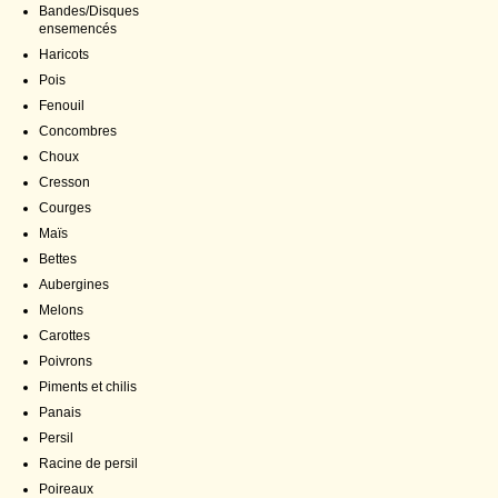
Bandes/Disques
ensemencés
Haricots
Pois
Fenouil
Concombres
Choux
Cresson
Courges
Maïs
Bettes
Aubergines
Melons
Carottes
Poivrons
Piments et chilis
Panais
Persil
Racine de persil
Poireaux