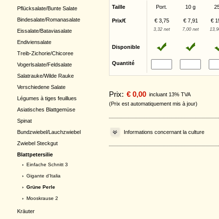
Taille
Port.
10 g
2
Pflücksalate/Bunte Salate
Bindesalate/Romanasalate
Prix/€
€ 3,75
€ 7,91
€ 1
3,32 net
7,00 net
13,9
Eissalate/Bataviasalate
Endiviensalate
Disponible
Treib-Zichorie/Chicoree
Quantité
Vogerlsalate/Feldsalate
Salatrauke/Wilde Rauke
Verschiedene Salate
Prix:
€ 0,00
incluant 13% TVA
Légumes à tiges feuillues
(Prix est automatiquement mis à jour)
Asiatisches Blattgemüse
Spinat
Bundzwiebel/Lauchzwiebel
Informations concernant la culture
Zwiebel Steckgut
Blattpetersilie
›
Einfache Schnitt 3
›
Gigante d‘Italia
› Grüne Perle
›
Mooskrause 2
Kräuter