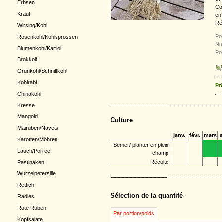
Erbsen
Co
Kraut
en
Ré
Wirsing/Kohl
Poi
Rosenkohl/Kohlsprossen
Nu
Blumenkohl/Karfiol
Po
Brokkoli
Grünkohl/Schnittkohl
Kohlrabi
Pr
Chinakohl
Kresse
Mangold
Culture
Mairüben/Navets
janv.
févr.
mars
a
Karotten/Möhren
Semer/ planter en plein
Lauch/Porree
champ
Récolte
Pastinaken
Wurzelpetersilie
Rettich
Sélection de la quantité
Radies
Rote Rüben
Par portion/poids
Kopfsalate