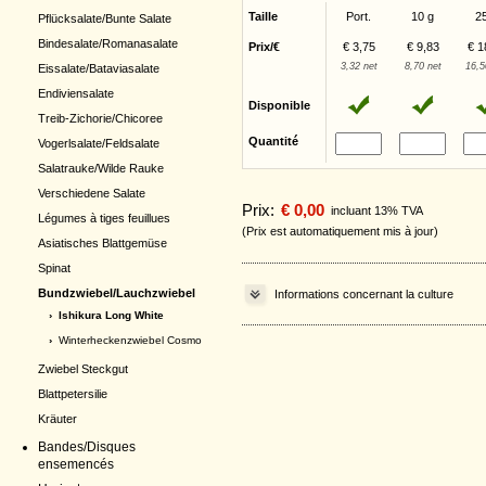
Taille
Port.
10 g
2
Pflücksalate/Bunte Salate
Bindesalate/Romanasalate
Prix/€
€ 3,75
€ 9,83
€ 1
3,32 net
8,70 net
16,5
Eissalate/Bataviasalate
Endiviensalate
Disponible
Treib-Zichorie/Chicoree
Quantité
Vogerlsalate/Feldsalate
Salatrauke/Wilde Rauke
Verschiedene Salate
Prix:
€ 0,00
incluant 13% TVA
Légumes à tiges feuillues
(Prix est automatiquement mis à jour)
Asiatisches Blattgemüse
Spinat
Bundzwiebel/Lauchzwiebel
Informations concernant la culture
› Ishikura Long White
›
Winterheckenzwiebel Cosmo
Zwiebel Steckgut
Blattpetersilie
Kräuter
Bandes/Disques
ensemencés