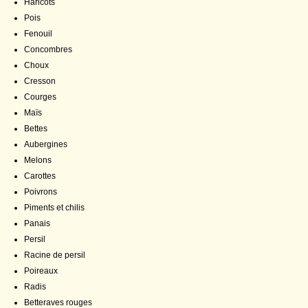
Haricots
Pois
Fenouil
Concombres
Choux
Cresson
Courges
Maïs
Bettes
Aubergines
Melons
Carottes
Poivrons
Piments et chilis
Panais
Persil
Racine de persil
Poireaux
Radis
Betteraves rouges