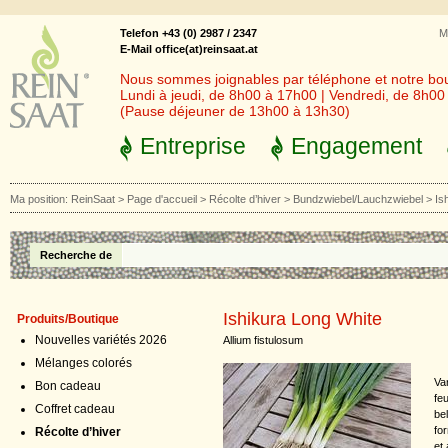
Telefon +43 (0) 2987 / 2347
M
E-Mail office(at)reinsaat.at
Nous sommes joignables par téléphone et notre bout
Lundi à jeudi, de 8h00 à 17h00 | Vendredi, de 8h0
(Pause déjeuner de 13h00 à 13h30)
Entreprise
Engagement
Ma position:
ReinSaat
>
Page d'accueil
>
Récolte d’hiver
>
Bundzwiebel/Lauchzwiebel
>
Is
Recherche de
Ishikura Long White
Produits/Boutique
Nouvelles variétés 2026
Allium fistulosum
Mélanges colorés
Var
Bon cadeau
feu
Coffret cadeau
be
fo
Récolte d’hiver
et 