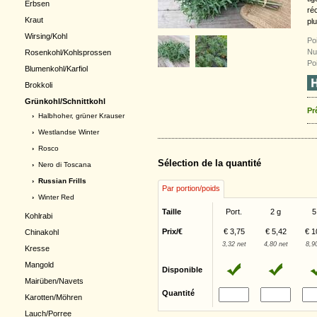
Erbsen
ré
Kraut
pl
Wirsing/Kohl
Poi
Nu
Rosenkohl/Kohlsprossen
Po
Blumenkohl/Karfiol
Brokkoli
Grünkohl/Schnittkohl
Pr
›
Halbhoher, grüner Krauser
›
Westlandse Winter
›
Rosco
Sélection de la quantité
›
Nero di Toscana
› Russian Frills
Par portion/poids
›
Winter Red
Taille
Port.
2 g
5
Kohlrabi
Prix/€
€ 3,75
€ 5,42
€ 1
Chinakohl
3,32 net
4,80 net
8,9
Kresse
Mangold
Disponible
Mairüben/Navets
Quantité
Karotten/Möhren
Lauch/Porree