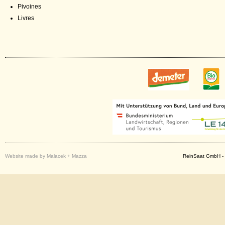
Pivoines
Livres
Website made by Malacek + Mazza
ReinSaat GmbH - 