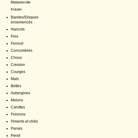
Blattpetersilie
Kräuter
Bandes/Disques
ensemencés
Haricots
Pois
Fenouil
Concombres
Choux
Cresson
Courges
Maïs
Bettes
Aubergines
Melons
Carottes
Poivrons
Piments et chilis
Panais
Persil