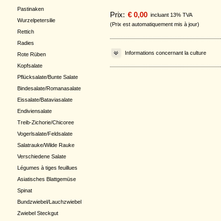
Pastinaken
Prix:
€ 0,00
incluant 13% TVA
Wurzelpetersilie
(Prix est automatiquement mis à jour)
Rettich
Radies
Informations concernant la culture
Rote Rüben
Kopfsalate
Pflücksalate/Bunte Salate
Bindesalate/Romanasalate
Eissalate/Bataviasalate
Endiviensalate
Treib-Zichorie/Chicoree
Vogerlsalate/Feldsalate
Salatrauke/Wilde Rauke
Verschiedene Salate
Légumes à tiges feuillues
Asiatisches Blattgemüse
Spinat
Bundzwiebel/Lauchzwiebel
Zwiebel Steckgut