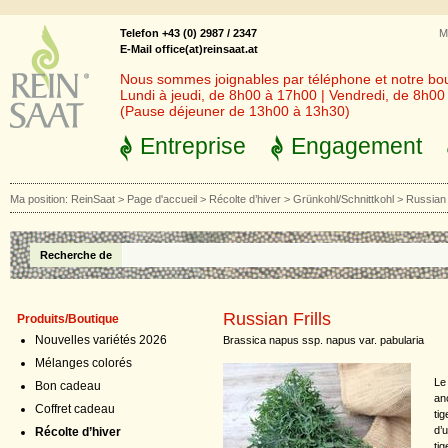
Telefon +43 (0) 2987 / 2347
M
E-Mail office(at)reinsaat.at
Nous sommes joignables par téléphone et notre bout
Lundi à jeudi, de 8h00 à 17h00 | Vendredi, de 8h0
(Pause déjeuner de 13h00 à 13h30)
Entreprise
Engagement
Ma position:
ReinSaat
>
Page d'accueil
>
Récolte d’hiver
>
Grünkohl/Schnittkohl
>
Russian 
Recherche de
Russian Frills
Produits/Boutique
Nouvelles variétés 2026
Brassica napus ssp. napus var. pabularia
Mélanges colorés
Le
Bon cadeau
an
Coffret cadeau
ti
d’u
Récolte d’hiver
ti