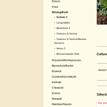
Erbsen
Kraut
Wirsing/Kohl
› Vorbote 3
›
Langedijská
›
Winterfürst 2
›
Violaceo di Verona
›
Violaceo di Verona/Moretta
Sanzeno
›
Vertus 3
Cultur
›
Bloemendaalse Gele
Rosenkohl/Kohlsprossen
Blumenkohl/Karfiol
Semer/ 
Brokkoli
Grünkohl/Schnittkohl
Kohlrabi
Chinakohl
Kresse
Sélecti
Mangold
Par por
Mairüben/Navets