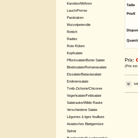
Karotten/Möhren
Taille
Lauch/Porree
Prix/€
Pastinaken
Wurzelpetersilie
Dispon
Rettich
Radies
Quanti
Rote Rüben
Kopfsalate
Prix:
€
Pflücksalate/Bunte Salate
(Prix es
Bindesalate/Romanasalate
Eissalate/Bataviasalate
Endiviensalate
In
Treib-Zichorie/Chicoree
Vogerlsalate/Feldsalate
Salatrauke/Wilde Rauke
Verschiedene Salate
Légumes à tiges feuillues
Asiatisches Blattgemüse
Spinat