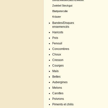
Bundzwiebel/Lauchzwiebel
Zwiebel Steckgut
Blattpetersilie
Kräuter
Bandes/Disques
ensemencés
Haricots
Pois
Fenouil
Concombres
Choux
Cresson
Courges
Maïs
Bettes
Aubergines
Melons
Carottes
Poivrons
Piments et chilis