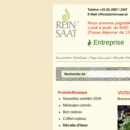
Telefon +43 (0) 2987 / 2347
E-Mail office(at)reinsaat.at
Nous sommes joignables
Lundi à jeudi, de 8h00
(Pause déjeuner de 1
Entreprise
Ma position:
ReinSaat
>
Page d'accueil
>
Récolte d’h
Recherche de
Vorbo
Produits/Boutique
Nouvelles variétés 2026
Brassica
Mélanges colorés
Bon cadeau
Coffret cadeau
Récolte d’hiver