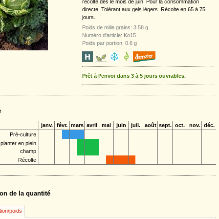
récolte dès le mois de juin. Pour la consommation
directe. Tolérant aux gels légers. Récolte en 65 à 75
jours.
Poids de mille grains: 3.58 g
Numéro d'article: Ko15
Poids par portion: 0.6 g
Prêt à l’envoi dans 3 à 5 jours ouvrables.
e
janv.
févr.
mars
avril
mai
juin
juil.
août
sept.
oct.
nov.
déc.
Pré-culture
planter en plein
champ
Récolte
on de la quantité
tion/poids