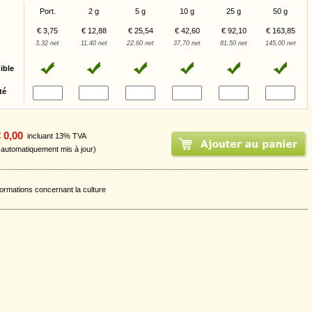
Port.
2 g
5 g
10 g
25 g
50 g
€ 3,75
€ 12,88
€ 25,54
€ 42,60
€ 92,10
€ 163,85
3,32 net
11,40 net
22,60 net
37,70 net
81,50 net
145,00 net
ible
té
 0,00
incluant 13% TVA
t automatiquement mis à jour)
formations concernant la culture