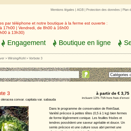
Mentions légales
|
AGB
|
Protection des données
|
Plan 
 par téléphone et notre boutique à la ferme est ouverte :
 à 17h00 | Vendredi, de 8h00 à 16h00
3h00 à 13h30)
Engagement
Boutique en ligne
Se
iver
>
Wirsing/Kohl
>
Vorbote 3
te 3
à partir de € 3,75
incluant 13% TVA hors frais d'envoi
 oleracea convar. capitata var. sabauda
Dans le programme de conservation de ReinSaat.
Variété précoce à petites têtes (0,5 à 1 kg) bien fermes
de forme légèrement conique. Les feuilles frisées et
tendres possèdent une saveur agréable et douce. Un
semis précoce et une culture sous abri permet une