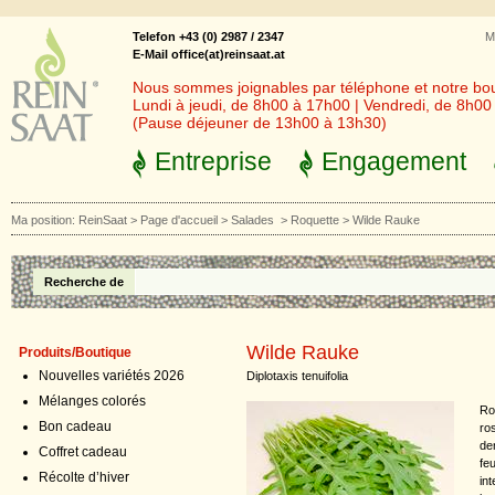
Telefon +43 (0) 2987 / 2347
M
E-Mail office(at)reinsaat.at
Nous sommes joignables par téléphone et notre bout
Lundi à jeudi, de 8h00 à 17h00 | Vendredi, de 8h0
(Pause déjeuner de 13h00 à 13h30)
Entreprise
Engagement
Ma position:
ReinSaat
>
Page d'accueil
>
Salades
>
Roquette
>
Wilde Rauke
Recherche de
Wilde Rauke
Produits/Boutique
Nouvelles variétés 2026
Diplotaxis tenuifolia
Mélanges colorés
Ro
Bon cadeau
ros
de
Coffret cadeau
fe
Récolte d’hiver
in