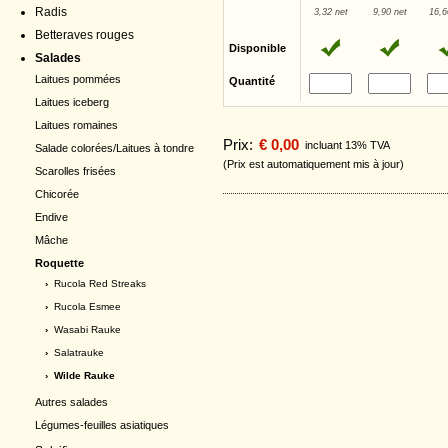
Radis
3,32 net
9,90 net
16,6
Betteraves rouges
Disponible
Salades
Laitues pommées
Quantité
Laitues iceberg
Laitues romaines
Prix:
€ 0,00
incluant 13% TVA
Salade colorées/Laitues à tondre
(Prix est automatiquement mis à jour)
Scarolles frisées
Chicorée
Endive
Mâche
Roquette
›
Rucola Red Streaks
›
Rucola Esmee
›
Wasabi Rauke
›
Salatrauke
› Wilde Rauke
Autres salades
Légumes-feuilles asiatiques