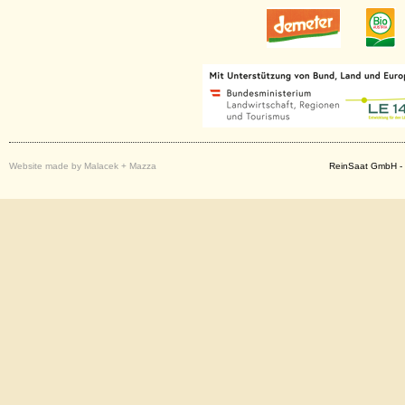
Website made by Malacek + Mazza
ReinSaat GmbH - 