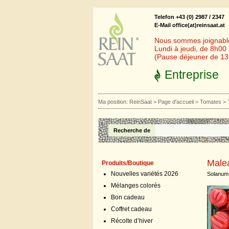
Telefon +43 (0) 2987 / 2347
E-Mail office(at)reinsaat.at
Nous sommes joignables
Lundi à jeudi, de 8h00
(Pause déjeuner de 1
Entreprise
Ma position:
ReinSaat
>
Page d'accueil
>
Tomates
>
Recherche de
Male
Produits/Boutique
Nouvelles variétés 2026
Solanum 
Mélanges colorés
Bon cadeau
Coffret cadeau
Récolte d’hiver