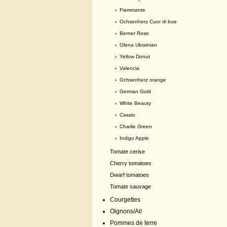
›
Fiammante
›
Ochsenherz Cuor di bue
›
Berner Rose
›
Olena Ukrainian
›
Yellow Donut
›
Valencia
›
Ochsenherz orange
›
German Gold
›
White Beauty
›
Cassio
›
Charlie Green
›
Indigo Apple
Tomate cerise
Cherry tomatoes
Dwarf tomatoes
Tomate sauvage
Courgettes
Oignons/Ail
Pommes de terre