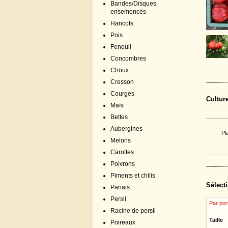
Bandes/Disques
ensemencés
Haricots
Pois
Fenouil
Concombres
Choux
Cresson
Courges
Cultur
Maïs
Bettes
Aubergines
Pl
Melons
Carottes
Poivrons
Piments et chilis
Sélecti
Panais
Persil
Par por
Racine de persil
Taille
Poireaux