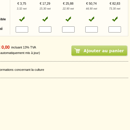
€ 3,75
€ 17,29
€ 25,88
€ 50,74
€ 82,83
3,32 net
15,30 net
22,90 net
44,90 net
73,30 net
ible
té
 0,00
incluant 13% TVA
t automatiquement mis à jour)
formations concernant la culture