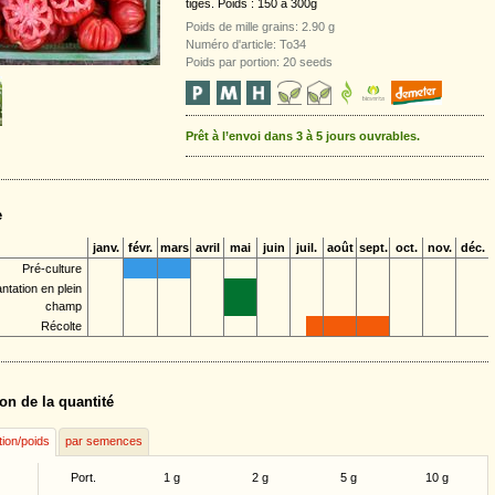
tiges. Poids : 150 à 300g
Poids de mille grains: 2.90 g
Numéro d'article: To34
Poids par portion: 20 seeds
Prêt à l’envoi dans 3 à 5 jours ouvrables.
e
janv.
févr.
mars
avril
mai
juin
juil.
août
sept.
oct.
nov.
déc.
Pré-culture
antation en plein
champ
Récolte
on de la quantité
tion/poids
par semences
Port.
1 g
2 g
5 g
10 g