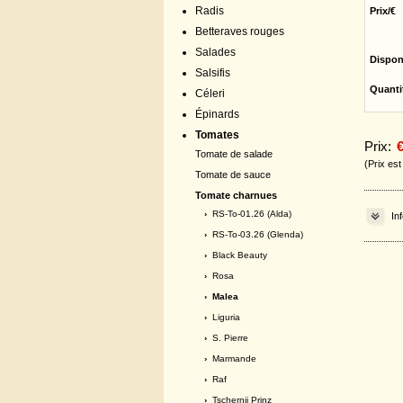
Radis
Prix/€
Betteraves rouges
Salades
Dispon
Salsifis
Quanti
Céleri
Épinards
Tomates
Prix:
€
Tomate de salade
(Prix es
Tomate de sauce
Tomate charnues
›
RS-To-01.26 (Alda)
In
›
RS-To-03.26 (Glenda)
›
Black Beauty
›
Rosa
› Malea
›
Liguria
›
S. Pierre
›
Marmande
›
Raf
›
Tschernij Prinz