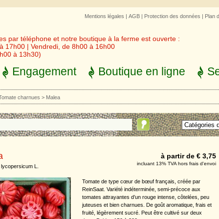
Mentions légales
|
AGB
|
Protection des données
|
Plan 
 par téléphone et notre boutique à la ferme est ouverte :
 à 17h00 | Vendredi, de 8h00 à 16h00
3h00 à 13h30)
Engagement
Boutique en ligne
Se
Tomate charnues
>
Malea
a
à partir de € 3,75
incluant 13% TVA hors frais d'envoi
lycopersicum L.
Tomate de type cœur de bœuf français, créée par
ReinSaat. Variété indéterminée, semi-précoce aux
tomates attrayantes d’un rouge intense, côtelées, peu
juteuses et bien charnues. De goût aromatique, frais et
fruité, légèrement sucré. Peut être cultivé sur deux