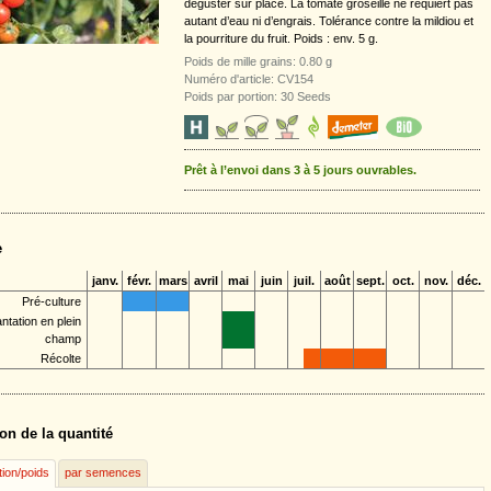
déguster sur place. La tomate groseille ne requiert pas
autant d’eau ni d’engrais. Tolérance contre la mildiou et
la pourriture du fruit. Poids : env. 5 g.
Poids de mille grains: 0.80 g
Numéro d'article: CV154
Poids par portion: 30 Seeds
Prêt à l’envoi dans 3 à 5 jours ouvrables.
e
janv.
févr.
mars
avril
mai
juin
juil.
août
sept.
oct.
nov.
déc.
Pré-culture
antation en plein
champ
Récolte
on de la quantité
tion/poids
par semences