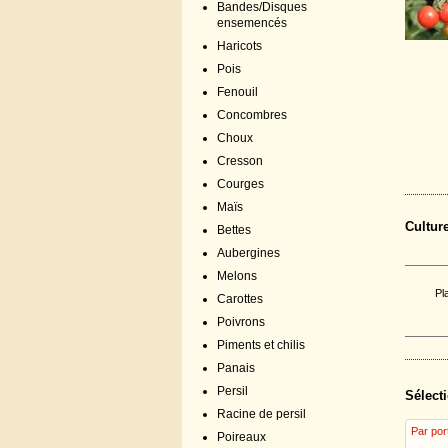
Bandes/Disques
ensemencés
Haricots
Pois
Fenouil
Concombres
Choux
Cresson
Courges
Maïs
Cultur
Bettes
Aubergines
Melons
Pl
Carottes
Poivrons
Piments et chilis
Panais
Persil
Sélecti
Racine de persil
Par por
Poireaux