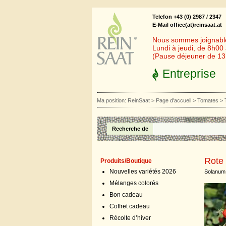
Telefon +43 (0) 2987 / 2347
E-Mail office(at)reinsaat.at
Nous sommes joignables
Lundi à jeudi, de 8h00
(Pause déjeuner de 1
Entreprise
Ma position:
ReinSaat
>
Page d'accueil
>
Tomates
>
Recherche de
Rote 
Produits/Boutique
Nouvelles variétés 2026
Solanum 
Mélanges colorés
Bon cadeau
Coffret cadeau
Récolte d’hiver