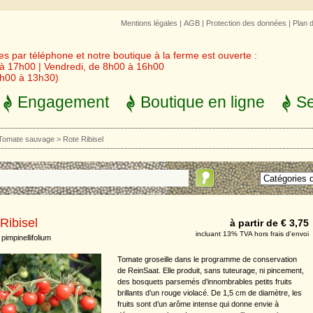
Mentions légales
|
AGB
|
Protection des données
|
Plan 
 par téléphone et notre boutique à la ferme est ouverte :
 à 17h00 | Vendredi, de 8h00 à 16h00
3h00 à 13h30)
Engagement
Boutique en ligne
Se
Tomate sauvage
>
Rote Ribisel
Ribisel
à partir de € 3,75
incluant 13% TVA hors frais d'envoi
pimpinellifolium
Tomate groseille dans le programme de conservation
de ReinSaat. Elle produit, sans tuteurage, ni pincement,
des bosquets parsemés d’innombrables petits fruits
brillants d’un rouge violacé. De 1,5 cm de diamètre, les
fruits sont d’un arôme intense qui donne envie à