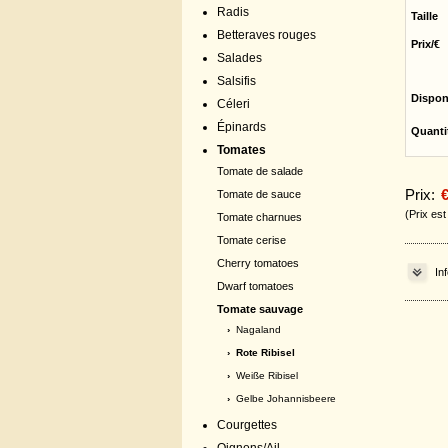
Radis
Taille
Betteraves rouges
Prix/€
Salades
Salsifis
Dispon
Céleri
Épinards
Quanti
Tomates
Tomate de salade
Prix:
€
Tomate de sauce
(Prix es
Tomate charnues
Tomate cerise
Cherry tomatoes
In
Dwarf tomatoes
Tomate sauvage
›
Nagaland
› Rote Ribisel
›
Weiße Ribisel
›
Gelbe Johannisbeere
Courgettes