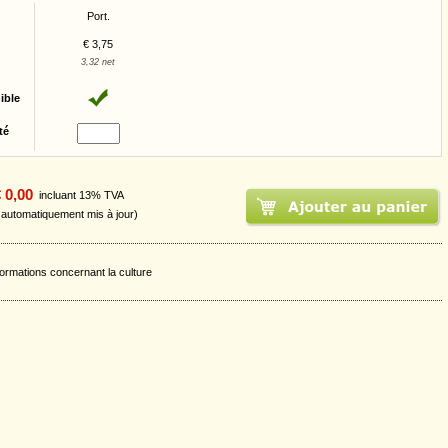
Port.
€ 3,75
3,32 net
ible
té
 0,00
incluant 13% TVA
t automatiquement mis à jour)
formations concernant la culture