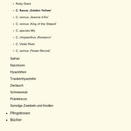
›
Ruby Giant
› C. flavus ,Golden Yellow’
›
C. vernus ,Jeanne d’Arc’
›
C. vernus ,King of the Striped’
›
C. species Mix
›
C. chrysanthus „Romance“
›
C. Violet River
›
C. vernus ,Flower Record’
Safran
Narzissen
Hyazinthen
Traubenhyazinthe
Zierlauch
Schneestolz
Präriekerze
Sonstige Zwiebeln und Knollen
Pfingstrosen
Bücher