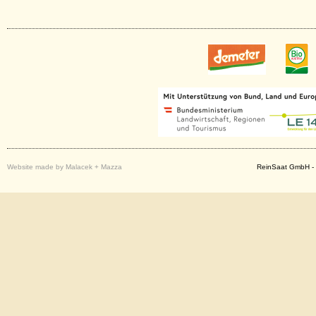
Website made by Malacek + Mazza
ReinSaat GmbH - 