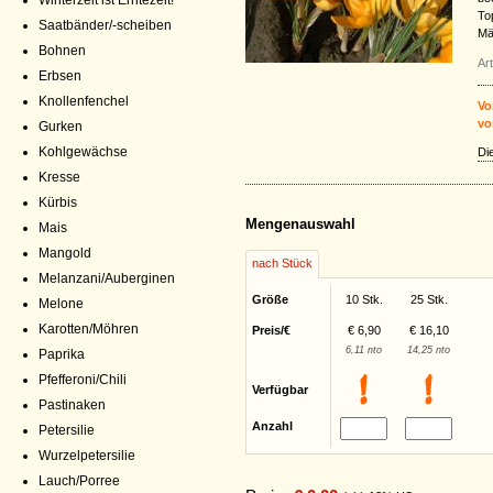
Winterzeit ist Erntezeit!
To
Saatbänder/-scheiben
Mä
Bohnen
Ar
Erbsen
Knollenfenchel
Vo
vo
Gurken
Kohlgewächse
Di
Kresse
Kürbis
Mengenauswahl
Mais
Mangold
nach Stück
Melanzani/Auberginen
Größe
10 Stk.
25 Stk.
Melone
Karotten/Möhren
Preis/€
€ 6,90
€ 16,10
6,11 nto
14,25 nto
Paprika
Pfefferoni/Chili
Verfügbar
Pastinaken
Anzahl
Petersilie
Wurzelpetersilie
Lauch/Porree