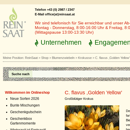
Telefon +43 (0) 2987 / 2347
E-Mail office(at)reinsaat.at
Wir sind telefonisch für Sie erreichbar und unser Ab
Montag - Donnerstag, 8:00-16:00 Uhr & Freitag, 8:
(Mittagspause 13:00-13:30 Uhr)
Unternehmen
Engagemen
Meine Position:
ReinSaat
>
Shop
>
Blumenzwiebeln
>
Krokusse
>
C. flavus ,Golden Yellow’
Suche nach
C. flavus ,Golden Yellow’
Willkommen im Onlineshop
Neue Sorten 2026
Großblütiger Krokus
Bunte Mischungen
De
Geschenkgutschein
fa
Geschenkbox
Bi
Gartenmomente
ve
be