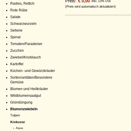
Preis:
€ 0,00
inkl. 13% USt
Radies, Rettich
(Preis wird automatisch aktualisiert)
Rote Rübe
Salate
Schwarzwurzeln
Sellerie
Spinat
Tomaten/Paradeiser
Zucchini
Zwiebel/Knoblauch
Kartoffel
Küchen- und Gewürzkräuter
Sortenraritäten/Besondere
Gemüse
Blumen und Heilkräuter
Wildblumensaatgut
Gründüngung
Blumenzwiebeln
Tulpen
Krokusse
›
Aqua