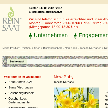
Telefon +43 (0) 2987 / 2347
E-Mail office(at)reinsaat.at
Wir sind telefonisch für Sie erreichbar und unser Ab
Montag - Donnerstag, 8:00-16:00 Uhr & Freitag, 8:
(Mittagspause 13:00-13:30 Uhr)
Unternehmen
Engagemen
Meine Position:
ReinSaat
>
Shop
>
Blumenzwiebeln
>
Narzissen
>
Tazetta Narzissen
>
Ne
Suche nach
New Baby
Willkommen im Onlineshop
Neue Sorten 2026
Tazetta Narzisse
Bunte Mischungen
Di
Geschenkgutschein
de
Geschenkbox
me
Gartenmomente
Bl
si