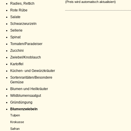
(Preis wird automatisch aktualisiert)
Radies, Rettich
Rote Rübe
Salate
Schwarzwurzeln
Sellerie
Spinat
Tomaten/Paradeiser
Zucchini
Zwiebel/Knoblauch
Kartoffel
Küchen- und Gewürzkräuter
Sortenraritäten/Besondere
Gemüse
Blumen und Heilkräuter
Wildblumensaatgut
Gründüngung
Blumenzwiebeln
Tulpen
Krokusse
Safran