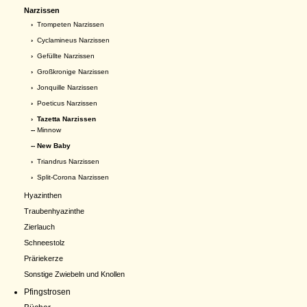
Narzissen
›
Trompeten Narzissen
›
Cyclamineus Narzissen
›
Gefüllte Narzissen
›
Großkronige Narzissen
›
Jonquille Narzissen
›
Poeticus Narzissen
›
Tazetta Narzissen
--
Minnow
-- New Baby
›
Triandrus Narzissen
›
Split-Corona Narzissen
Hyazinthen
Traubenhyazinthe
Zierlauch
Schneestolz
Präriekerze
Sonstige Zwiebeln und Knollen
Pfingstrosen