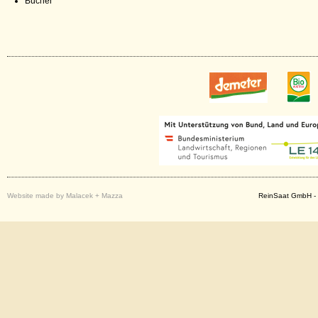
Bücher
Website made by Malacek + Mazza
ReinSaat GmbH - 