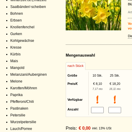
Winterzeit ist Erntezeit!
Blü
Saatbänder/-scheiben
Ar
Bohnen
Erbsen
Vo
Knollenfenchel
vo
Gurken
Di
Kohlgewächse
Kresse
Kürbis
Mengenauswahl
Mais
nach Stück
Mangold
Melanzani/Auberginen
Größe
10 Stk.
25 Stk.
Melone
Preis/€
€ 8,10
€ 18,20
Karotten/Möhren
7,17 nto
16,11 nto
Paprika
Verfügbar
Pfefferoni/Chili
Pastinaken
Anzahl
Petersilie
Wurzelpetersilie
Preis:
€ 0,00
inkl. 13% USt
Lauch/Porree