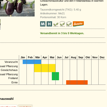
Gewächshauskultur und den Freilandanbau in warmen
Lagen.
Tausendkorngewicht (TKG): 5.40 g
Artikelnummer: Me21
Portionsinhalt: 30 Korn
Versandbereit in 3 bis 5 Werktagen.
Jän
Feb
Mär
Apr
Mai
Jun
Jul
Aug
Sep
Okt
Nov
Dez
Voranzucht
saat/ Pflanzung
Gewächshaus
saat/ Pflanzung
Freiland
Ernte
nauswahl