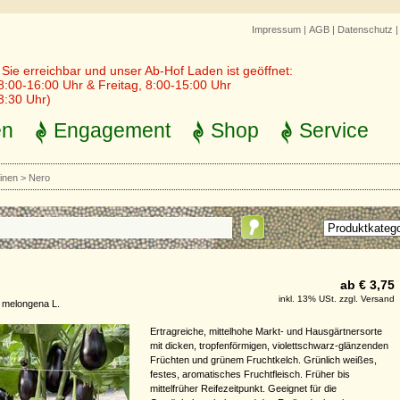
Impressum
|
AGB
|
Datenschutz
r Sie erreichbar und unser Ab-Hof Laden ist geöffnet:
8:00-16:00 Uhr & Freitag, 8:00-15:00 Uhr
3:30 Uhr)
en
Engagement
Shop
Service
inen
>
Nero
ab € 3,75
inkl. 13% USt. zzgl. Versand
 melongena L.
Ertragreiche, mittelhohe Markt- und Hausgärtnersorte
mit dicken, tropfenförmigen, violettschwarz-glänzenden
Früchten und grünem Fruchtkelch. Grünlich weißes,
festes, aromatisches Fruchtfleisch. Früher bis
mittelfrüher Reifezeitpunkt. Geeignet für die