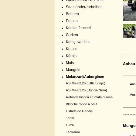
Winterzeit ist Erntezeit!
Saatbänder/-scheiben
Bohnen
Erbsen
Knollenfenchel
Gurken
Kohlgewächse
Kresse
Kürbis
Mais
Anbau
Mangold
Melanzani/Auberginen
RS-Me-02.26 (Little Brinjal)
Aus
RS-Me-01.26 (Boccia Nera)
Aus
Rotonda bianca sfumata di rosa
Blanche ronde a oeuf
Listada de Gandia
Tarim
Luiza
Menge
Tsakoniki