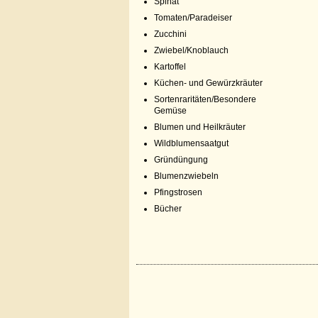
Spinat
Tomaten/Paradeiser
Zucchini
Zwiebel/Knoblauch
Kartoffel
Küchen- und Gewürzkräuter
Sortenraritäten/Besondere
Gemüse
Blumen und Heilkräuter
Wildblumensaatgut
Gründüngung
Blumenzwiebeln
Pfingstrosen
Bücher