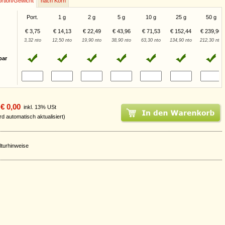
rtion/Gewicht
nach Korn
Port.
1 g
2 g
5 g
10 g
25 g
50 g
€ 3,75
€ 14,13
€ 22,49
€ 43,96
€ 71,53
€ 152,44
€ 239,90
3,32 nto
12,50 nto
19,90 nto
38,90 nto
63,30 nto
134,90 nto
212,30 nto
bar
€ 0,00
inkl. 13% USt
rd automatisch aktualisiert)
lturhinweise