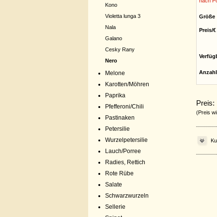
nach Po
Kono
Violetta lunga 3
Größe
Nala
Preis/€
Galano
Cesky Rany
Verfüg
Nero
Anzahl
Melone
Karotten/Möhren
Paprika
Preis:
Pfefferoni/Chili
(Preis wi
Pastinaken
Petersilie
Wurzelpetersilie
Ku
Lauch/Porree
Radies, Rettich
Rote Rübe
Salate
Schwarzwurzeln
Sellerie