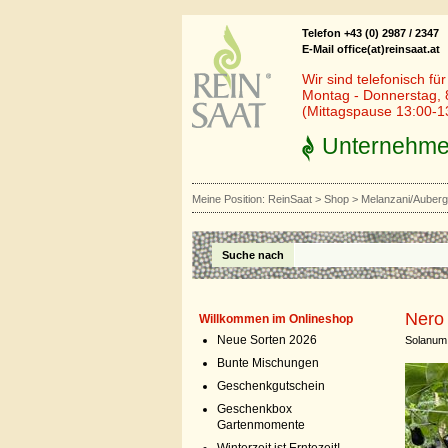
Telefon +43 (0) 2987 / 2347
E-Mail office(at)reinsaat.at
Wir sind telefonisch fü
Montag - Donnerstag, 
(Mittagspause 13:00-1
Unternehm
Meine Position:
ReinSaat
>
Shop
>
Melanzani/Auberg
Suche nach
Nero
Willkommen im Onlineshop
Neue Sorten 2026
Solanum
Bunte Mischungen
Geschenkgutschein
Geschenkbox
Gartenmomente