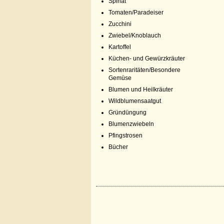
Spinat
Tomaten/Paradeiser
Zucchini
Zwiebel/Knoblauch
Kartoffel
Küchen- und Gewürzkräuter
Sortenraritäten/Besondere
Gemüse
Blumen und Heilkräuter
Wildblumensaatgut
Gründüngung
Blumenzwiebeln
Pfingstrosen
Bücher