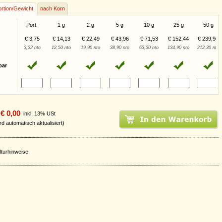
rtion/Gewicht
nach Korn
Port.
1 g
2 g
5 g
10 g
25 g
50 g
€ 3,75
€ 14,13
€ 22,49
€ 43,96
€ 71,53
€ 152,44
€ 239,90
3,32 nto
12,50 nto
19,90 nto
38,90 nto
63,30 nto
134,90 nto
212,30 nto
bar
€ 0,00
inkl. 13% USt
rd automatisch aktualisiert)
lturhinweise