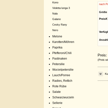
Kono
nach Po
Violetta lunga 3
Größe
Nala
Preis/€
Galano
Cesky Rany
Nero
Verfüg
Melone
Anzahl
Karotten/Möhren
Paprika
Pfefferoni/Chili
Preis:
Pastinaken
(Preis wi
Petersilie
Wurzelpetersilie
Ku
Lauch/Porree
Radies, Rettich
Rote Rübe
Salate
Schwarzwurzeln
Sellerie