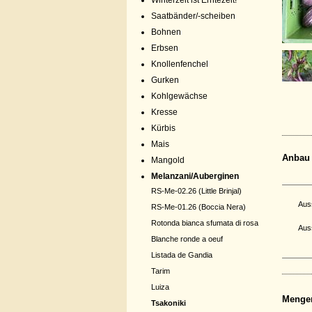
Winterzeit ist Erntezeit!
Saatbänder/-scheiben
Bohnen
Erbsen
Knollenfenchel
Gurken
Kohlgewächse
Kresse
Kürbis
Mais
Anbau
Mangold
Melanzani/Auberginen
RS-Me-02.26 (Little Brinjal)
Aus
RS-Me-01.26 (Boccia Nera)
Rotonda bianca sfumata di rosa
Aus
Blanche ronde a oeuf
Listada de Gandia
Tarim
Luiza
Menge
Tsakoniki