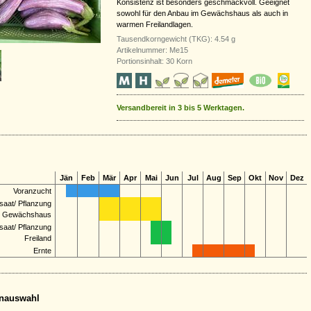
Konsistenz ist besonders geschmackvoll. Geeignet
sowohl für den Anbau im Gewächshaus als auch in
warmen Freilandlagen.
Tausendkorngewicht (TKG): 4.54 g
Artikelnummer: Me15
Portionsinhalt: 30 Korn
Versandbereit in 3 bis 5 Werktagen.
Jän
Feb
Mär
Apr
Mai
Jun
Jul
Aug
Sep
Okt
Nov
Dez
Voranzucht
saat/ Pflanzung
Gewächshaus
saat/ Pflanzung
Freiland
Ernte
nauswahl