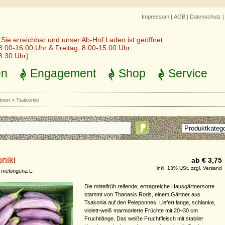
Impressum
|
AGB
|
Datenschutz
r Sie erreichbar und unser Ab-Hof Laden ist geöffnet:
8:00-16:00 Uhr & Freitag, 8:00-15:00 Uhr
3:30 Uhr)
en
Engagement
Shop
Service
inen
>
Tsakoniki
niki
ab € 3,75
inkl. 13% USt. zzgl. Versand
 melongena L.
Die mittelfrüh reifende, ertragreiche Hausgärtnersorte
stammt von Thanasis Roris, einem Gärtner aus
Tsakonia auf den Peleponnes. Liefert lange, schlanke,
violett-weiß marmorierte Früchte mit 20–30 cm
Fruchtlänge. Das weiße Fruchtfleisch mit stabiler