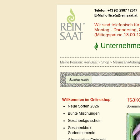
Telefon +43 (0) 2987 / 2347
E-Mail office(at)reinsaat.at
Wir sind telefonisch fü
Montag - Donnerstag, 
(Mittagspause 13:00-1
Unternehm
Meine Position:
ReinSaat
>
Shop
>
Melanzani/Auberg
Suche nach
Tsako
Willkommen im Onlineshop
Neue Sorten 2026
Solanum
Bunte Mischungen
Geschenkgutschein
Geschenkbox
Gartenmomente