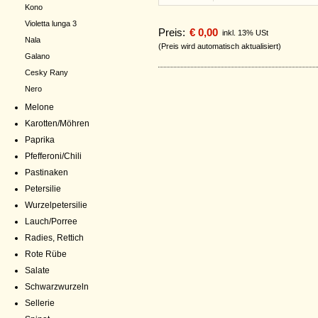
Kono
Violetta lunga 3
Preis:
€ 0,00
inkl. 13% USt
Nala
(Preis wird automatisch aktualisiert)
Galano
Cesky Rany
Nero
Melone
Karotten/Möhren
Paprika
Pfefferoni/Chili
Pastinaken
Petersilie
Wurzelpetersilie
Lauch/Porree
Radies, Rettich
Rote Rübe
Salate
Schwarzwurzeln
Sellerie