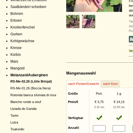
Winterzeit ist Erntezeit!
Fr
bes
Saatbänder/-scheiben
ab
Bohnen
au
Erbsen
Ta
Ar
Knollenfenchel
Po
Gurken
Kohlgewächse
Kresse
Ve
Kürbis
Mais
Mangold
Mengenauswahl
Melanzani/Auberginen
RS-Me-02.26 (Little Brinjal)
nach Portion/Gewicht
nach Korn
RS-Me-01.26 (Boccia Nera)
Größe
Port.
1 g
Rotonda bianca sfumata di rosa
Preis/€
€ 3,75
€ 14,13
Blanche ronde a oeuf
3,32 nto
12,50 nto
Listada de Gandia
Tarim
Verfügbar
Luiza
Anzahl
Tsakoniki