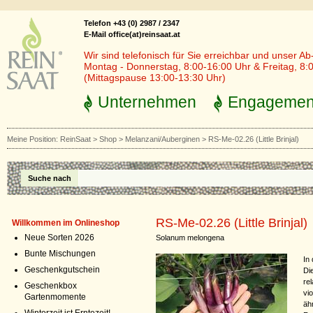
Telefon +43 (0) 2987 / 2347
E-Mail office(at)reinsaat.at
Wir sind telefonisch für Sie erreichbar und unser Ab
Montag - Donnerstag, 8:00-16:00 Uhr & Freitag, 8:
(Mittagspause 13:00-13:30 Uhr)
Unternehmen
Engagemen
Meine Position:
ReinSaat
>
Shop
>
Melanzani/Auberginen
>
RS-Me-02.26 (Little Brinjal)
Suche nach
RS-Me-02.26 (Little Brinjal)
Willkommen im Onlineshop
Neue Sorten 2026
Solanum melongena
Bunte Mischungen
In
Geschenkgutschein
Di
rel
Geschenkbox
vi
Gartenmomente
äh