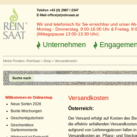
Telefon +43 (0) 2987 / 2347
E-Mail office(at)reinsaat.at
Wir sind telefonisch für Sie erreichbar und unser Ab
Montag - Donnerstag, 8:00-16:00 Uhr & Freitag, 8:
(Mittagspause 13:00-13:30 Uhr)
Unternehmen
Engagemen
Meine Position:
ReinSaat
>
Shop
>
Versandkosten
Suche nach
Versandkosten
Willkommen im Onlineshop
Neue Sorten 2026
Österreich:
Bunte Mischungen
Der Versand erfolgt auf Kosten des Bes
Geschenkgutschein
die effektiv anfallenden Versandkosten (
Geschenkbox
aufgrund von Lieferengpässen fallen in 
Gartenmomente
Versandkosten an. Pflanz- und Steckgu