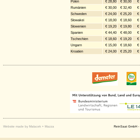
Polen
€ 28,80
€ 30,00
€
Rumänien
€ 30,00
€ 32,40
€
Schweden
€ 24,00
€ 25,20
€
Slowakei
€ 18,00
€ 18,60
€
Slowenien
€ 19,20
€ 19,80
€
Spanien
€ 44,40
€ 48,00
€
Tschechien
€ 18,60
€ 19,20
€
Ungarn
€ 15,00
€ 18,60
€
Kroatien
€ 24,00
€ 25,20
€
Website made by Malacek + Mazza
ReinSaat GmbH - 