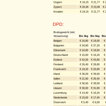
Ungarn
€ 19,15
€ 21,77
€ 
Zypern
€ 20,46
€ 23,08
€ 
Kroatien
€ 19,15
€ 21,77
€ 
DPD:
Bruttogewicht (inkl.
Verpackung)
Bis 3kg
Bis 5kg
Bis
Belgien
€ 16,80
€ 18,00
€
Bulgarien
€ 34,80
€ 37,20
€
Dänemark
€ 16,80
€ 18,60
€
Deutschland
€ 15,60
€ 16,20
€
Estland
€ 42,00
€ 43,80
€
Finnland
€ 26,40
€ 28,80
€
Frankreich
€ 19,20
€ 25,80
€
Irland
€ 36,00
€ 39,00
€
Italien
€ 21,60
€ 26,40
€
Lettland
€ 36,00
€ 39,00
€
Litauen
€ 30,00
€ 31,80
€
Luxemburg
€ 14,40
€ 16,20
€
Niederlande
€ 15,60
€ 17,40
€
Österreich
€ 5,40
€ 6,00