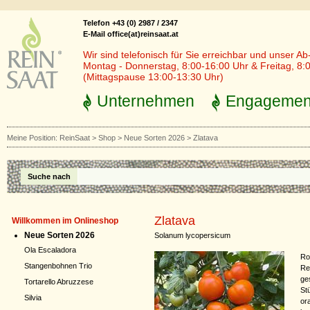
Telefon +43 (0) 2987 / 2347
E-Mail office(at)reinsaat.at
Wir sind telefonisch für Sie erreichbar und unser Ab
Montag - Donnerstag, 8:00-16:00 Uhr & Freitag, 8:
(Mittagspause 13:00-13:30 Uhr)
Unternehmen
Engagemen
Meine Position:
ReinSaat
>
Shop
>
Neue Sorten 2026
>
Zlatava
Suche nach
Zlatava
Willkommen im Onlineshop
Neue Sorten 2026
Solanum lycopersicum
Ola Escaladora
Ro
Stangenbohnen Trio
Re
ge
Tortarello Abruzzese
St
Silvia
or