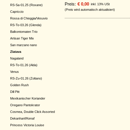
Preis:
€ 0,00
inkl. 13% USt
RS-Sa-01.25 (Roxane)
(Preis wird automatisch aktualisiert)
Capriccio
Rossa di Chioggia/Vesuvio
RS-To-03.26 (Glenda)
Balkontomaten Trio
Artisan Tiger Mix
San marzano nano
Zlatava
Nagaland
RS-To-01.26 (Alda)
Venus
RS-Zu-01.26 (Zoltano)
Golden Rush
Dill Pitt
Mexikanischer Koriander
Oregano Pantokrator
Cosmea, Double Click Assorted
Dekanhanf/Kenaf
Princess Victoria Louise