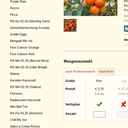
bes
Purple Rain
fr
Rocco
Fr
Picca
Ar
Po
RS-Ko-02.26 (Morning Gem)
Zierkürbismischung Grumpy
Goblin Eggs
Ve
Mangold Mix Iris
Five Colours Orange
Five Colours Red
RS-Me-01.26 (Boccia Nera)
Mengenauswahl
RS-Me-02.26 (Little Brinjal)
nach Portion/Gewicht
nach Korn
Selene
Karotten Karussell
Größe
Port.
1 g
RS-Mö-02.26 (Soleya)
Preis/€
€ 3,75
€ 17,2
Fiorosso
3,32 nto
15,30 nt
Radieschen Karussell
Verfügbar
Mini Bell Trio
RS-Pa-04.25 (Amorino)
Anzahl
Chili Mix hot
Italico a Costa Rossa