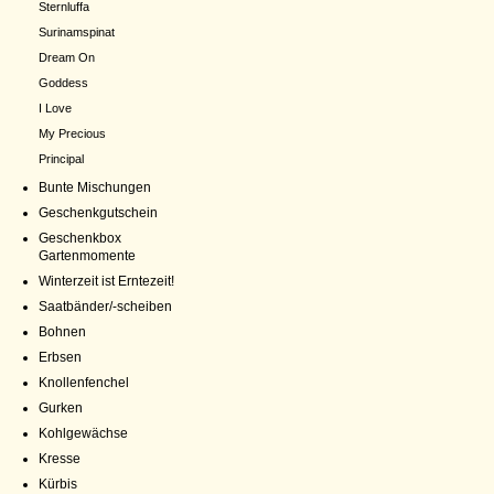
Sternluffa
Surinamspinat
Dream On
Goddess
I Love
My Precious
Principal
Bunte Mischungen
Geschenkgutschein
Geschenkbox
Gartenmomente
Winterzeit ist Erntezeit!
Saatbänder/-scheiben
Bohnen
Erbsen
Knollenfenchel
Gurken
Kohlgewächse
Kresse
Kürbis