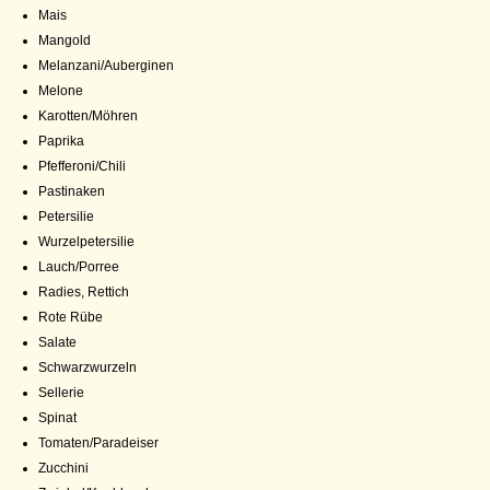
Mais
Mangold
Melanzani/Auberginen
Melone
Karotten/Möhren
Paprika
Pfefferoni/Chili
Pastinaken
Petersilie
Wurzelpetersilie
Lauch/Porree
Radies, Rettich
Rote Rübe
Salate
Schwarzwurzeln
Sellerie
Spinat
Tomaten/Paradeiser
Zucchini