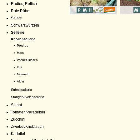
Radies, Rettich
Rote Rübe
Salate
Schwarzwurzeln
Sellerie
Knollensellerie
›
Porthos
›
Mars
›
Wiener Riesen
›
Ibis
›
Monarch
›
Albin
Schnittsellerie
Stangen/Bleichsellerie
Spinat
Tomaten/Paradeiser
Zucchini
Zwiebel/Knoblauch
Kartoffel