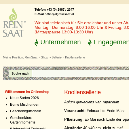
Telefon +43 (0) 2987 / 2347
E-Mail office(at)reinsaat.at
Wir sind telefonisch für Sie erreichbar und unser Ab
Montag - Donnerstag, 8:00-16:00 Uhr & Freitag, 8:
(Mittagspause 13:00-13:30 Uhr)
Unternehmen
Engagemen
Meine Position:
ReinSaat
>
Shop
>
Sellerie
>
Knollensellerie
Suche nach
Knollensellerie
Willkommen im Onlineshop
Neue Sorten 2026
Apium graveolens var. rapaceum
Bunte Mischungen
Voranzucht:
Februar bis Ende März
Geschenkgutschein
Geschenkbox
Pflanzung:
ab Mai nach Ende der Spät
Gartenmomente
Abstände:
40 x40 cm, nicht zu tief