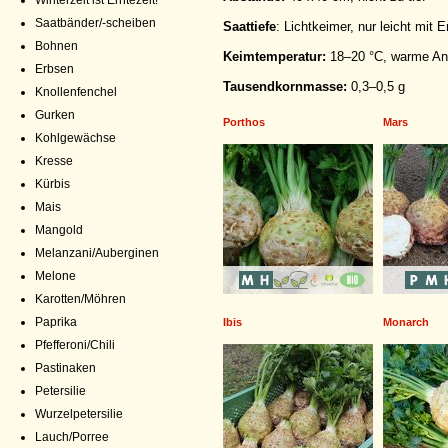
Winterzeit ist Erntezeit!
Saatbänder/-scheiben
Saattiefe
: Lichtkeimer, nur leicht mit 
Bohnen
Keimtemperatur:
18–20 °C, warme An
Erbsen
Tausendkornmasse:
0,3–0,5 g
Knollenfenchel
Gurken
Porthos
Mars
Kohlgewächse
Kresse
Kürbis
Mais
Mangold
Melanzani/Auberginen
Melone
Karotten/Möhren
Paprika
Ibis
Monarch
Pfefferoni/Chili
Pastinaken
Petersilie
Wurzelpetersilie
Lauch/Porree