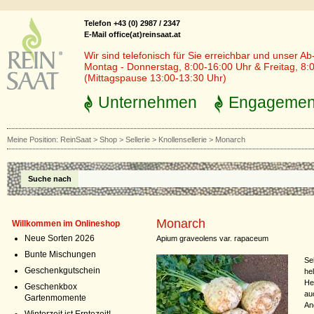
Telefon +43 (0) 2987 / 2347
E-Mail office(at)reinsaat.at
Wir sind telefonisch für Sie erreichbar und unser Ab
Montag - Donnerstag, 8:00-16:00 Uhr & Freitag, 8:
(Mittagspause 13:00-13:30 Uhr)
Unternehmen
Engagemen
Meine Position:
ReinSaat
>
Shop
>
Sellerie
>
Knollensellerie
>
Monarch
Suche nach
Monarch
Willkommen im Onlineshop
Neue Sorten 2026
Apium graveolens var. rapaceum
Bunte Mischungen
Se
Geschenkgutschein
he
He
Geschenkbox
au
Gartenmomente
An