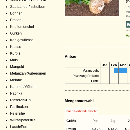
Winterzeit ist Erntezeit!
ge
Saatbänder/-scheiben
Ta
Ar
Bohnen
Por
Erbsen
Knollenfenchel
Gurken
Ve
Kohlgewächse
Kresse
Kürbis
Anbau
Mais
Jän
Feb
Mär
Mangold
Voranzucht
Melanzani/Auberginen
Pflanzung Freiland
Melone
Ernte
Karotten/Möhren
Paprika
Pfefferoni/Chili
Mengenauswahl
Pastinaken
nach Portion/Gewicht
Petersilie
Wurzelpetersilie
Größe
Port.
1 g
2
Lauch/Porree
Preis/€
€ 3,75
€ 13,22
€ 2