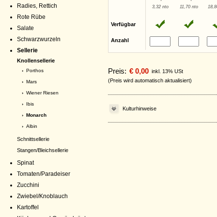
Radies, Rettich
3,32 nto
11,70 nto
18,8
Rote Rübe
Verfügbar
Salate
Schwarzwurzeln
Anzahl
Sellerie
Knollensellerie
Preis:
€ 0,00
›
Porthos
inkl. 13% USt
(Preis wird automatisch aktualisiert)
›
Mars
›
Wiener Riesen
›
Ibis
Kulturhinweise
› Monarch
›
Albin
Schnittsellerie
Stangen/Bleichsellerie
Spinat
Tomaten/Paradeiser
Zucchini
Zwiebel/Knoblauch
Kartoffel