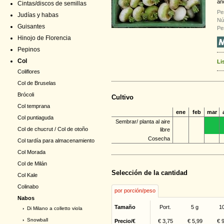
añ
Cintas/discos de semillas
Pe
Judías y habas
Nú
Guisantes
Pe
Hinojo de Florencia
Pepinos
Col
Li
Coliflores
Col de Bruselas
Brócoli
Cultivo
Col temprana
ene
feb
mar
Col puntiaguda
Sembrar/ planta al aire
Col de chucrut / Col de otoño
libre
Cosecha
Col tardía para almacenamiento
Col Morada
Col de Milán
Selección de la cantidad
Col Kale
Colinabo
por porción/peso
Nabos
Tamaño
Port.
5 g
1
›
Di Milano a colletto viola
›
Snowball
Precio/€
€ 3,75
€ 5,99
€ 