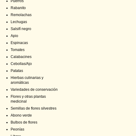
Puerros
Rabanito
Remolachas
Lechugas
Salsifí negro
Apio
Espinacas
Tomates
Calabacines
Cebollas/Ajo
Patatas
Hierbas culinarias y
aromáticas
Variedades de conservación
Flores y otras plantas
medicinal
Semillas de flores silvestres
Abono verde
Bulbos de flores
Peonías