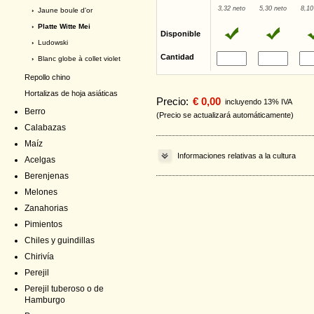
3,32 neto
5,30 neto
8,10
›
Jaune boule d'or
› Platte Witte Mei
Disponible
›
Ludowski
Cantidad
›
Blanc globe à collet violet
Repollo chino
Hortalizas de hoja asiáticas
Precio:
€ 0,00
incluyendo 13% IVA
Berro
(Precio se actualizará automáticamente)
Calabazas
Maíz
Informaciones relativas a la cultura
Acelgas
Berenjenas
Melones
Zanahorias
Pimientos
Chiles y guindillas
Chirivía
Perejil
Perejil tuberoso o de
Hamburgo