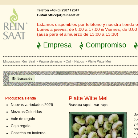
Telefon +43 (0) 2987 / 2347
E-Mail office(at)reinsaat.at
Estamos disponibles por teléfono y nuestra tienda en
Lunes a jueves, de 8:00 a 17:00 & Viernes, de 8:00
(ausa para el almuerzo de 13:00 a 13:30)
Empresa
Compromiso
Mi posición:
ReinSaat
>
Página de inicio
>
Col
>
Nabos
>
Platte Witte Mei
En busca de
Platte Witte Mei
Productos/Tienda
Nuevas variedades 2026
Brassica rapa L. var. rapa
Mezclas Coloridas
Bo
Vale de regalo
cue
y a
Caja regalo
ti
Cosecha en invierno
cu