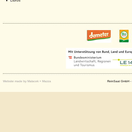
Libros
Website made by Malacek + Mazza
ReinSaat GmbH - 