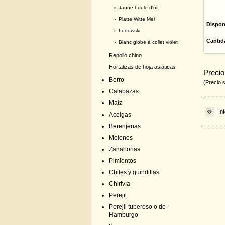
›
Jaune boule d'or
›
Platte Witte Mei
Dispon
›
Ludowski
Cantid
›
Blanc globe à collet violet
Repollo chino
Hortalizas de hoja asiáticas
Precio
Berro
(Precio 
Calabazas
Maíz
In
Acelgas
Berenjenas
Melones
Zanahorias
Pimientos
Chiles y guindillas
Chirivía
Perejil
Perejil tuberoso o de
Hamburgo