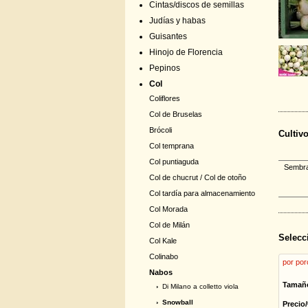
Cintas/discos de semillas
Judías y habas
Guisantes
Hinojo de Florencia
Pepinos
Col
Coliflores
Col de Bruselas
Brócoli
Cultiv
Col temprana
Col puntiaguda
Sembrar
Col de chucrut / Col de otoño
Col tardía para almacenamiento
Col Morada
Col de Milán
Selecc
Col Kale
Colinabo
por por
Nabos
Tamañ
›
Di Milano a colletto viola
› Snowball
Precio/