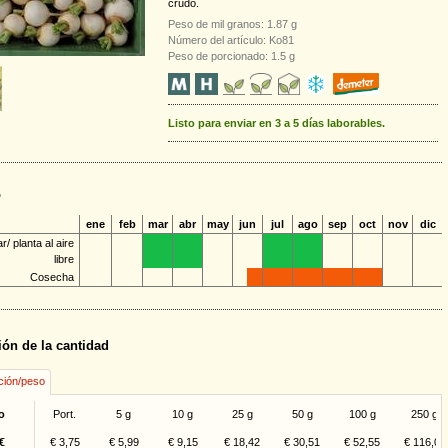
crudo.
Peso de mil granos: 1.87 g
Número del artículo: Ko81
Peso de porcionado: 1.5 g
Listo para enviar en 3 a 5 días laborables.
o
ene
feb
mar
abr
may
jun
jul
ago
sep
oct
nov
dic
/ planta al aire
libre
Cosecha
ión de la cantidad
ción/peso
o
Port.
5 g
10 g
25 g
50 g
100 g
250 g
€
€ 3,75
€ 5,99
€ 9,15
€ 18,42
€ 30,51
€ 52,55
€ 116,05