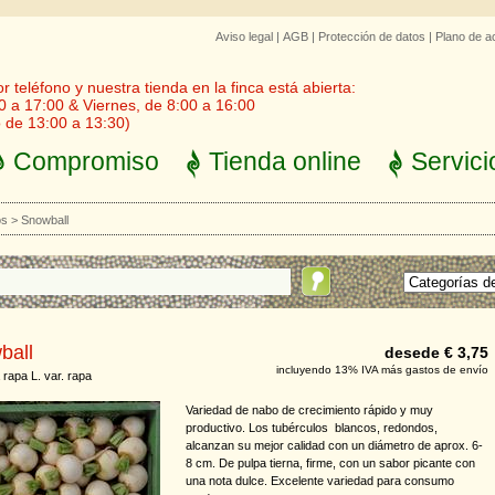
Aviso legal
|
AGB
|
Protección de datos
|
Plano de a
 teléfono y nuestra tienda en la finca está abierta:
0 a 17:00 & Viernes, de 8:00 a 16:00
 de 13:00 a 13:30)
Compromiso
Tienda online
Servici
os
>
Snowball
ball
desede € 3,75
incluyendo 13% IVA más gastos de envío
 rapa L. var. rapa
Variedad de nabo de crecimiento rápido y muy
productivo. Los tubérculos blancos, redondos,
alcanzan su mejor calidad con un diámetro de aprox. 6-
8 cm. De pulpa tierna, firme, con un sabor picante con
una nota dulce. Excelente variedad para consumo