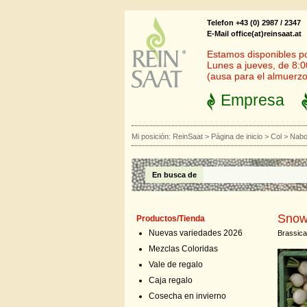
Telefon +43 (0) 2987 / 2347
E-Mail office(at)reinsaat.at
Estamos disponibles por
Lunes a jueves, de 8:0
(ausa para el almuerzo
Empresa
Mi posición:
ReinSaat
>
Página de inicio
>
Col
>
Nab
En busca de
Snow
Productos/Tienda
Nuevas variedades 2026
Brassica
Mezclas Coloridas
Vale de regalo
Caja regalo
Cosecha en invierno