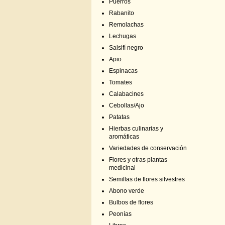
Puerros
Rabanito
Remolachas
Lechugas
Salsifí negro
Apio
Espinacas
Tomates
Calabacines
Cebollas/Ajo
Patatas
Hierbas culinarias y
aromáticas
Variedades de conservación
Flores y otras plantas
medicinal
Semillas de flores silvestres
Abono verde
Bulbos de flores
Peonías