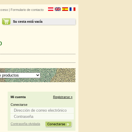
cceso
|
Formulario de contacto
Su cesta está vacía
o
Mi cuenta
Registrarse »
Conectarse
Contraseña olvidada