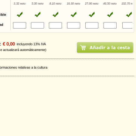
3,32 neto
5,30 neto
8,10 neto
16,30 neto
27,00 neto
46,50 neto
102,70 net
ible
ad
:
€ 0,00
incluyendo 13% IVA
se actualizará automáticamente)
formaciones relativas a la cultura