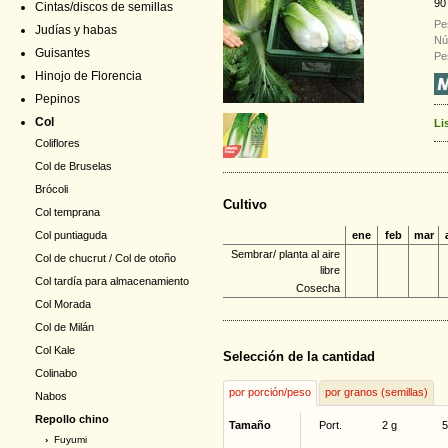
90
Cintas/discos de semillas
Pe
Judías y habas
Nú
Guisantes
Pe
Hinojo de Florencia
Pepinos
Col
Li
Coliflores
Col de Bruselas
Brócoli
Cultivo
Col temprana
ene
feb
mar
Col puntiaguda
Sembrar/ planta al aire
Col de chucrut / Col de otoño
libre
Col tardía para almacenamiento
Cosecha
Col Morada
Col de Milán
Col Kale
Selección de la cantidad
Colinabo
por porción/peso
por granos (semillas)
Nabos
Repollo chino
Tamaño
Port.
2 g
5
›
Fuyumi