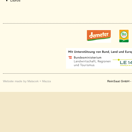
Libros
Website made by Malacek + Mazza
ReinSaat GmbH - 