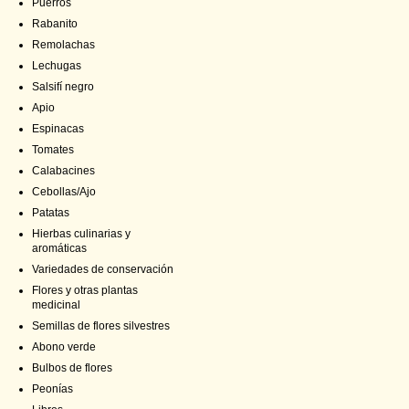
Puerros
Rabanito
Remolachas
Lechugas
Salsifí negro
Apio
Espinacas
Tomates
Calabacines
Cebollas/Ajo
Patatas
Hierbas culinarias y
aromáticas
Variedades de conservación
Flores y otras plantas
medicinal
Semillas de flores silvestres
Abono verde
Bulbos de flores
Peonías