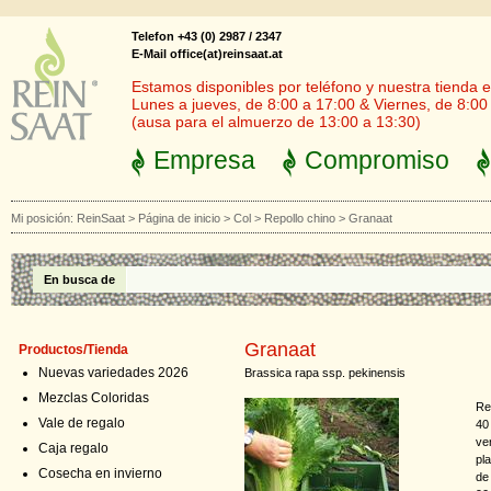
Telefon +43 (0) 2987 / 2347
E-Mail office(at)reinsaat.at
Estamos disponibles por teléfono y nuestra tienda en
Lunes a jueves, de 8:00 a 17:00 & Viernes, de 8:00
(ausa para el almuerzo de 13:00 a 13:30)
Empresa
Compromiso
Mi posición:
ReinSaat
>
Página de inicio
>
Col
>
Repollo chino
>
Granaat
En busca de
Granaat
Productos/Tienda
Nuevas variedades 2026
Brassica rapa ssp. pekinensis
Mezclas Coloridas
Re
Vale de regalo
40
ve
Caja regalo
pl
Cosecha en invierno
de