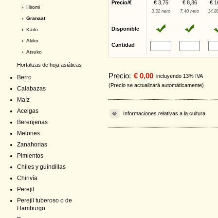
Precio/€
€ 3,75
€ 8,36
€ 1
›
Hiromi
3,32 neto
7,40 neto
14,8
› Granaat
Disponible
›
Kaito
›
Akiko
Cantidad
›
Atsuko
Hortalizas de hoja asiáticas
Precio:
€ 0,00
incluyendo 13% IVA
Berro
(Precio se actualizará automáticamente)
Calabazas
Maíz
Acelgas
Informaciones relativas a la cultura
Berenjenas
Melones
Zanahorias
Pimientos
Chiles y guindillas
Chirivía
Perejil
Perejil tuberoso o de
Hamburgo