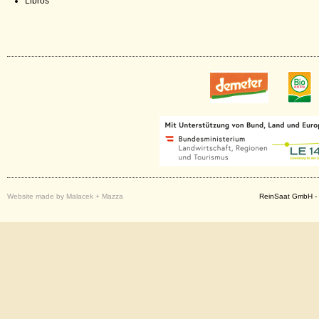
Libros
Website made by Malacek + Mazza
ReinSaat GmbH - 