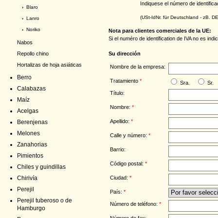
Indiquese el número de identifica
›
Blaro
(USt-IdNr. für Deutschland - zB. 
›
Lanro
›
Noriko
Nota para clientes comerciales de la UE:
Si el numéro de identification de IVA no es in
Nabos
Su dirección
Repollo chino
Hortalizas de hoja asiáticas
Nombre de la empresa:
Berro
Tratamiento
*
Sra.
Sr.
Calabazas
Título:
Maíz
Nombre:
*
Acelgas
Apellido:
*
Berenjenas
Melones
Calle y número:
*
Zanahorias
Barrio:
Pimientos
Código postal:
*
Chiles y guindillas
Ciudad:
*
Chirivía
Perejil
País:
*
Perejil tuberoso o de
Número de teléfono:
*
Hamburgo
Número de fax: