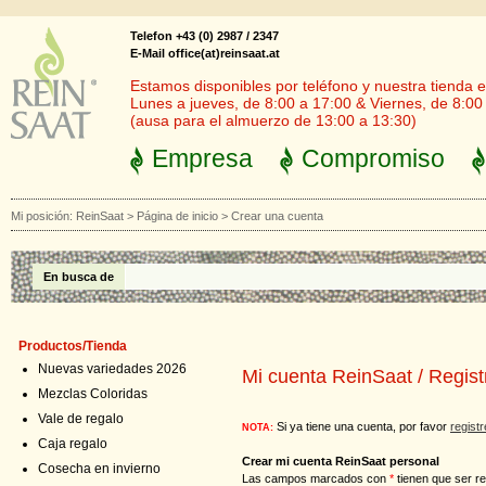
Telefon +43 (0) 2987 / 2347
E-Mail office(at)reinsaat.at
Estamos disponibles por teléfono y nuestra tienda en
Lunes a jueves, de 8:00 a 17:00 & Viernes, de 8:00
(ausa para el almuerzo de 13:00 a 13:30)
Empresa
Compromiso
Mi posición:
ReinSaat
>
Página de inicio
>
Crear una cuenta
En busca de
Productos/Tienda
Nuevas variedades 2026
Mi cuenta ReinSaat / Regist
Mezclas Coloridas
Vale de regalo
Si ya tiene una cuenta, por favor
regist
NOTA:
Caja regalo
Crear mi cuenta ReinSaat personal
Cosecha en invierno
Las campos marcados con
*
tienen que ser re