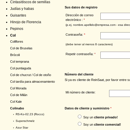
Cintas/discos de semillas
Sus datos de registro
Judías y habas
Dirección de correo
Guisantes
electrónico :
*
Hinojo de Florencia
(p.ej. nombre.apellido@empresa.com - esa direcc
Pepinos
Contraseña:
*
Col
Coliflores
(debe tener al menos 8 caracteres)
Col de Bruselas
Repetir contraseña:
*
Brócoli
Col temprana
Col puntiaguda
Número del cliente
Col de chucrut / Col de otoño
Si ya es cliente de ReinSaat, por favor entre 
Col tardía para almacenamiento
Col Morada
Mi número de cliente:
Col de Milán
Col Kale
Datos de cliente y suministro
*
Colinabo
›
RS-Ko-02.23 (Rocco)
Soy un
cliente privado!
›
Superschmelz
Soy un
cliente comercial!
›
Azur Star