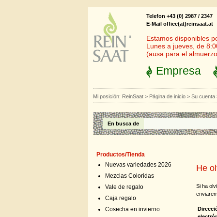
Telefon +43 (0) 2987 / 2347
E-Mail office(at)reinsaat.at
Estamos disponibles por
Lunes a jueves, de 8:0
(ausa para el almuerzo
Empresa
Mi posición:
ReinSaat
>
Página de inicio
>
Su cuenta
En busca de
Productos/Tienda
Nuevas variedades 2026
He ol
Mezclas Coloridas
Si ha ol
Vale de regalo
enviarem
Caja regalo
Direcci
Cosecha en invierno
electró