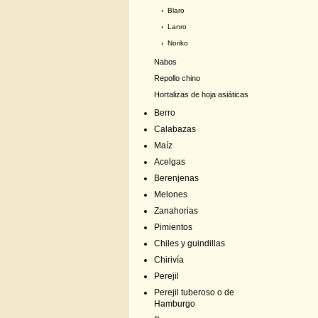
›
Blaro
›
Lanro
›
Noriko
Nabos
Repollo chino
Hortalizas de hoja asiáticas
Berro
Calabazas
Maíz
Acelgas
Berenjenas
Melones
Zanahorias
Pimientos
Chiles y guindillas
Chirivía
Perejil
Perejil tuberoso o de
Hamburgo