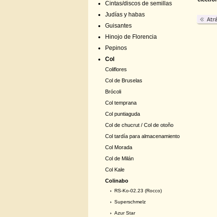
Cintas/discos de semillas
Judías y habas
Guisantes
Hinojo de Florencia
Pepinos
Col
Coliflores
Col de Bruselas
Brócoli
Col temprana
Col puntiaguda
Col de chucrut / Col de otoño
Col tardía para almacenamiento
Col Morada
Col de Milán
Col Kale
Colinabo
›
RS-Ko-02.23 (Rocco)
›
Superschmelz
›
Azur Star