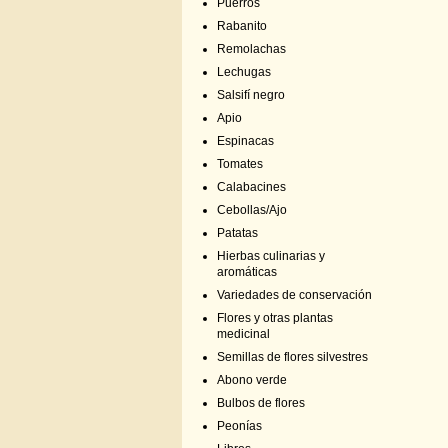
Puerros
Rabanito
Remolachas
Lechugas
Salsifí negro
Apio
Espinacas
Tomates
Calabacines
Cebollas/Ajo
Patatas
Hierbas culinarias y
aromáticas
Variedades de conservación
Flores y otras plantas
medicinal
Semillas de flores silvestres
Abono verde
Bulbos de flores
Peonías