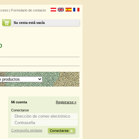
cceso
|
Formulario de contacto
Su cesta está vacía
o
Mi cuenta
Registrarse »
Conectarse
Contraseña olvidada