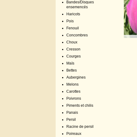
Bandes/Disques
ensemencés
Haricots
Pois
Fenouil
Concombres
Choux
Cresson
Courges
Maïs
Bettes
Aubergines
Melons
Carottes
Poivrons
Piments et chilis
Panais
Persil
Racine de persil
Poireaux