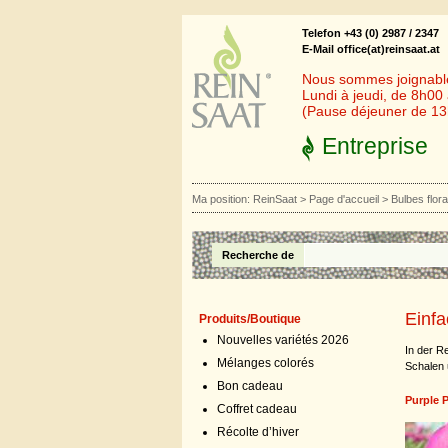
Telefon +43 (0) 2987 / 2347
E-Mail office(at)reinsaat.at
Nous sommes joignables
Lundi à jeudi, de 8h00
(Pause déjeuner de 1
Entreprise
Ma position:
ReinSaat
>
Page d'accueil
>
Bulbes flor
Recherche de
Einf
Produits/Boutique
Nouvelles variétés 2026
In der R
Mélanges colorés
Schalen u
Bon cadeau
Purple 
Coffret cadeau
Récolte d’hiver