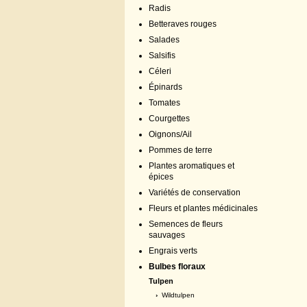
Radis
Betteraves rouges
Salades
Salsifis
Céleri
Épinards
Tomates
Courgettes
Oignons/Ail
Pommes de terre
Plantes aromatiques et
épices
Variétés de conservation
Fleurs et plantes médicinales
Semences de fleurs
sauvages
Engrais verts
Bulbes floraux
Tulpen
›
Wildtulpen