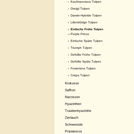
›
Kaufmanniana Tulpen
›
Greigii Tulpen
›
Darwin-Hybride Tulpen
›
Lilienblütige Tulpen
›
Einfache Frühe Tulpen
--
Purple Prince
›
Einfache Späte Tulpen
›
Triumph Tulpen
›
Gefüllte Frühe Tulpen
›
Gefüllte Späte Tulpen
›
Fosteriana Tulpen
›
Crispa Tulpen
Krokusse
Saffron
Narzissen
Hyazinthen
Traubenhyazinthe
Zierlauch
Schneestolz
Präriekerze