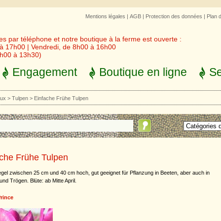
Mentions légales
|
AGB
|
Protection des données
|
Plan 
 par téléphone et notre boutique à la ferme est ouverte :
 à 17h00 | Vendredi, de 8h00 à 16h00
3h00 à 13h30)
Engagement
Boutique en ligne
Se
aux
>
Tulpen
>
Einfache Frühe Tulpen
ache Frühe Tulpen
egel zwischen 25 cm und 40 cm hoch, gut geeignet für Pflanzung in Beeten, aber auch in
nd Trögen. Blüte: ab Mitte April.
Prince