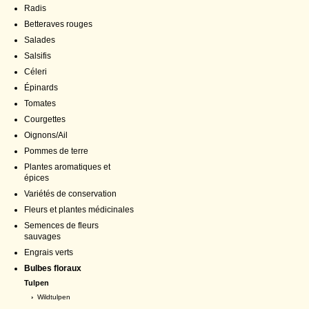
Radis
Betteraves rouges
Salades
Salsifis
Céleri
Épinards
Tomates
Courgettes
Oignons/Ail
Pommes de terre
Plantes aromatiques et
épices
Variétés de conservation
Fleurs et plantes médicinales
Semences de fleurs
sauvages
Engrais verts
Bulbes floraux
Tulpen
›
Wildtulpen