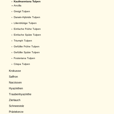
›
Kaufmanniana Tulpen
--
Ancilla
›
Greigii Tulpen
›
Darwin-Hybride Tulpen
›
Lilienblütige Tulpen
›
Einfache Frühe Tulpen
›
Einfache Späte Tulpen
›
Triumph Tulpen
›
Gefüllte Frühe Tulpen
›
Gefüllte Späte Tulpen
›
Fosteriana Tulpen
›
Crispa Tulpen
Krokusse
Saffron
Narzissen
Hyazinthen
Traubenhyazinthe
Zierlauch
Schneestolz
Präriekerze