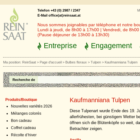
Telefon +43 (0) 2987 / 2347
M
E-Mail office(at)reinsaat.at
Nous sommes joignables par téléphone et notre bout
Lundi à jeudi, de 8h00 à 17h00 | Vendredi, de 8h0
(Pause déjeuner de 13h00 à 13h30)
Entreprise
Engagement
Ma position:
ReinSaat
>
Page d'accueil
>
Bulbes floraux
>
Tulpen
>
Kaufmanniana Tulpen
Recherche de
Kaufmanniana Tulpen
Produits/Boutique
Nouvelles variétés 2026
Diese Tulpenart wurde Ende des 19. J
Mélanges colorés
allerfrühesten, bei günstigem Wetter b
Bon cadeau
öffnen sich die Blütenköpfe so weit, d
Coffret cadeau
Betrachter zeigen.
Récolte d’hiver
Ancilla