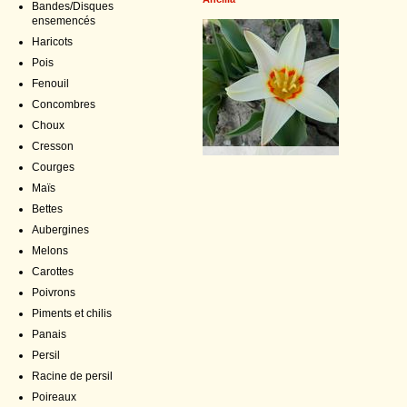
Bandes/Disques
ensemencés
Haricots
Pois
Fenouil
Concombres
Choux
Cresson
Courges
Maïs
Bettes
Aubergines
Melons
Carottes
Poivrons
Piments et chilis
Panais
Persil
Racine de persil
Poireaux