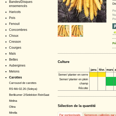
Bandes/Disques
Di
ensemencés
Poi
Haricots
Nu
Pois
Poi
Fenouil
Concombres
Choux
Cresson
Pr
Courges
Maïs
Bettes
Culture
Aubergines
janv.
févr.
mars
a
Melons
Semer/ planter en serre
Carottes
Semer/ planter en plein
Carrousel de carottes
champ
Récolte
RS-Mö-02.26 (Soleya)
Berlikumer 2/Selektion ReinSaat
Melina
Sélection de la quantité
Olina
Mirella
Par portion/poids
Semences calibrées par 