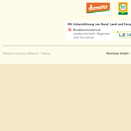
Website made by Malacek + Mazza
ReinSaat GmbH - 