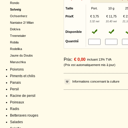
Rondo
Taille
Port.
10 g
2
Solveig
Ochsenherz
Prix/€
€ 3,75
€ 11,75
€ 2
3,32 net
10,40 net
21,1
Nantaise 2/ Milan
Dolciva
Disponible
Treenetaler
Quantité
Robila
Rodelika
Jaune du Doubs
Prix:
€ 0,00
incluant 13% TVA
Maruschka
(Prix est automatiquement mis à jour)
Poivrons
Piments et chilis
Informations concernant la culture
Panais
Persil
Racine de persil
Poireaux
Radis
Betteraves rouges
Salades