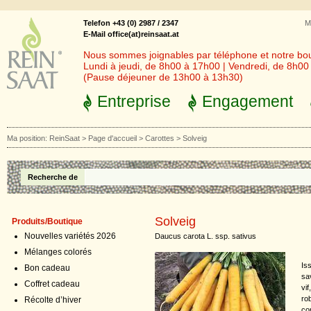
Telefon +43 (0) 2987 / 2347
M
E-Mail office(at)reinsaat.at
Nous sommes joignables par téléphone et notre bout
Lundi à jeudi, de 8h00 à 17h00 | Vendredi, de 8h0
(Pause déjeuner de 13h00 à 13h30)
Entreprise
Engagement
Ma position:
ReinSaat
>
Page d'accueil
>
Carottes
>
Solveig
Recherche de
Solveig
Produits/Boutique
Nouvelles variétés 2026
Daucus carota L. ssp. sativus
Mélanges colorés
Is
Bon cadeau
sa
Coffret cadeau
vif
ro
Récolte d’hiver
co