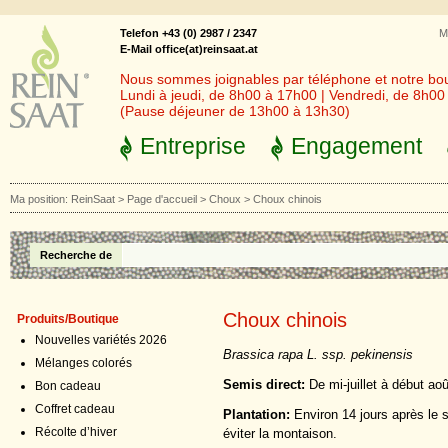
Telefon +43 (0) 2987 / 2347
M
E-Mail office(at)reinsaat.at
Nous sommes joignables par téléphone et notre bout
Lundi à jeudi, de 8h00 à 17h00 | Vendredi, de 8h0
(Pause déjeuner de 13h00 à 13h30)
Entreprise
Engagement
Ma position:
ReinSaat
>
Page d'accueil
>
Choux
>
Choux chinois
Recherche de
Choux chinois
Produits/Boutique
Nouvelles variétés 2026
Brassica rapa L. ssp. pekinensis
Mélanges colorés
Semis direct:
De mi-juillet à début aoû
Bon cadeau
Coffret cadeau
Plantation:
Environ 14 jours après le 
Récolte d’hiver
éviter la montaison.