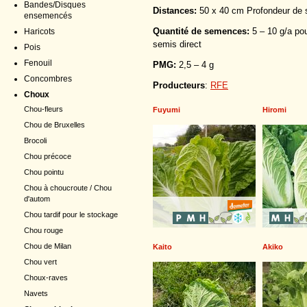
Bandes/Disques
Distances:
50 x 40 cm Profondeur de 
ensemencés
Quantité de semences:
5 – 10 g/a pou
Haricots
semis direct
Pois
Fenouil
PMG:
2,5 – 4 g
Concombres
Producteurs
:
RFE
Choux
Chou-fleurs
Fuyumi
Hiromi
Chou de Bruxelles
Brocoli
Chou précoce
Chou pointu
Chou à choucroute / Chou
d'autom
Chou tardif pour le stockage
Chou rouge
Chou de Milan
Kaito
Akiko
Chou vert
Choux-raves
Navets