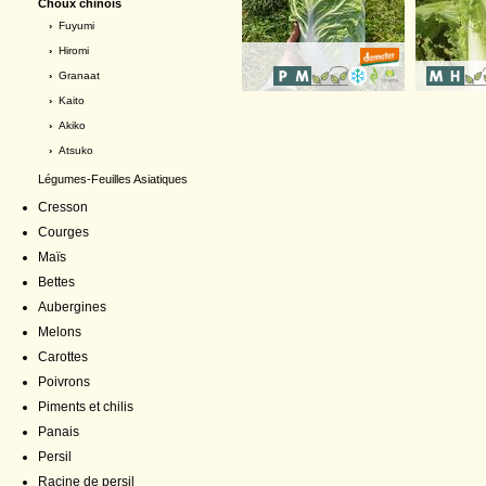
Choux chinois
›
Fuyumi
›
Hiromi
›
Granaat
›
Kaito
›
Akiko
›
Atsuko
Légumes-Feuilles Asiatiques
Cresson
Courges
Maïs
Bettes
Aubergines
Melons
Carottes
Poivrons
Piments et chilis
Panais
Persil
Racine de persil