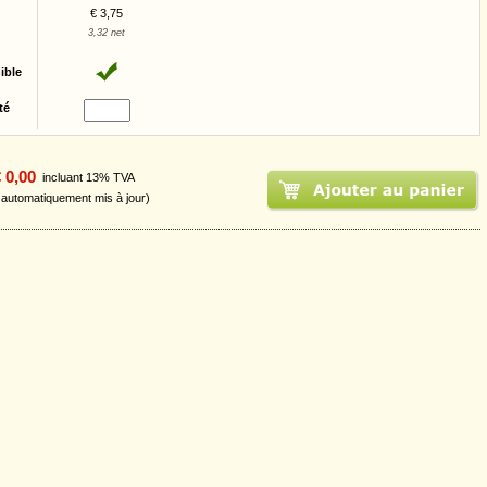
€ 3,75
3,32 net
ible
té
 0,00
incluant 13% TVA
t automatiquement mis à jour)