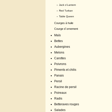
›
Jack o'Lantern
›
Red Turban
›
Table Queen
Courges à huile
Courge d´ornement
Maïs
Bettes
Aubergines
Melons
Carottes
Poivrons
Piments et chilis
Panais
Persil
Racine de persil
Poireaux
Radis
Betteraves rouges
Salades