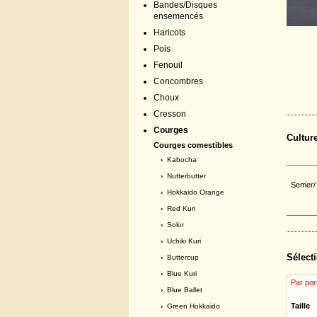
Bandes/Disques
ensemencés
Haricots
Pois
Fenouil
Concombres
Choux
Cresson
Courges
Cultur
Courges comestibles
›
Kabocha
›
Nutterbutter
Semer/ 
›
Hokkaido Orange
›
Red Kuri
›
Solor
›
Uchiki Kuri
Sélecti
›
Buttercup
›
Blue Kuri
Par por
›
Blue Ballet
Taille
›
Green Hokkaido