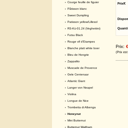
›
Courge feuille de figuier
Prix/€
›
Pâtisson blanc
›
Sweet Dumpling
Dispon
›
Patisson yellow/Lillesol
Quanti
›
RS-Kü-01.24 (Veghettini)
›
Futsu Black
›
Rouge vif d'Etampes
Prix:
€
›
Blanche platt white boer
(Prix es
›
Bleu de Hongrie
›
Zappalito
›
Muscade de Provence
›
Gele Centenaar
›
Atlantic Giant
›
Langer von Neapel
›
Violina
›
Longue de Nice
›
Trombetta di Albenga
› Honeynut
›
Mini Butternut
›
Butternut Waltham