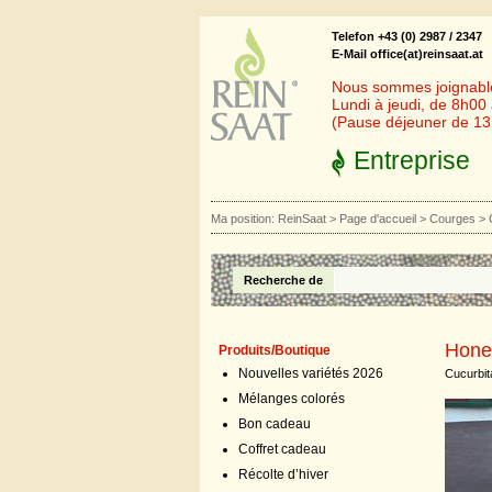
Telefon +43 (0) 2987 / 2347
E-Mail office(at)reinsaat.at
Nous sommes joignables
Lundi à jeudi, de 8h00
(Pause déjeuner de 1
Entreprise
Ma position:
ReinSaat
>
Page d'accueil
>
Courges
>
Recherche de
Hone
Produits/Boutique
Nouvelles variétés 2026
Cucurbi
Mélanges colorés
Bon cadeau
Coffret cadeau
Récolte d’hiver