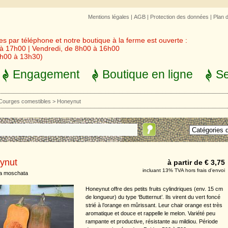
Mentions légales
|
AGB
|
Protection des données
|
Plan 
 par téléphone et notre boutique à la ferme est ouverte :
 à 17h00 | Vendredi, de 8h00 à 16h00
3h00 à 13h30)
Engagement
Boutique en ligne
Se
Courges comestibles
>
Honeynut
ynut
à partir de € 3,75
incluant 13% TVA hors frais d'envoi
ta moschata
Honeynut offre des petits fruits cylindriques (env. 15 cm
de longueur) du type ‘Butternut’. Ils virent du vert foncé
strié à l’orange en mûrissant. Leur chair orange est très
aromatique et douce et rappelle le melon. Variété peu
rampante et productive, résistante au mildiou. Période