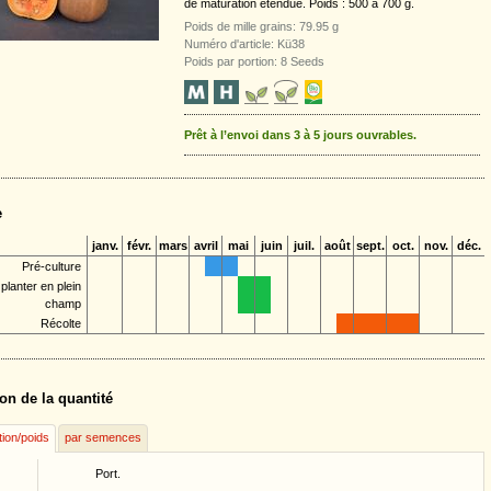
de maturation étendue. Poids : 500 à 700 g.
Poids de mille grains: 79.95 g
Numéro d'article: Kü38
Poids par portion: 8 Seeds
Prêt à l’envoi dans 3 à 5 jours ouvrables.
e
janv.
févr.
mars
avril
mai
juin
juil.
août
sept.
oct.
nov.
déc.
Pré-culture
planter en plein
champ
Récolte
on de la quantité
tion/poids
par semences
Port.