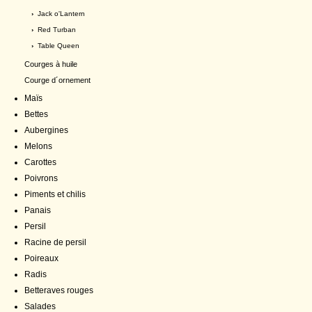
›
Jack o'Lantern
›
Red Turban
›
Table Queen
Courges à huile
Courge d´ornement
Maïs
Bettes
Aubergines
Melons
Carottes
Poivrons
Piments et chilis
Panais
Persil
Racine de persil
Poireaux
Radis
Betteraves rouges
Salades