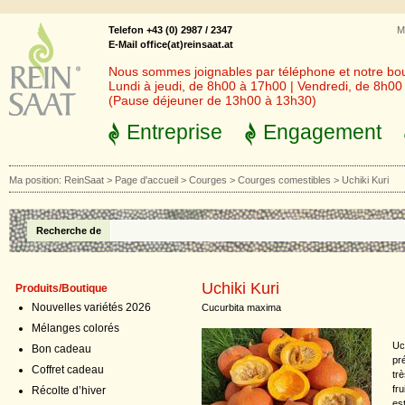
Telefon +43 (0) 2987 / 2347
M
E-Mail office(at)reinsaat.at
Nous sommes joignables par téléphone et notre bout
Lundi à jeudi, de 8h00 à 17h00 | Vendredi, de 8h0
(Pause déjeuner de 13h00 à 13h30)
Entreprise
Engagement
Ma position:
ReinSaat
>
Page d'accueil
>
Courges
>
Courges comestibles
>
Uchiki Kuri
Recherche de
Uchiki Kuri
Produits/Boutique
Nouvelles variétés 2026
Cucurbita maxima
Mélanges colorés
Uc
Bon cadeau
pr
Coffret cadeau
tr
fr
Récolte d’hiver
es