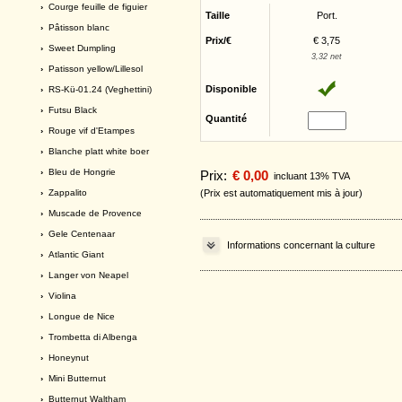
›
Courge feuille de figuier
Taille
Port.
›
Pâtisson blanc
Prix/€
€ 3,75
›
Sweet Dumpling
3,32 net
›
Patisson yellow/Lillesol
Disponible
›
RS-Kü-01.24 (Veghettini)
›
Futsu Black
Quantité
›
Rouge vif d'Etampes
›
Blanche platt white boer
›
Bleu de Hongrie
Prix:
€ 0,00
incluant 13% TVA
›
Zappalito
(Prix est automatiquement mis à jour)
›
Muscade de Provence
›
Gele Centenaar
Informations concernant la culture
›
Atlantic Giant
›
Langer von Neapel
›
Violina
›
Longue de Nice
›
Trombetta di Albenga
›
Honeynut
›
Mini Butternut
›
Butternut Waltham