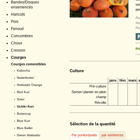
Bandes/Disques
un
ensemencés
pe
Haricots
Po
Pois
Nu
Po
Fenouil
Concombres
Choux
Pr
Cresson
Courges
Courges comestibles
Culture
›
Kabocha
›
Nutterbutter
janv.
févr.
mars
a
›
Hokkaido Orange
Pré-culture
Semer/ planter en plein
›
Red Kuri
champ
›
Solor
Récolte
› Uchiki Kuri
›
Buttercup
›
Blue Kuri
Sélection de la quantité
›
Blue Ballet
Par portion/poids
par semences
›
Green Hokkaido