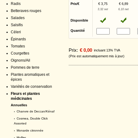
Radis
Prix/€
€ 3,75
€ 6,89
3,32 net
6,10 net
Betteraves rouges
Salades
Disponible
Salsifis
Quantité
Céleri
Épinards
Tomates
Prix:
€ 0,00
incluant 13% TVA
Courgettes
(Prix est automatiquement mis à jour)
Oignons/Ail
Pommes de terre
Plantes aromatiques et
épices
Variétés de conservation
Fleurs et plantes
médicinales
Annuelles
›
Chanvre de Deccan/Kénaf
›
Cosmea, Double Click
Assorted
›
Monarde citronnée
›
Muflier