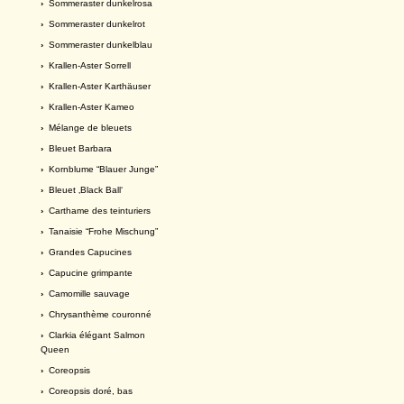
›
Sommeraster dunkelrosa
›
Sommeraster dunkelrot
›
Sommeraster dunkelblau
›
Krallen-Aster Sorrell
›
Krallen-Aster Karthäuser
›
Krallen-Aster Kameo
›
Mélange de bleuets
›
Bleuet Barbara
›
Kornblume “Blauer Junge”
›
Bleuet ‚Black Ball‘
›
Carthame des teinturiers
›
Tanaisie “Frohe Mischung”
›
Grandes Capucines
›
Capucine grimpante
›
Camomille sauvage
›
Chrysanthème couronné
›
Clarkia élégant Salmon
Queen
›
Coreopsis
›
Coreopsis doré, bas