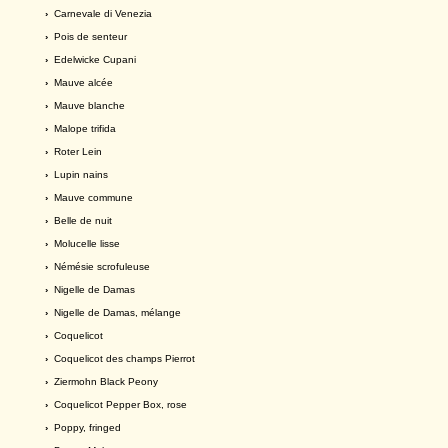
›
Carnevale di Venezia
›
Pois de senteur
›
Edelwicke Cupani
›
Mauve alcée
›
Mauve blanche
›
Malope trifida
›
Roter Lein
›
Lupin nains
›
Mauve commune
›
Belle de nuit
›
Molucelle lisse
›
Némésie scrofuleuse
›
Nigelle de Damas
›
Nigelle de Damas, mélange
›
Coquelicot
›
Coquelicot des champs Pierrot
›
Ziermohn Black Peony
›
Coquelicot Pepper Box, rose
›
Poppy, fringed