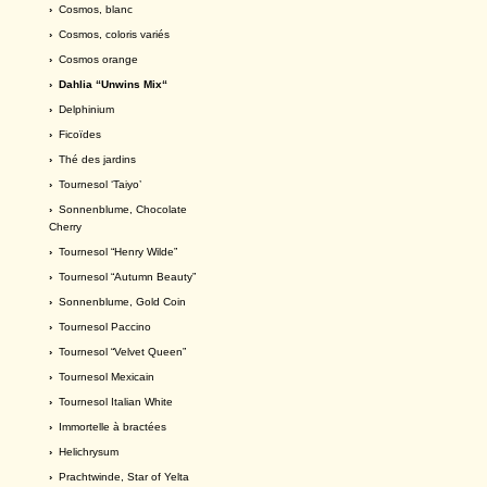
›
Cosmos, blanc
›
Cosmos, coloris variés
›
Cosmos orange
› Dahlia “Unwins Mix“
›
Delphinium
›
Ficoïdes
›
Thé des jardins
›
Tournesol ‘Taiyo’
›
Sonnenblume, Chocolate
Cherry
›
Tournesol “Henry Wilde”
›
Tournesol “Autumn Beauty”
›
Sonnenblume, Gold Coin
›
Tournesol Paccino
›
Tournesol “Velvet Queen”
›
Tournesol Mexicain
›
Tournesol Italian White
›
Immortelle à bractées
›
Helichrysum
›
Prachtwinde, Star of Yelta