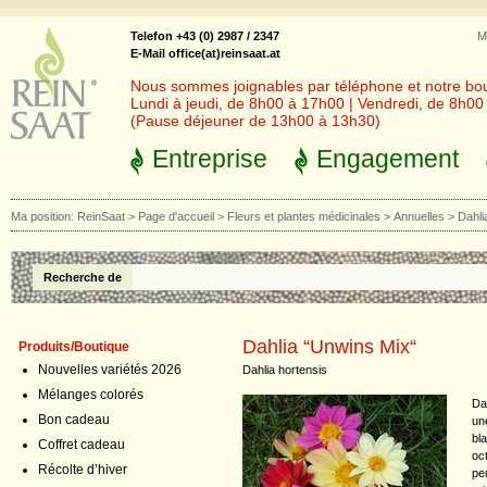
Telefon +43 (0) 2987 / 2347
M
E-Mail office(at)reinsaat.at
Nous sommes joignables par téléphone et notre bout
Lundi à jeudi, de 8h00 à 17h00 | Vendredi, de 8h0
(Pause déjeuner de 13h00 à 13h30)
Entreprise
Engagement
Ma position:
ReinSaat
>
Page d'accueil
>
Fleurs et plantes médicinales
>
Annuelles
>
Dahli
Recherche de
Dahlia “Unwins Mix“
Produits/Boutique
Nouvelles variétés 2026
Dahlia hortensis
Mélanges colorés
Dah
Bon cadeau
un
bla
Coffret cadeau
oc
Récolte d’hiver
pe