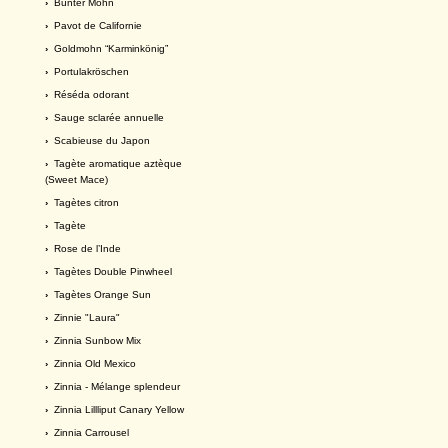
›
Bunter Mohn
›
Pavot de Californie
›
Goldmohn “Karminkönig”
›
Portulakröschen
›
Réséda odorant
›
Sauge sclarée annuelle
›
Scabieuse du Japon
›
Tagète aromatique aztèque
(Sweet Mace)
›
Tagètes citron
›
Tagète
›
Rose de l’Inde
›
Tagètes Double Pinwheel
›
Tagètes Orange Sun
›
Zinnie "Laura"
›
Zinnia Sunbow Mix
›
Zinnia Old Mexico
›
Zinnia - Mélange splendeur
›
Zinnia Lillliput Canary Yellow
›
Zinnia Carrousel