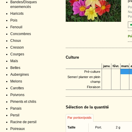
pr
Bandes/Disques
ensemencés
Poi
Nu
Haricots
Po
Pois
Fenouil
Concombres
Pr
Choux
Cresson
Courges
Culture
Maïs
janv.
févr.
mars
a
Bettes
Pré-culture
Aubergines
Semer/ planter en plein
Melons
champ
Floraison
Carottes
Poivrons
Piments et chilis
Sélection de la quantité
Panais
Persil
Par portion/poids
Racine de persil
Taille
Port.
2 g
Poireaux