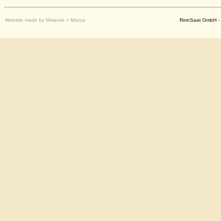
Website made by Malacek + Mazza
ReinSaat GmbH - 