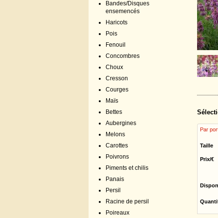
Bandes/Disques
ensemencés
Haricots
Pois
Fenouil
Concombres
Choux
Cresson
Courges
Maïs
Bettes
Sélecti
Aubergines
Par por
Melons
Carottes
Taille
Poivrons
Prix/€
Piments et chilis
Panais
Dispon
Persil
Racine de persil
Quanti
Poireaux