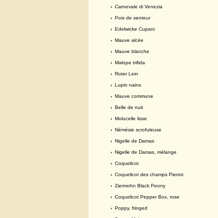
›
Carnevale di Venezia
›
Pois de senteur
›
Edelwicke Cupani
›
Mauve alcée
›
Mauve blanche
›
Malope trifida
›
Roter Lein
›
Lupin nains
›
Mauve commune
›
Belle de nuit
›
Molucelle lisse
›
Némésie scrofuleuse
›
Nigelle de Damas
›
Nigelle de Damas, mélange
›
Coquelicot
›
Coquelicot des champs Pierrot
›
Ziermohn Black Peony
›
Coquelicot Pepper Box, rose
›
Poppy, fringed