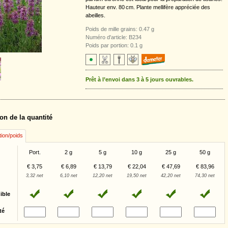
Hauteur env. 80 cm. Plante mellifère appréciée des
abeilles.
Poids de mille grains: 0.47 g
Numéro d'article: B234
Poids par portion: 0.1 g
Prêt à l’envoi dans 3 à 5 jours ouvrables.
on de la quantité
tion/poids
Port.
2 g
5 g
10 g
25 g
50 g
€ 3,75
€ 6,89
€ 13,79
€ 22,04
€ 47,69
€ 83,96
3,32 net
6,10 net
12,20 net
19,50 net
42,20 net
74,30 net
ible
té