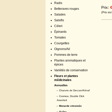
Radis
Prix:
€
Betteraves rouges
(Prix es
Salades
Salsifis
Céleri
Épinards
Tomates
Courgettes
Oignons/Ail
Pommes de terre
Plantes aromatiques et
épices
Variétés de conservation
Fleurs et plantes
médicinales
Annuelles
›
Chanvre de Deccan/Kénaf
›
Cosmea, Double Click
Assorted
› Monarde citronnée
›
Muflier