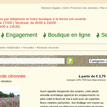
Mentions légales
|
AGB
|
Protection des données
|
Plan 
 par téléphone et notre boutique à la ferme est ouverte :
 à 17h00 | Vendredi, de 8h00 à 16h00
3h00 à 13h30)
Engagement
Boutique en ligne
Se
lantes médicinales
>
Annuelles
>
Monarde citronnée
rde citronnée
à partir de € 3,75
incluant 13% TVA hors frais d'envoi
citriodora
Aussi appelée bergamote des prairies, cette plante
annuelle aromatique apprécie les emplacements en
plein soleil et fleurit de mai à août avec de superbes
fleurs violettes parfumées. Son feuillage vert moyen au
parfum citronné est idéal pour la préparation de tisanes.