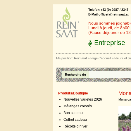
Telefon +43 (0) 2987 / 2347
E-Mail office(at)reinsaat.at
Nous sommes joignables
Lundi à jeudi, de 8h00
(Pause déjeuner de 1
Entreprise
Ma position:
ReinSaat
>
Page d'accueil
>
Fleurs et p
Recherche de
Mona
Produits/Boutique
Nouvelles variétés 2026
Monarda 
Mélanges colorés
Bon cadeau
Coffret cadeau
Récolte d’hiver