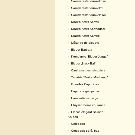
›
Sommeraster dunkelrosa
›
Sommeraster dunkelrot
›
Sommeraster dunkelblau
›
Krallen-Aster Sorrell
›
Krallen-Aster Karthäuser
›
Krallen-Aster Kameo
›
Mélange de bleuets
›
Bleuet Barbara
›
Kornblume “Blauer Junge”
›
Bleuet ‚Black Ball‘
›
Carthame des teinturiers
›
Tanaisie “Frohe Mischung”
›
Grandes Capucines
›
Capucine grimpante
›
Camomille sauvage
›
Chrysanthème couronné
›
Clarkia élégant Salmon
Queen
›
Coreopsis
›
Coreopsis doré, bas