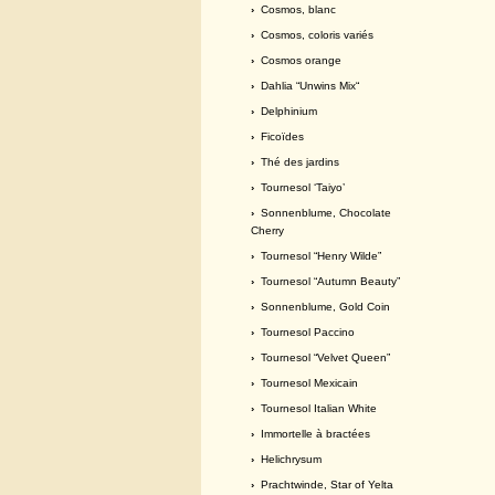
›
Cosmos, blanc
›
Cosmos, coloris variés
›
Cosmos orange
›
Dahlia “Unwins Mix“
›
Delphinium
›
Ficoïdes
›
Thé des jardins
›
Tournesol ‘Taiyo’
›
Sonnenblume, Chocolate
Cherry
›
Tournesol “Henry Wilde”
›
Tournesol “Autumn Beauty”
›
Sonnenblume, Gold Coin
›
Tournesol Paccino
›
Tournesol “Velvet Queen”
›
Tournesol Mexicain
›
Tournesol Italian White
›
Immortelle à bractées
›
Helichrysum
›
Prachtwinde, Star of Yelta