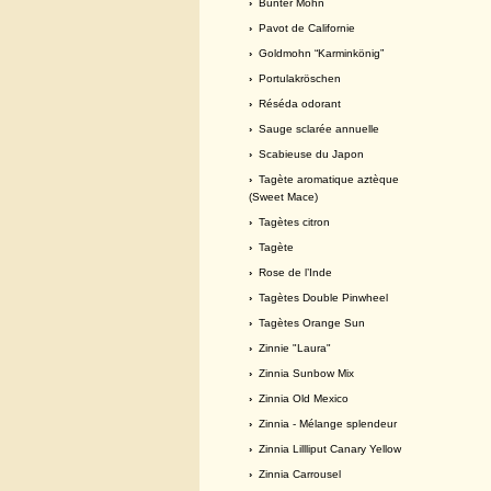
›
Bunter Mohn
›
Pavot de Californie
›
Goldmohn “Karminkönig”
›
Portulakröschen
›
Réséda odorant
›
Sauge sclarée annuelle
›
Scabieuse du Japon
›
Tagète aromatique aztèque
(Sweet Mace)
›
Tagètes citron
›
Tagète
›
Rose de l’Inde
›
Tagètes Double Pinwheel
›
Tagètes Orange Sun
›
Zinnie "Laura"
›
Zinnia Sunbow Mix
›
Zinnia Old Mexico
›
Zinnia - Mélange splendeur
›
Zinnia Lillliput Canary Yellow
›
Zinnia Carrousel