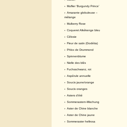
›
Muflier ‘Burgundy Prince’
›
Amarante globuleuse –
mélange
›
Mulberry Rose
›
Coqueret Alkékenge bleu
›
Célosie
›
Fleur de satin (Godétia)
›
Phlox de Drummond
›
Spinnenblume
›
Nielle des blés
›
Fuchsschwanz, rot
›
Aspérule annuelle
›
Soucis jaune/orange
›
Soucis oranges
›
Asters d’été
›
Sommerastern-Mischung
›
Aster de Chine blanche
›
Aster de Chine jaune
›
Sommeraster hellrosa