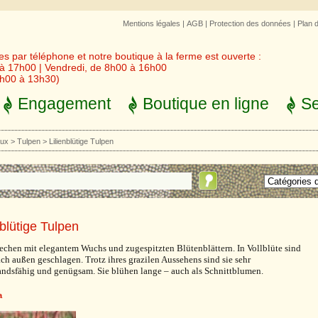
Mentions légales
|
AGB
|
Protection des données
|
Plan 
 par téléphone et notre boutique à la ferme est ouverte :
 à 17h00 | Vendredi, de 8h00 à 16h00
3h00 à 13h30)
Engagement
Boutique en ligne
Se
aux
>
Tulpen
>
Lilienblütige Tulpen
nblütige Tulpen
techen mit elegantem Wuchs und zugespitzten Blütenblättern. In Vollblüte sind
ach außen geschlagen. Trotz ihres grazilen Aussehens sind sie sehr
andsfähig und genügsam. Sie blühen lange – auch als Schnittblumen.
a