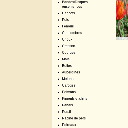
Bandes/Disques
ensemencés
Haricots
Pois
Fenouil
Concombres
Choux
Cresson
Courges
Maïs
Bettes
Aubergines
Melons
Carottes
Poivrons
Piments et chilis
Panais
Persil
Racine de persil
Poireaux