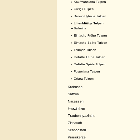
›
Kaufmanniana Tulpen
›
Greigii Tulpen
›
Darwin-Hybride Tulpen
›
Lilienblütige Tulpen
--
Ballerina
›
Einfache Frühe Tulpen
›
Einfache Späte Tulpen
›
Triumph Tulpen
›
Gefüllte Frühe Tulpen
›
Gefüllte Späte Tulpen
›
Fosteriana Tulpen
›
Crispa Tulpen
Krokusse
Saffron
Narzissen
Hyazinthen
Traubenhyazinthe
Zierlauch
Schneestolz
Präriekerze