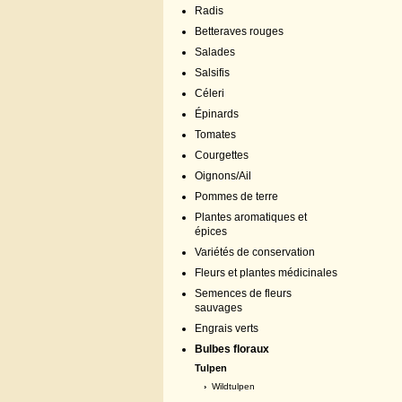
Radis
Betteraves rouges
Salades
Salsifis
Céleri
Épinards
Tomates
Courgettes
Oignons/Ail
Pommes de terre
Plantes aromatiques et
épices
Variétés de conservation
Fleurs et plantes médicinales
Semences de fleurs
sauvages
Engrais verts
Bulbes floraux
Tulpen
›
Wildtulpen