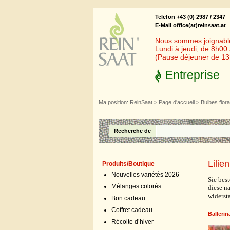
Telefon +43 (0) 2987 / 2347
E-Mail office(at)reinsaat.at
Nous sommes joignables
Lundi à jeudi, de 8h00
(Pause déjeuner de 1
Entreprise
Ma position:
ReinSaat
>
Page d'accueil
>
Bulbes flor
Recherche de
Lilie
Produits/Boutique
Nouvelles variétés 2026
Sie bes
Mélanges colorés
diese n
widerst
Bon cadeau
Coffret cadeau
Ballerin
Récolte d’hiver