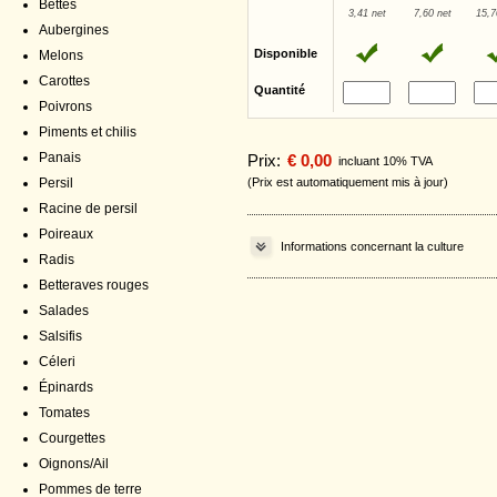
Bettes
3,41 net
7,60 net
15,7
Aubergines
Disponible
Melons
Carottes
Quantité
Poivrons
Piments et chilis
Panais
Prix:
€ 0,00
incluant 10% TVA
Persil
(Prix est automatiquement mis à jour)
Racine de persil
Poireaux
Informations concernant la culture
Radis
Betteraves rouges
Salades
Salsifis
Céleri
Épinards
Tomates
Courgettes
Oignons/Ail
Pommes de terre