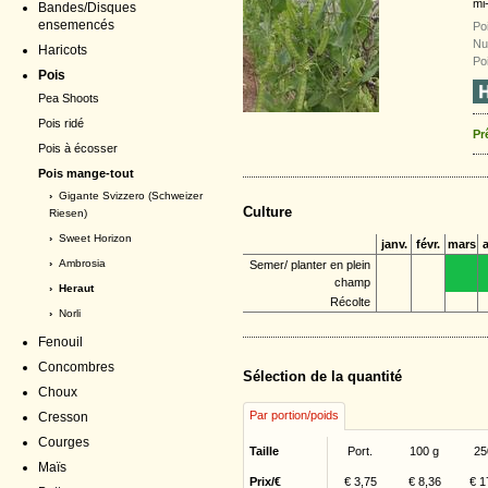
mi
Bandes/Disques
ensemencés
Po
Nu
Haricots
Po
Pois
Pea Shoots
Pois ridé
Pr
Pois à écosser
Pois mange-tout
›
Gigante Svizzero (Schweizer
Culture
Riesen)
›
Sweet Horizon
janv.
févr.
mars
a
›
Ambrosia
Semer/ planter en plein
champ
› Heraut
Récolte
›
Norli
Fenouil
Concombres
Sélection de la quantité
Choux
Par portion/poids
Cresson
Courges
Taille
Port.
100 g
25
Maïs
Prix/€
€ 3,75
€ 8,36
€ 1