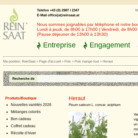
Telefon +43 (0) 2987 / 2347
M
E-Mail office(at)reinsaat.at
Nous sommes joignables par téléphone et notre bout
Lundi à jeudi, de 8h00 à 17h00 | Vendredi, de 8h0
(Pause déjeuner de 13h00 à 13h30)
Entreprise
Engagement
Ma position:
ReinSaat
>
Page d'accueil
>
Pois
>
Pois mange-tout
>
Heraut
Recherche de
Heraut
Produits/Boutique
Nouvelles variétés 2026
Pisum sativum L. convar. axiphium
Mélanges colorés
Va
Bon cadeau
vi
un 
Coffret cadeau
mo
Récolte d’hiver
sa