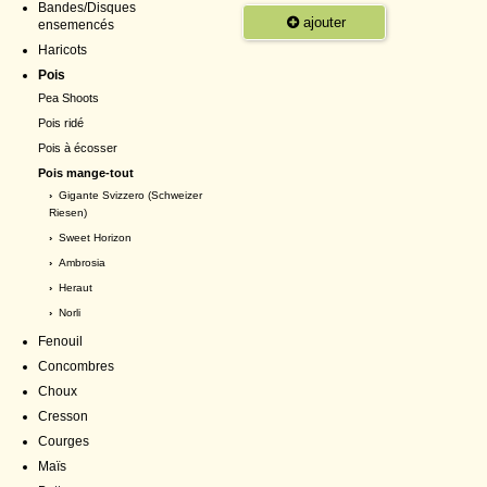
Bandes/Disques
ajouter
ensemencés
Haricots
Pois
Pea Shoots
Pois ridé
Pois à écosser
Pois mange-tout
›
Gigante Svizzero (Schweizer
Riesen)
›
Sweet Horizon
›
Ambrosia
›
Heraut
›
Norli
Fenouil
Concombres
Choux
Cresson
Courges
Maïs