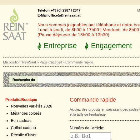
Telefon +43 (0) 2987 / 2347
M
E-Mail office(at)reinsaat.at
Nous sommes joignables par téléphone et notre bout
Lundi à jeudi, de 8h00 à 17h00 | Vendredi, de 8h0
(Pause déjeuner de 13h00 à 13h30)
Entreprise
Engagement
Ma position:
ReinSaat
>
Page d'accueil
>
Commande rapide
Recherche de
Commande rapide
Produits/Boutique
Nouvelles variétés 2026
Ajoutez des produits en saisissant des codes 
Mélanges colorés
et la taille de l'emballage.
Bon cadeau
Numéro de l'article:
Coffret cadeau
Récolte d’hiver