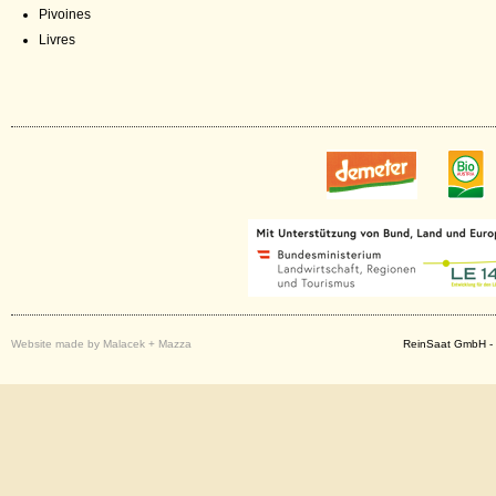
Pivoines
Livres
Website made by Malacek + Mazza
ReinSaat GmbH - 