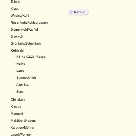
Erbsen
Kraut
Wirsing/Kohl
Rosenkohl/Kohlsprossen
Blumenkohl/Karfiol
Brokkoli
Grünkohl/Schnittkohl
Kohlrabi
›
RS-Ko-02.23 (Rocco)
›
Noriko
›
Lanro
›
Superschmelz
›
Azur Star
›
Blaro
Chinakohl
Kresse
Mangold
Mairüben/Navets
Karotten/Möhren
Lauch/Porree