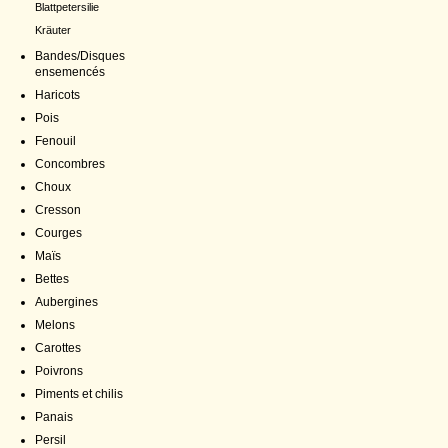
Blattpetersilie
Kräuter
Bandes/Disques
ensemencés
Haricots
Pois
Fenouil
Concombres
Choux
Cresson
Courges
Maïs
Bettes
Aubergines
Melons
Carottes
Poivrons
Piments et chilis
Panais
Persil