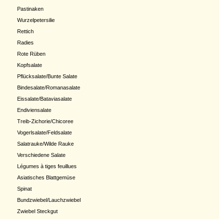
Pastinaken
Wurzelpetersilie
Rettich
Radies
Rote Rüben
Kopfsalate
Pflücksalate/Bunte Salate
Bindesalate/Romanasalate
Eissalate/Bataviasalate
Endiviensalate
Treib-Zichorie/Chicoree
Vogerlsalate/Feldsalate
Salatrauke/Wilde Rauke
Verschiedene Salate
Légumes à tiges feuillues
Asiatisches Blattgemüse
Spinat
Bundzwiebel/Lauchzwiebel
Zwiebel Steckgut