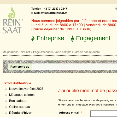
Telefon +43 (0) 2987 / 2347
M
E-Mail office(at)reinsaat.at
Nous sommes joignables par téléphone et notre bout
Lundi à jeudi, de 8h00 à 17h00 | Vendredi, de 8h0
(Pause déjeuner de 13h00 à 13h30)
Entreprise
Engagement
Ma position:
ReinSaat
>
Page d'accueil
>
Votre compte
>
Mot de passe oublié
Recherche de
Produits/Boutique
Nouvelles variétés 2026
J'ai oublié mon mot de pass
Mélanges colorés
Si vous avez oublié votre mot de passe, entre
Bon cadeau
enverrons un message avec votre nouveau m
Coffret cadeau
Adresse e-mail
:
*
Récolte d’hiver