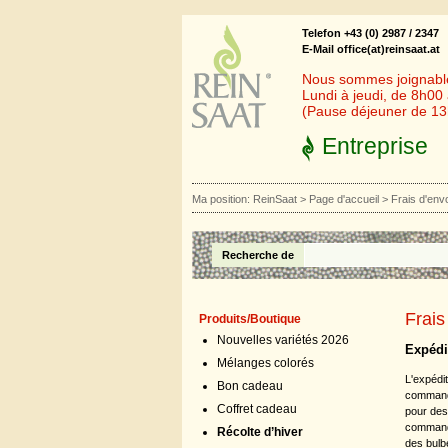
Telefon +43 (0) 2987 / 2347
E-Mail office(at)reinsaat.at
Nous sommes joignables
Lundi à jeudi, de 8h00
(Pause déjeuner de 1
Entreprise
Ma position:
ReinSaat
>
Page d'accueil
>
Frais d'env
Recherche de
Frais
Produits/Boutique
Nouvelles variétés 2026
Expédi
Mélanges colorés
L'expédit
Bon cadeau
commande 
Coffret cadeau
pour des
commande
Récolte d’hiver
des bulb