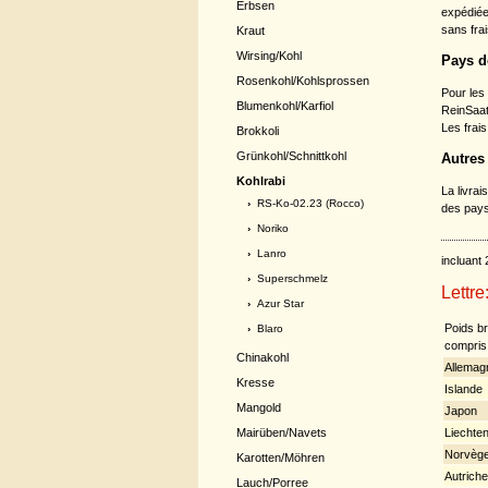
Erbsen
expédiée
sans frai
Kraut
Wirsing/Kohl
Pays d
Rosenkohl/Kohlsprossen
Pour les
Blumenkohl/Karfiol
ReinSaat 
Les frais
Brokkoli
Grünkohl/Schnittkohl
Autres 
Kohlrabi
La livra
›
RS-Ko-02.23 (Rocco)
des pays
›
Noriko
›
Lanro
incluant
›
Superschmelz
Lettre
›
Azur Star
Poids br
›
Blaro
compris 
Chinakohl
Allemag
Kresse
Islande
Mangold
Japon
Liechten
Mairüben/Navets
Norvèg
Karotten/Möhren
Autriche
Lauch/Porree