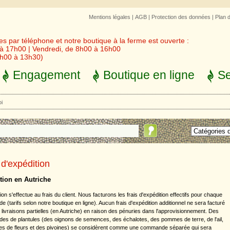
Mentions légales
|
AGB
|
Protection des données
|
Plan 
 par téléphone et notre boutique à la ferme est ouverte :
 à 17h00 | Vendredi, de 8h00 à 16h00
3h00 à 13h30)
Engagement
Boutique en ligne
Se
oi
 d'expédition
tion en Autriche
ion s'effectue au frais du client. Nous facturons les frais d'expédition effectifs pour chaque
(tarifs selon notre boutique en ligne). Aucun frais d'expédition additionnel ne sera facturé
 livraisons partielles (en Autriche) en raison des pénuries dans l'approvisionnement. Des
s de plantules (des oignons de semences, des échalotes, des pommes de terre, de l'ail,
es de fleurs et des pivoines) se considèrent comme une commande séparée qui sera