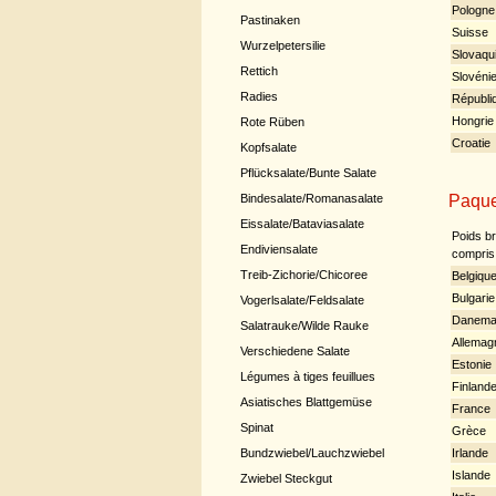
Pologne
Pastinaken
Suisse
Wurzelpetersilie
Slovaqu
Rettich
Slovéni
Radies
Républi
Hongrie
Rote Rüben
Croatie
Kopfsalate
Pflücksalate/Bunte Salate
Paque
Bindesalate/Romanasalate
Eissalate/Bataviasalate
Poids br
Endiviensalate
compris 
Treib-Zichorie/Chicoree
Belgiqu
Bulgarie
Vogerlsalate/Feldsalate
Danema
Salatrauke/Wilde Rauke
Allemag
Verschiedene Salate
Estonie
Légumes à tiges feuillues
Finland
Asiatisches Blattgemüse
France
Spinat
Grèce
Irlande
Bundzwiebel/Lauchzwiebel
Islande
Zwiebel Steckgut