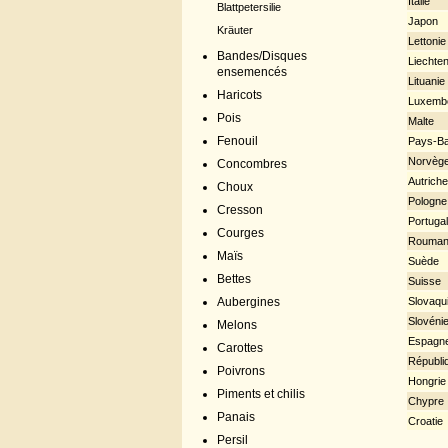
Italie
Blattpetersilie
Japon
Kräuter
Lettonie
Bandes/Disques
Liechten
ensemencés
Lituanie
Haricots
Luxemb
Pois
Malte
Fenouil
Pays-B
Norvèg
Concombres
Autriche
Choux
Pologne
Cresson
Portugal
Courges
Rouman
Maïs
Suède
Bettes
Suisse
Slovaqu
Aubergines
Slovéni
Melons
Espagn
Carottes
Républi
Poivrons
Hongrie
Piments et chilis
Chypre
Panais
Croatie
Persil