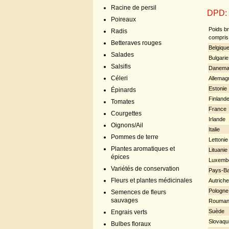
Racine de persil
DPD:
Poireaux
Poids br
Radis
compris 
Betteraves rouges
Belgiqu
Salades
Bulgarie
Salsifis
Danema
Céleri
Allemag
Estonie
Épinards
Finland
Tomates
France
Courgettes
Irlande
Oignons/Ail
Italie
Pommes de terre
Lettonie
Plantes aromatiques et
Lituanie
épices
Luxemb
Variétés de conservation
Pays-B
Fleurs et plantes médicinales
Autriche
Pologne
Semences de fleurs
sauvages
Rouman
Suède
Engrais verts
Slovaqu
Bulbes floraux