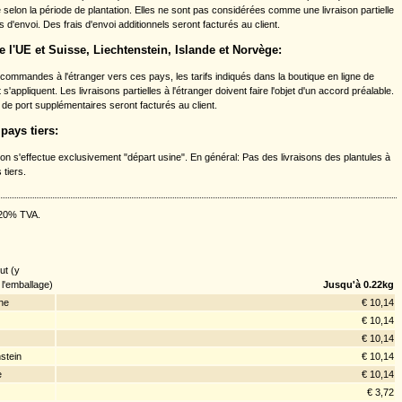
 selon la période de plantation. Elles ne sont pas considérées comme une livraison partielle
s d'envoi. Des frais d'envoi additionnels seront facturés au client.
e l'UE et Suisse, Liechtenstein, Islande et Norvège:
 commandes à l'étranger vers ces pays, les tarifs indiqués dans la boutique en ligne de
s'appliquent. Les livraisons partielles à l'étranger doivent faire l'objet d'un accord préalable.
 de port supplémentaires seront facturés au client.
pays tiers:
ison s'effectue exclusivement "départ usine". En général: Pas des livraisons des plantules à
 tiers.
 20% TVA.
:
ut (y
l'emballage)
Jusqu'à 0.22kg
ne
€ 10,14
€ 10,14
€ 10,14
stein
€ 10,14
e
€ 10,14
€ 3,72