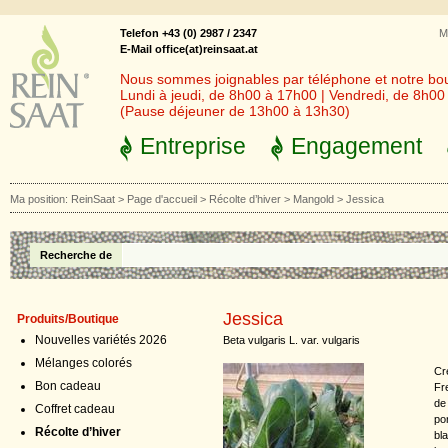
Telefon +43 (0) 2987 / 2347
M
E-Mail office(at)reinsaat.at
Nous sommes joignables par téléphone et notre bout
Lundi à jeudi, de 8h00 à 17h00 | Vendredi, de 8h0
(Pause déjeuner de 13h00 à 13h30)
Entreprise
Engagement
Ma position:
ReinSaat
>
Page d'accueil
>
Récolte d’hiver
>
Mangold
>
Jessica
Recherche de
Jessica
Produits/Boutique
Nouvelles variétés 2026
Beta vulgaris L. var. vulgaris
Mélanges colorés
Cr
Bon cadeau
Fre
de
Coffret cadeau
por
Récolte d’hiver
bl