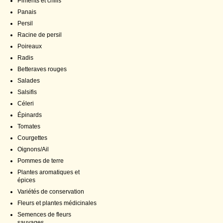
Piments et chilis
Panais
Persil
Racine de persil
Poireaux
Radis
Betteraves rouges
Salades
Salsifis
Céleri
Épinards
Tomates
Courgettes
Oignons/Ail
Pommes de terre
Plantes aromatiques et
épices
Variétés de conservation
Fleurs et plantes médicinales
Semences de fleurs
sauvages