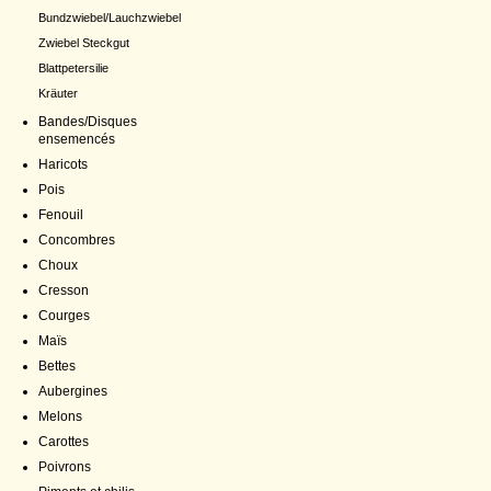
Bundzwiebel/Lauchzwiebel
Zwiebel Steckgut
Blattpetersilie
Kräuter
Bandes/Disques
ensemencés
Haricots
Pois
Fenouil
Concombres
Choux
Cresson
Courges
Maïs
Bettes
Aubergines
Melons
Carottes
Poivrons