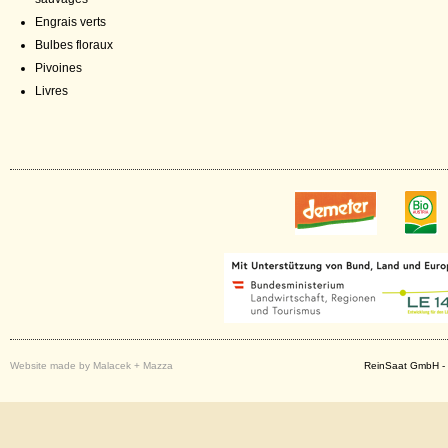
Engrais verts
Bulbes floraux
Pivoines
Livres
Website made by Malacek + Mazza
ReinSaat GmbH - 