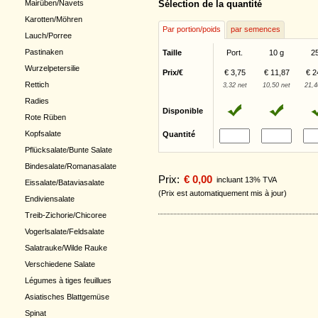
Sélection de la quantité
Mairüben/Navets
Karotten/Möhren
Par portion/poids
par semences
Lauch/Porree
Pastinaken
Taille
Port.
10 g
2
Wurzelpetersilie
Prix/€
€ 3,75
€ 11,87
€ 2
Rettich
3,32 net
10,50 net
21,4
Radies
Disponible
Rote Rüben
Kopfsalate
Quantité
Pflücksalate/Bunte Salate
Bindesalate/Romanasalate
Prix:
€ 0,00
incluant 13% TVA
Eissalate/Bataviasalate
(Prix est automatiquement mis à jour)
Endiviensalate
Treib-Zichorie/Chicoree
Vogerlsalate/Feldsalate
Salatrauke/Wilde Rauke
Verschiedene Salate
Légumes à tiges feuillues
Asiatisches Blattgemüse
Spinat