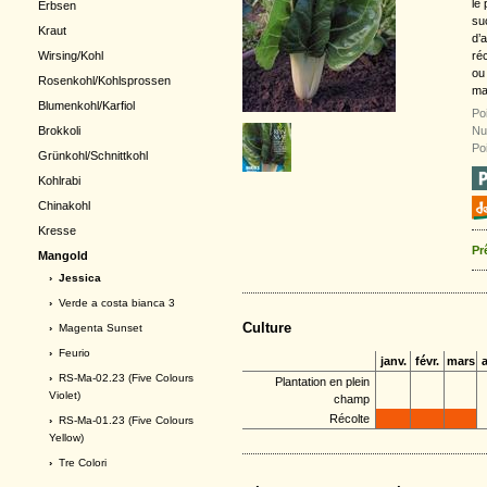
le
Erbsen
suc
Kraut
d’
Wirsing/Kohl
réc
ou
Rosenkohl/Kohlsprossen
mat
Blumenkohl/Karfiol
Po
Brokkoli
Nu
Poi
Grünkohl/Schnittkohl
Kohlrabi
Chinakohl
Kresse
Pr
Mangold
› Jessica
›
Verde a costa bianca 3
Culture
›
Magenta Sunset
›
Feurio
janv.
févr.
mars
a
›
RS-Ma-02.23 (Five Colours
Plantation en plein
Violet)
champ
Récolte
›
RS-Ma-01.23 (Five Colours
Yellow)
›
Tre Colori