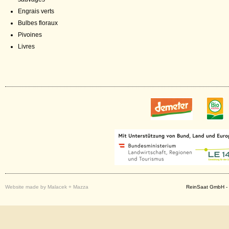
Engrais verts
Bulbes floraux
Pivoines
Livres
Website made by Malacek + Mazza
ReinSaat GmbH - 