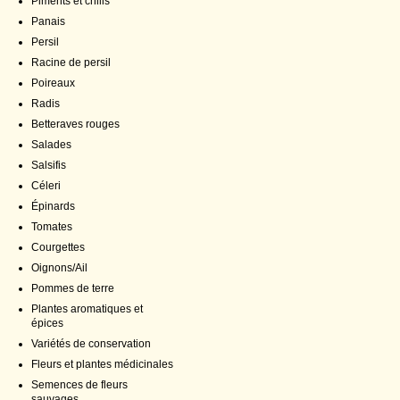
Piments et chilis
Panais
Persil
Racine de persil
Poireaux
Radis
Betteraves rouges
Salades
Salsifis
Céleri
Épinards
Tomates
Courgettes
Oignons/Ail
Pommes de terre
Plantes aromatiques et
épices
Variétés de conservation
Fleurs et plantes médicinales
Semences de fleurs
sauvages