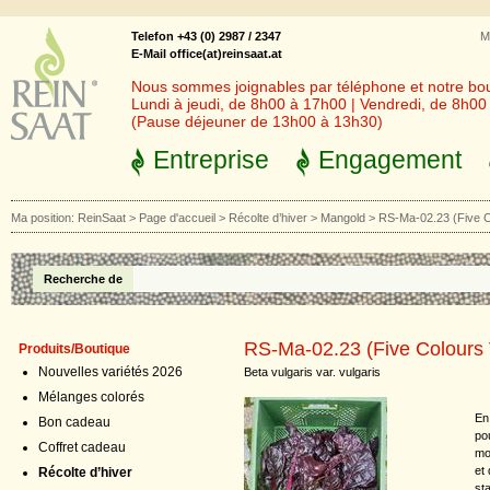
Telefon +43 (0) 2987 / 2347
M
E-Mail office(at)reinsaat.at
Nous sommes joignables par téléphone et notre bout
Lundi à jeudi, de 8h00 à 17h00 | Vendredi, de 8h0
(Pause déjeuner de 13h00 à 13h30)
Entreprise
Engagement
Ma position:
ReinSaat
>
Page d'accueil
>
Récolte d’hiver
>
Mangold
>
RS-Ma-02.23 (Five Co
Recherche de
RS-Ma-02.23 (Five Colours V
Produits/Boutique
Nouvelles variétés 2026
Beta vulgaris var. vulgaris
Mélanges colorés
En
Bon cadeau
po
Coffret cadeau
mo
et
Récolte d’hiver
st