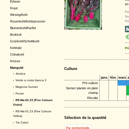
Erbsen
en 
Kraut
Po
Wirsing/Kohl
Nu
Poi
Rosenkohl/Kohlsprossen
Blumenkohl/Karfiol
Brokkoli
Grünkohl/Schnittkohl
Kohlrabi
Pr
Chinakohl
Kresse
Mangold
Culture
›
Jessica
janv.
févr.
mars
a
›
Verde a costa bianca 3
Pré-culture
›
Magenta Sunset
Semer/ planter en plein
champ
›
Feurio
Récolte
› RS-Ma-02.23 (Five Colours
Violet)
›
RS-Ma-01.23 (Five Colours
Yellow)
Sélection de la quantité
›
Tre Colori
Par portion/poids