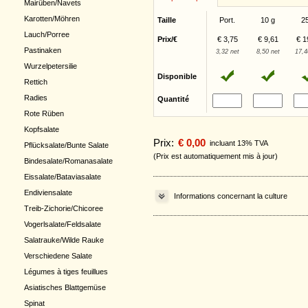
Mairüben/Navets
Karotten/Möhren
Taille
Port.
10 g
2
Lauch/Porree
Prix/€
€ 3,75
€ 9,61
€ 1
Pastinaken
3,32 net
8,50 net
17,4
Wurzelpetersilie
Disponible
Rettich
Radies
Quantité
Rote Rüben
Kopfsalate
Prix:
€ 0,00
incluant 13% TVA
Pflücksalate/Bunte Salate
(Prix est automatiquement mis à jour)
Bindesalate/Romanasalate
Eissalate/Bataviasalate
Endiviensalate
Informations concernant la culture
Treib-Zichorie/Chicoree
Vogerlsalate/Feldsalate
Salatrauke/Wilde Rauke
Verschiedene Salate
Légumes à tiges feuillues
Asiatisches Blattgemüse
Spinat