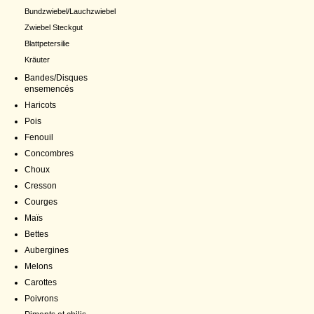
Bundzwiebel/Lauchzwiebel
Zwiebel Steckgut
Blattpetersilie
Kräuter
Bandes/Disques
ensemencés
Haricots
Pois
Fenouil
Concombres
Choux
Cresson
Courges
Maïs
Bettes
Aubergines
Melons
Carottes
Poivrons