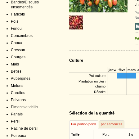
Bandes/Disques
ch
ensemencés
Poi
Haricots
Nu
Pois
Fenouil
Concombres
Pr
Choux
Cresson
Courges
Culture
Maïs
janv.
févr.
mars
a
Bettes
Pré-culture
Aubergines
Plantation en plein
Melons
champ
Récolte
Carottes
Poivrons
Piments et chilis
Sélection de la quantité
Panais
Persil
Par portion/poids
par semences
Racine de persil
Taille
Port.
1 g
Poireaux