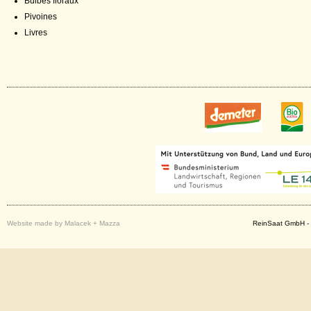
Bulbes floraux
Pivoines
Livres
Website made by Malacek + Mazza
ReinSaat GmbH - 