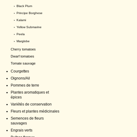
›
Black Plum
›
Principe Borghese
›
Kalami
›
Yellow Submarine
›
Peela
›
Marglobe
Cherry tomatoes
Dwarf tomatoes
Tomate sauvage
Courgettes
Oignons/Ail
Pommes de terre
Plantes aromatiques et
épices
Variétés de conservation
Fleurs et plantes médicinales
Semences de fleurs
sauvages
Engrais verts