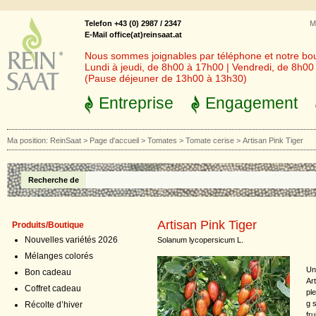
Telefon +43 (0) 2987 / 2347
M
E-Mail office(at)reinsaat.at
Nous sommes joignables par téléphone et notre bout
Lundi à jeudi, de 8h00 à 17h00 | Vendredi, de 8h0
(Pause déjeuner de 13h00 à 13h30)
Entreprise
Engagement
Ma position:
ReinSaat
>
Page d'accueil
>
Tomates
>
Tomate cerise
>
Artisan Pink Tiger
Recherche de
Artisan Pink Tiger
Produits/Boutique
Nouvelles variétés 2026
Solanum lycopersicum L.
Mélanges colorés
Un
Bon cadeau
Ar
Coffret cadeau
ple
g 
Récolte d’hiver
fru