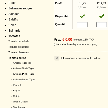
Radis
Prix/€
€ 3,75
€ 14,69
3,32 net
13,00 net
Betteraves rouges
Salades
Disponible
Salsifis
Quantité
Céleri
Épinards
Tomates
Prix:
€ 0,00
incluant 13% TVA
Tomate de salade
(Prix est automatiquement mis à jour)
Tomate de sauce
Tomate charnues
Tomate cerise
Informations concernant la culture
›
Artisan Tiger Mix
›
Artisan Blush Tiger
› Artisan Pink Tiger
›
Artisan Green Tiger
›
Pantelli
›
Bagni
›
Ruthje
›
Green Grape
›
Sambucca