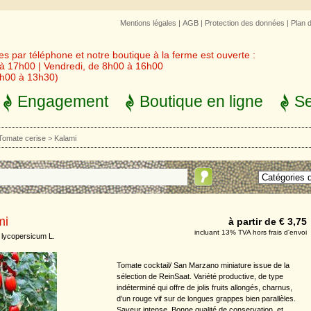
Mentions légales
|
AGB
|
Protection des données
|
Plan 
 par téléphone et notre boutique à la ferme est ouverte :
 à 17h00 | Vendredi, de 8h00 à 16h00
3h00 à 13h30)
Engagement
Boutique en ligne
Se
Tomate cerise
>
Kalami
mi
à partir de € 3,75
incluant 13% TVA hors frais d'envoi
lycopersicum L.
Tomate cocktail/ San Marzano miniature issue de la
sélection de ReinSaat. Variété productive, de type
indéterminé qui offre de jolis fruits allongés, charnus,
d’un rouge vif sur de longues grappes bien parallèles.
Saveur intense. Bonne qualité de conservation, et