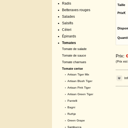
Radis
Taille
Betteraves rouges
Prix/€
Salades
Salsifis
Dispon
Céleri
Épinards
Quanti
Tomates
Tomate de salade
Prix:
€
Tomate de sauce
(Prix es
Tomate charnues
Tomate cerise
›
Artisan Tiger Mix
In
›
Artisan Blush Tiger
›
Artisan Pink Tiger
›
Artisan Green Tiger
›
Pantelli
›
Bagni
›
Ruthje
›
Green Grape
›
Sambucca