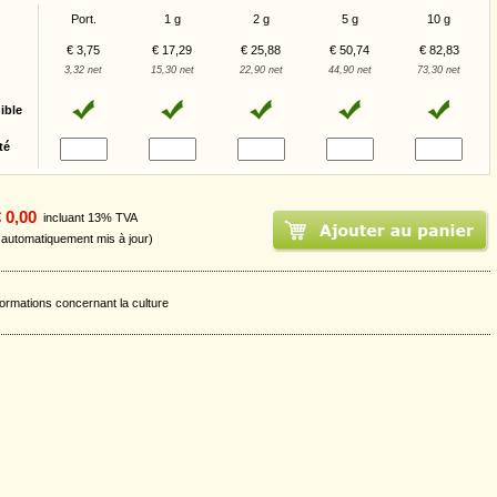
Port.
1 g
2 g
5 g
10 g
€ 3,75
€ 17,29
€ 25,88
€ 50,74
€ 82,83
3,32 net
15,30 net
22,90 net
44,90 net
73,30 net
ible
té
 0,00
incluant 13% TVA
t automatiquement mis à jour)
formations concernant la culture