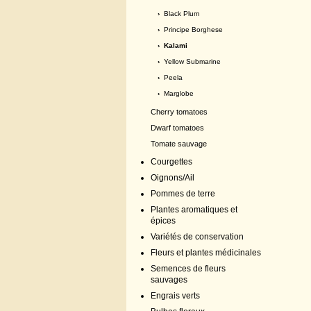
›
Black Plum
›
Principe Borghese
› Kalami
›
Yellow Submarine
›
Peela
›
Marglobe
Cherry tomatoes
Dwarf tomatoes
Tomate sauvage
Courgettes
Oignons/Ail
Pommes de terre
Plantes aromatiques et
épices
Variétés de conservation
Fleurs et plantes médicinales
Semences de fleurs
sauvages
Engrais verts