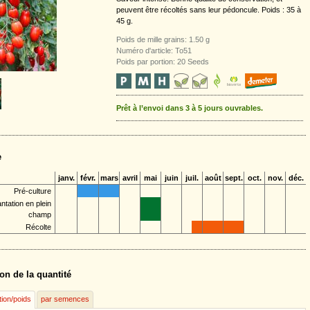
peuvent être récoltés sans leur pédoncule. Poids : 35 à
45 g.
Poids de mille grains: 1.50 g
Numéro d'article: To51
Poids par portion: 20 Seeds
Prêt à l’envoi dans 3 à 5 jours ouvrables.
e
janv.
févr.
mars
avril
mai
juin
juil.
août
sept.
oct.
nov.
déc.
Pré-culture
antation en plein
champ
Récolte
on de la quantité
tion/poids
par semences