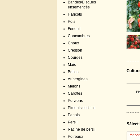
Bandes/Disques
ensemencés
Haricots
Pois
Fenouil
Concombres
Choux
Cresson
Courges
Maïs
Cultur
Bettes
Aubergines
Melons
Pl
Carottes
Poivrons
Piments et chilis
Panais
Persil
Sélecti
Racine de persil
Par por
Poireaux