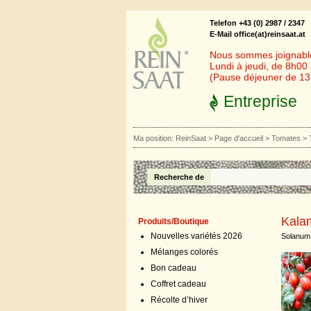
Telefon +43 (0) 2987 / 2347
E-Mail office(at)reinsaat.at
Nous sommes joignables
Lundi à jeudi, de 8h00
(Pause déjeuner de 1
Entreprise
Ma position:
ReinSaat
>
Page d'accueil
>
Tomates
>
Recherche de
Kala
Produits/Boutique
Nouvelles variétés 2026
Solanum 
Mélanges colorés
Bon cadeau
Coffret cadeau
Récolte d’hiver