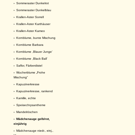
›
Sommeraster Dunkelrot
›
Sommeraster Dunkelblau
›
Krallen-Aster Sorrell
›
Krallen-Aster Karthäuser
›
Krallen-Aster Kameo
›
Kornblume, bunte Mischung
›
Kornblume Barbara
›
Kornblume ,Blauer Junge’
›
Kornblume ,Black Ball’
›
Saflor, Färberdistel
›
Wucherblume „Frohe
Mischung“
›
Kapuzinerkresse
›
Kapuzinerkresse, rankend
›
Kamille, echte
›
Speisechrysantheme
›
Mandelröschen
› Mädchenauge gelb/rot,
einjährig
›
Mädchenauge niedr., einj.,