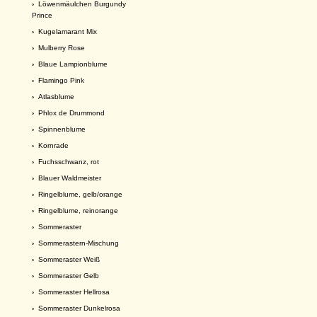
›
Löwenmäulchen Burgundy
Prince
›
Kugelamarant Mix
›
Mulberry Rose
›
Blaue Lampionblume
›
Flamingo Pink
›
Atlasblume
›
Phlox de Drummond
›
Spinnenblume
›
Kornrade
›
Fuchsschwanz, rot
›
Blauer Waldmeister
›
Ringelblume, gelb/orange
›
Ringelblume, reinorange
›
Sommeraster
›
Sommerastern-Mischung
›
Sommeraster Weiß
›
Sommeraster Gelb
›
Sommeraster Hellrosa
›
Sommeraster Dunkelrosa