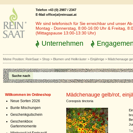
Telefon +43 (0) 2987 / 2347
E-Mail office(at)reinsaat.at
Wir sind telefonisch für Sie erreichbar und unser Ab
Montag - Donnerstag, 8:00-16:00 Uhr & Freitag, 8:
(Mittagspause 13:00-13:30 Uhr)
Unternehmen
Engagemen
Meine Position:
ReinSaat
>
Shop
>
Blumen und Heilkräuter
>
Einjährige
>
Mädchenauge gelb/
Suche nach
Mädchenauge gelb/rot, einjä
Willkommen im Onlineshop
Neue Sorten 2026
Coreopsis tinctoria
Bunte Mischungen
Ein
Geschenkgutschein
br
Be
Geschenkbox
Ju
Gartenmomente
Ta