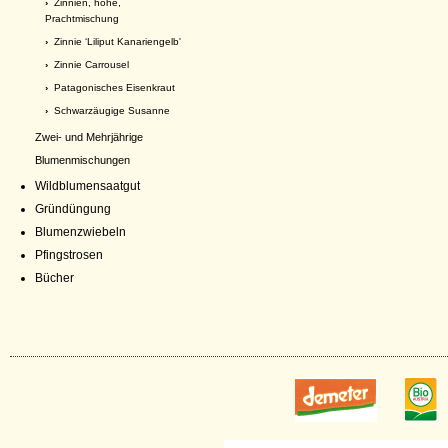
›
Zinnien, hohe,
Prachtmischung
›
Zinnie ‘Liliput Kanariengelb'
›
Zinnie Carrousel
›
Patagonisches Eisenkraut
›
Schwarzäugige Susanne
Zwei- und Mehrjährige
Blumenmischungen
Wildblumensaatgut
Gründüngung
Blumenzwiebeln
Pfingstrosen
Bücher