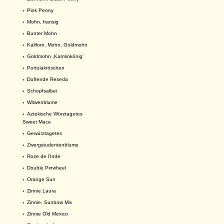
›
Pink Peony
›
Mohn, fransig
›
Bunter Mohn
›
Kaliforn. Mohn, Goldmohn
›
Goldmohn ,Karminkönig’
›
Portulakröschen
›
Duftende Reseda
›
Schopfsalbei
›
Witwenblume
›
Aztekische Würztagetes
Sweet Mace
›
Gewürztagetes
›
Zwergstudentenblume
›
Rose de l’Inde
›
Double Pinwheel
›
Orange Sun
›
Zinnie Laura
›
Zinnie, Sunbow Mix
›
Zinnie Old Mexico