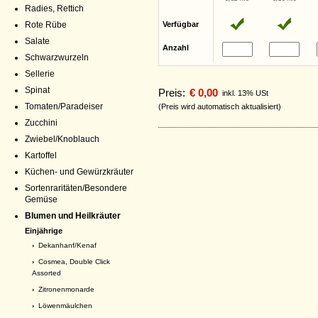
Radies, Rettich
Rote Rübe
Verfügbar
Salate
Anzahl
Schwarzwurzeln
Sellerie
Spinat
Preis:
€ 0,00
inkl. 13% USt
Tomaten/Paradeiser
(Preis wird automatisch aktualisiert)
Zucchini
Zwiebel/Knoblauch
Kartoffel
Küchen- und Gewürzkräuter
Sortenraritäten/Besondere
Gemüse
Blumen und Heilkräuter
Einjährige
›
Dekanhanf/Kenaf
›
Cosmea, Double Click
Assorted
›
Zitronenmonarde
›
Löwenmäulchen