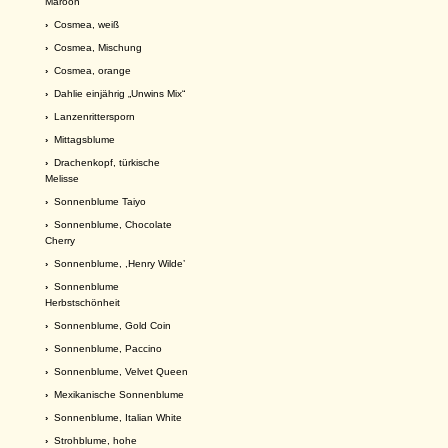
Maroon
›
Cosmea, weiß
›
Cosmea, Mischung
›
Cosmea, orange
›
Dahlie einjährig „Unwins Mix“
›
Lanzenrittersporn
›
Mittagsblume
›
Drachenkopf, türkische
Melisse
›
Sonnenblume Taiyo
›
Sonnenblume, Chocolate
Cherry
›
Sonnenblume, ,Henry Wilde’
›
Sonnenblume
Herbstschönheit
›
Sonnenblume, Gold Coin
›
Sonnenblume, Paccino
›
Sonnenblume, Velvet Queen
›
Mexikanische Sonnenblume
›
Sonnenblume, Italian White
›
Strohblume, hohe