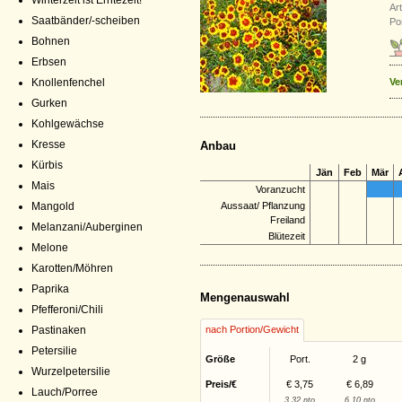
Winterzeit ist Erntezeit!
Ar
Saatbänder/-scheiben
Por
Bohnen
Erbsen
Ve
Knollenfenchel
Gurken
Kohlgewächse
Kresse
Anbau
Kürbis
Jän
Feb
Mär
Mais
Voranzucht
Mangold
Aussaat/ Pflanzung
Freiland
Melanzani/Auberginen
Blütezeit
Melone
Karotten/Möhren
Paprika
Mengenauswahl
Pfefferoni/Chili
Pastinaken
nach Portion/Gewicht
Petersilie
Größe
Port.
2 g
Wurzelpetersilie
Preis/€
€ 3,75
€ 6,89
Lauch/Porree
3,32 nto
6,10 nto