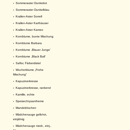
›
Sommeraster Dunkelrot
›
Sommeraster Dunkelblau
›
Krallen-Aster Sorrell
›
Krallen-Aster Karthäuser
›
Krallen-Aster Kameo
›
Kornblume, bunte Mischung
›
Kornblume Barbara
›
Kornblume ,Blauer Junge’
›
Kornblume ,Black Ball’
›
Saflor, Färberdistel
›
Wucherblume „Frohe
Mischung“
›
Kapuzinerkresse
›
Kapuzinerkresse, rankend
›
Kamille, echte
›
Speisechrysantheme
›
Mandelröschen
›
Mädchenauge gelb/rot,
einjährig
›
Mädchenauge niedr., einj.,