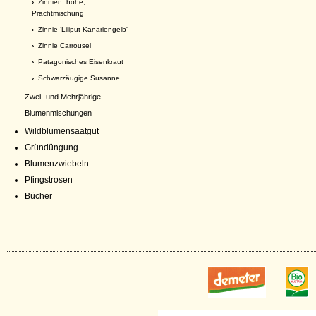
›
Zinnien, hohe,
Prachtmischung
›
Zinnie ‘Liliput Kanariengelb'
›
Zinnie Carrousel
›
Patagonisches Eisenkraut
›
Schwarzäugige Susanne
Zwei- und Mehrjährige
Blumenmischungen
Wildblumensaatgut
Gründüngung
Blumenzwiebeln
Pfingstrosen
Bücher