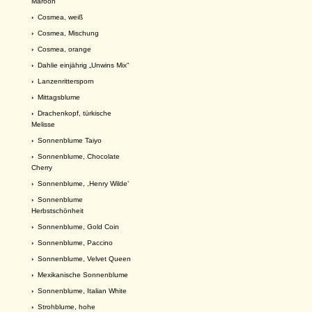
Maroon
›
Cosmea, weiß
›
Cosmea, Mischung
›
Cosmea, orange
›
Dahlie einjährig „Unwins Mix“
›
Lanzenrittersporn
›
Mittagsblume
›
Drachenkopf, türkische
Melisse
›
Sonnenblume Taiyo
›
Sonnenblume, Chocolate
Cherry
›
Sonnenblume, ,Henry Wilde’
›
Sonnenblume
Herbstschönheit
›
Sonnenblume, Gold Coin
›
Sonnenblume, Paccino
›
Sonnenblume, Velvet Queen
›
Mexikanische Sonnenblume
›
Sonnenblume, Italian White
›
Strohblume, hohe