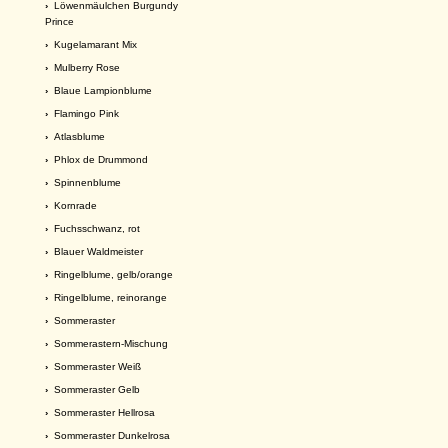
›
Löwenmäulchen Burgundy
Prince
›
Kugelamarant Mix
›
Mulberry Rose
›
Blaue Lampionblume
›
Flamingo Pink
›
Atlasblume
›
Phlox de Drummond
›
Spinnenblume
›
Kornrade
›
Fuchsschwanz, rot
›
Blauer Waldmeister
›
Ringelblume, gelb/orange
›
Ringelblume, reinorange
›
Sommeraster
›
Sommerastern-Mischung
›
Sommeraster Weiß
›
Sommeraster Gelb
›
Sommeraster Hellrosa
›
Sommeraster Dunkelrosa