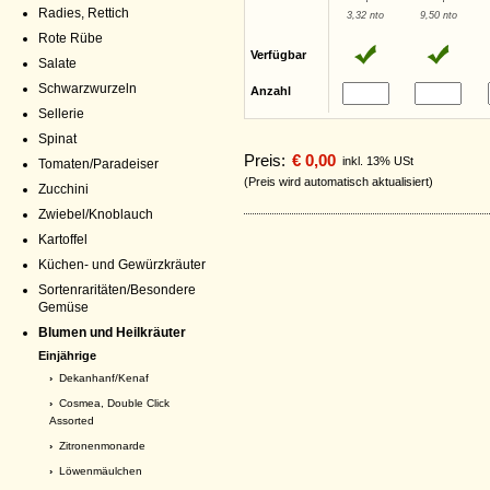
Radies, Rettich
3,32 nto
9,50 nto
Rote Rübe
Verfügbar
Salate
Schwarzwurzeln
Anzahl
Sellerie
Spinat
Preis:
€ 0,00
inkl. 13% USt
Tomaten/Paradeiser
(Preis wird automatisch aktualisiert)
Zucchini
Zwiebel/Knoblauch
Kartoffel
Küchen- und Gewürzkräuter
Sortenraritäten/Besondere
Gemüse
Blumen und Heilkräuter
Einjährige
›
Dekanhanf/Kenaf
›
Cosmea, Double Click
Assorted
›
Zitronenmonarde
›
Löwenmäulchen