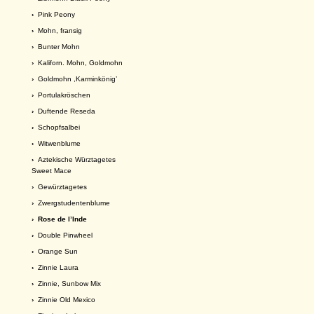
›
Pink Peony
›
Mohn, fransig
›
Bunter Mohn
›
Kaliforn. Mohn, Goldmohn
›
Goldmohn ,Karminkönig’
›
Portulakröschen
›
Duftende Reseda
›
Schopfsalbei
›
Witwenblume
›
Aztekische Würztagetes
Sweet Mace
›
Gewürztagetes
›
Zwergstudentenblume
› Rose de l’Inde
›
Double Pinwheel
›
Orange Sun
›
Zinnie Laura
›
Zinnie, Sunbow Mix
›
Zinnie Old Mexico