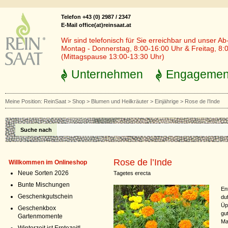
Telefon +43 (0) 2987 / 2347
E-Mail office(at)reinsaat.at
Wir sind telefonisch für Sie erreichbar und unser Ab
Montag - Donnerstag, 8:00-16:00 Uhr & Freitag, 8:
(Mittagspause 13:00-13:30 Uhr)
Unternehmen
Engagemen
Meine Position:
ReinSaat
>
Shop
>
Blumen und Heilkräuter
>
Einjährige
>
Rose de l’Inde
Suche nach
Rose de l’Inde
Willkommen im Onlineshop
Neue Sorten 2026
Tagetes erecta
Bunte Mischungen
En
Geschenkgutschein
du
Üp
Geschenkbox
gu
Gartenmomente
Mai