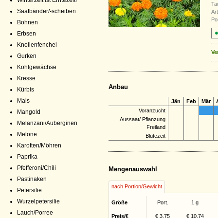
Winterzeit ist Erntezeit!
Ta
Saatbänder/-scheiben
Ar
Por
Bohnen
Erbsen
Knollenfenchel
Ve
Gurken
Kohlgewächse
Kresse
Anbau
Kürbis
Mais
Jän
Feb
Mär
Voranzucht
Mangold
Aussaat/ Pflanzung
Melanzani/Auberginen
Freiland
Melone
Blütezeit
Karotten/Möhren
Paprika
Pfefferoni/Chili
Mengenauswahl
Pastinaken
nach Portion/Gewicht
Petersilie
Wurzelpetersilie
Größe
Port.
1 g
Lauch/Porree
Preis/€
€ 3,75
€ 10,74