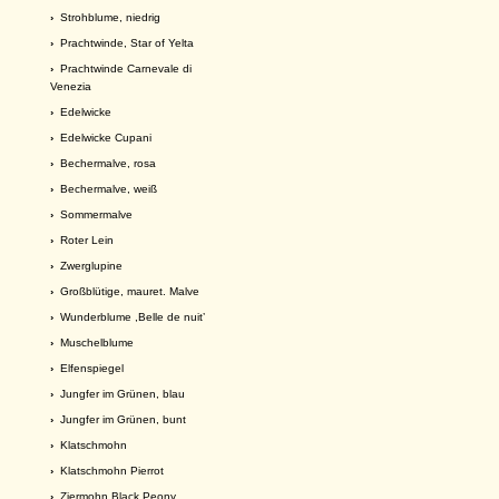
›
Strohblume, niedrig
›
Prachtwinde, Star of Yelta
›
Prachtwinde Carnevale di
Venezia
›
Edelwicke
›
Edelwicke Cupani
›
Bechermalve, rosa
›
Bechermalve, weiß
›
Sommermalve
›
Roter Lein
›
Zwerglupine
›
Großblütige, mauret. Malve
›
Wunderblume ,Belle de nuit’
›
Muschelblume
›
Elfenspiegel
›
Jungfer im Grünen, blau
›
Jungfer im Grünen, bunt
›
Klatschmohn
›
Klatschmohn Pierrot
›
Ziermohn Black Peony