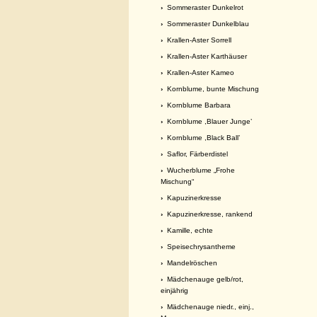
›
Sommeraster Dunkelrot
›
Sommeraster Dunkelblau
›
Krallen-Aster Sorrell
›
Krallen-Aster Karthäuser
›
Krallen-Aster Kameo
›
Kornblume, bunte Mischung
›
Kornblume Barbara
›
Kornblume ,Blauer Junge’
›
Kornblume ,Black Ball’
›
Saflor, Färberdistel
›
Wucherblume „Frohe
Mischung“
›
Kapuzinerkresse
›
Kapuzinerkresse, rankend
›
Kamille, echte
›
Speisechrysantheme
›
Mandelröschen
›
Mädchenauge gelb/rot,
einjährig
›
Mädchenauge niedr., einj.,