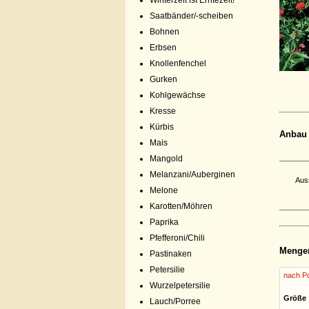
Winterzeit ist Erntezeit!
Saatbänder/-scheiben
Bohnen
Erbsen
Knollenfenchel
Gurken
Kohlgewächse
Kresse
Kürbis
Anbau
Mais
Mangold
Melanzani/Auberginen
Aus
Melone
Karotten/Möhren
Paprika
Pfefferoni/Chili
Menge
Pastinaken
Petersilie
nach Po
Wurzelpetersilie
Größe
Lauch/Porree