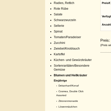
Radies, Rettich
Preis/€
Rote Rübe
Salate
Verfüg
Schwarzwurzeln
Anzahl
Sellerie
Spinat
Tomaten/Paradeiser
Preis:
Zucchini
(Preis wi
Zwiebel/Knoblauch
Kartoffel
Küchen- und Gewürzkräuter
Sortenraritäten/Besondere
Gemüse
Blumen und Heilkräuter
Einjährige
›
Dekanhanf/Kenaf
›
Cosmea, Double Click
Assorted
›
Zitronenmonarde
›
Löwenmäulchen