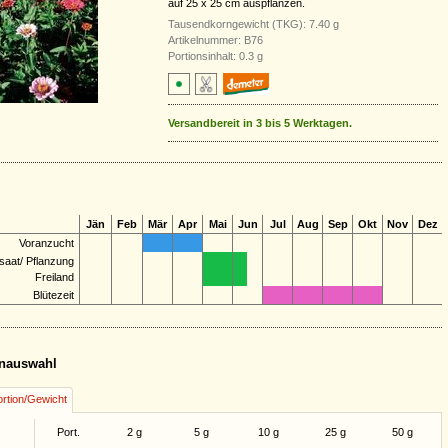
auf 25 x 25 cm auspflanzen.
Tausendkorngewicht (TKG): 7.40 g
Artikelnummer: B76
Portionsinhalt: 0.3 g
Versandbereit in 3 bis 5 Werktagen.
Jän
Feb
Mär
Apr
Mai
Jun
Jul
Aug
Sep
Okt
Nov
Dez
Voranzucht
saat/ Pflanzung
Freiland
Blütezeit
nauswahl
rtion/Gewicht
Port.
2 g
5 g
10 g
25 g
50 g