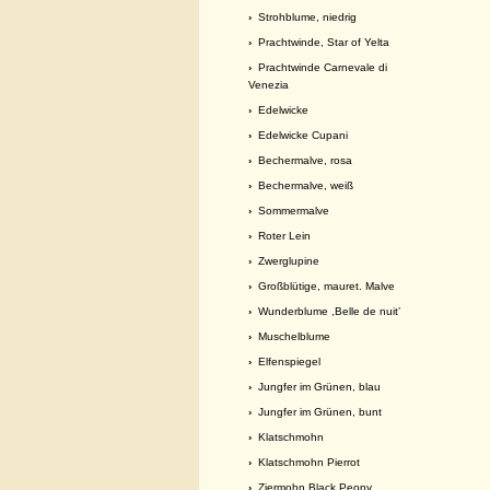
›
Strohblume, niedrig
›
Prachtwinde, Star of Yelta
›
Prachtwinde Carnevale di
Venezia
›
Edelwicke
›
Edelwicke Cupani
›
Bechermalve, rosa
›
Bechermalve, weiß
›
Sommermalve
›
Roter Lein
›
Zwerglupine
›
Großblütige, mauret. Malve
›
Wunderblume ,Belle de nuit’
›
Muschelblume
›
Elfenspiegel
›
Jungfer im Grünen, blau
›
Jungfer im Grünen, bunt
›
Klatschmohn
›
Klatschmohn Pierrot
›
Ziermohn Black Peony