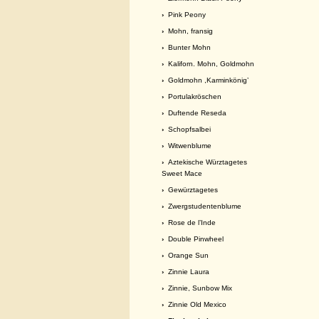
›
Pink Peony
›
Mohn, fransig
›
Bunter Mohn
›
Kaliforn. Mohn, Goldmohn
›
Goldmohn ,Karminkönig’
›
Portulakröschen
›
Duftende Reseda
›
Schopfsalbei
›
Witwenblume
›
Aztekische Würztagetes
Sweet Mace
›
Gewürztagetes
›
Zwergstudentenblume
›
Rose de l’Inde
›
Double Pinwheel
›
Orange Sun
›
Zinnie Laura
›
Zinnie, Sunbow Mix
›
Zinnie Old Mexico