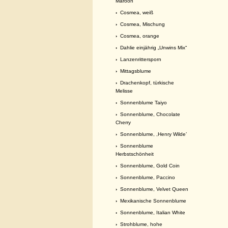
Maroon
›
Cosmea, weiß
›
Cosmea, Mischung
›
Cosmea, orange
›
Dahlie einjährig „Unwins Mix“
›
Lanzenrittersporn
›
Mittagsblume
›
Drachenkopf, türkische
Melisse
›
Sonnenblume Taiyo
›
Sonnenblume, Chocolate
Cherry
›
Sonnenblume, ,Henry Wilde’
›
Sonnenblume
Herbstschönheit
›
Sonnenblume, Gold Coin
›
Sonnenblume, Paccino
›
Sonnenblume, Velvet Queen
›
Mexikanische Sonnenblume
›
Sonnenblume, Italian White
›
Strohblume, hohe