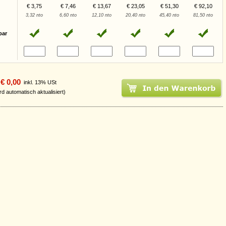
€ 3,75
€ 7,46
€ 13,67
€ 23,05
€ 51,30
€ 92,10
3,32 nto
6,60 nto
12,10 nto
20,40 nto
45,40 nto
81,50 nto
bar
€ 0,00
inkl. 13% USt
rd automatisch aktualisiert)