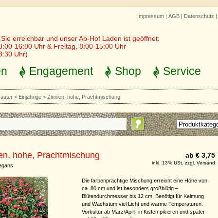
Impressum
|
AGB
|
Datenschutz
r Sie erreichbar und unser Ab-Hof Laden ist geöffnet:
8:00-16:00 Uhr & Freitag, 8:00-15:00 Uhr
3:30 Uhr)
en
Engagement
Shop
Service
räuter
>
Einjährige
>
Zinnien, hohe, Prachtmischung
en, hohe, Prachtmischung
ab € 3,75
inkl. 13% USt. zzgl. Versand
legans
Die farbenprächtige Mischung erreicht eine Höhe von
ca. 80 cm und ist besonders großblütig –
Blütendurchmesser bis 12 cm. Benötigt für Keimung
und Wachstum viel Licht und warme Temperaturen.
Vorkultur ab März/April, in Kisten pikieren und später