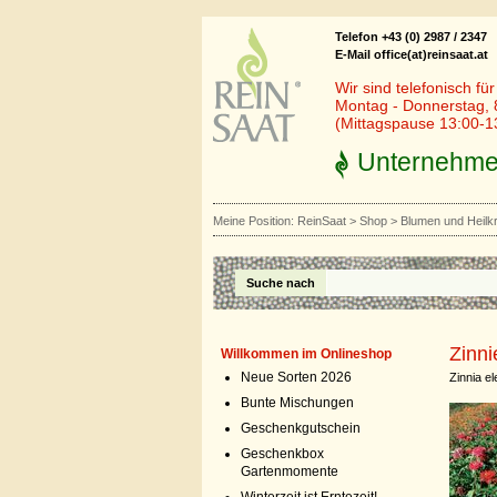
Telefon +43 (0) 2987 / 2347
E-Mail office(at)reinsaat.at
Wir sind telefonisch fü
Montag - Donnerstag, 
(Mittagspause 13:00-1
Unternehm
Meine Position:
ReinSaat
>
Shop
>
Blumen und Heilk
Suche nach
Zinni
Willkommen im Onlineshop
Neue Sorten 2026
Zinnia e
Bunte Mischungen
Geschenkgutschein
Geschenkbox
Gartenmomente