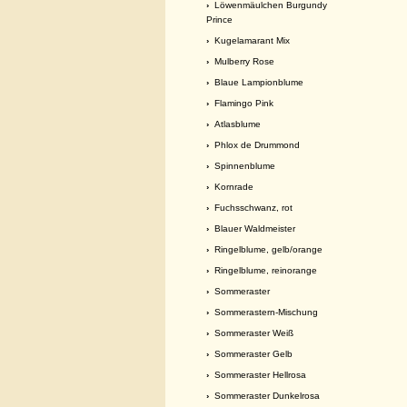
›
Löwenmäulchen Burgundy
Prince
›
Kugelamarant Mix
›
Mulberry Rose
›
Blaue Lampionblume
›
Flamingo Pink
›
Atlasblume
›
Phlox de Drummond
›
Spinnenblume
›
Kornrade
›
Fuchsschwanz, rot
›
Blauer Waldmeister
›
Ringelblume, gelb/orange
›
Ringelblume, reinorange
›
Sommeraster
›
Sommerastern-Mischung
›
Sommeraster Weiß
›
Sommeraster Gelb
›
Sommeraster Hellrosa
›
Sommeraster Dunkelrosa