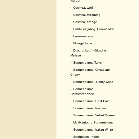
Maroon
›
Cosmea, weiß
›
Cosmea, Mischung
›
Cosmea, orange
›
Dahlie einjährig „Unwins Mix“
›
Lanzenrittersporn
›
Mittagsblume
›
Drachenkopf, türkische
Melisse
›
Sonnenblume Taiyo
›
Sonnenblume, Chocolate
Cherry
›
Sonnenblume, ,Henry Wilde’
›
Sonnenblume
Herbstschönheit
›
Sonnenblume, Gold Coin
›
Sonnenblume, Paccino
›
Sonnenblume, Velvet Queen
›
Mexikanische Sonnenblume
›
Sonnenblume, Italian White
›
Strohblume, hohe