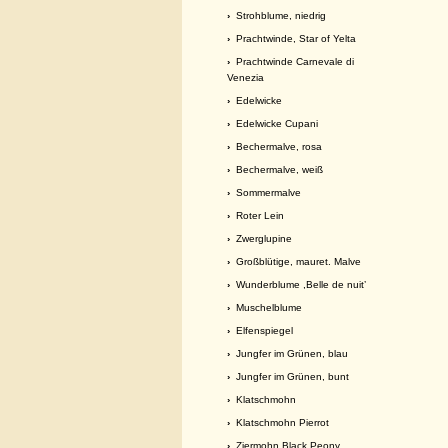
›
Strohblume, niedrig
›
Prachtwinde, Star of Yelta
›
Prachtwinde Carnevale di
Venezia
›
Edelwicke
›
Edelwicke Cupani
›
Bechermalve, rosa
›
Bechermalve, weiß
›
Sommermalve
›
Roter Lein
›
Zwerglupine
›
Großblütige, mauret. Malve
›
Wunderblume ,Belle de nuit’
›
Muschelblume
›
Elfenspiegel
›
Jungfer im Grünen, blau
›
Jungfer im Grünen, bunt
›
Klatschmohn
›
Klatschmohn Pierrot
›
Ziermohn Black Peony