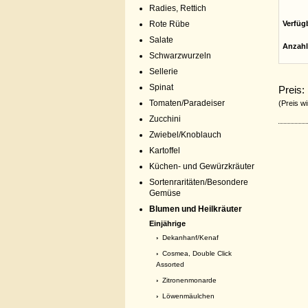
Radies, Rettich
Rote Rübe
Verfüg
Salate
Anzahl
Schwarzwurzeln
Sellerie
Spinat
Preis:
Tomaten/Paradeiser
(Preis wi
Zucchini
Zwiebel/Knoblauch
Kartoffel
Küchen- und Gewürzkräuter
Sortenraritäten/Besondere
Gemüse
Blumen und Heilkräuter
Einjährige
›
Dekanhanf/Kenaf
›
Cosmea, Double Click
Assorted
›
Zitronenmonarde
›
Löwenmäulchen