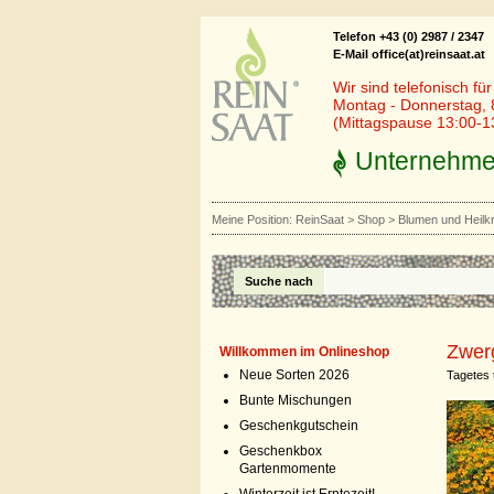
Telefon +43 (0) 2987 / 2347
E-Mail office(at)reinsaat.at
Wir sind telefonisch fü
Montag - Donnerstag, 
(Mittagspause 13:00-1
Unternehm
Meine Position:
ReinSaat
>
Shop
>
Blumen und Heilk
Suche nach
Zwer
Willkommen im Onlineshop
Neue Sorten 2026
Tagetes t
Bunte Mischungen
Geschenkgutschein
Geschenkbox
Gartenmomente