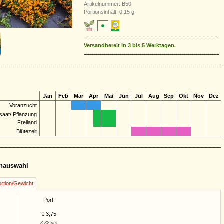
Artikelnummer: B50
Portionsinhalt: 0.15 g
Versandbereit in 3 bis 5 Werktagen.
Jän
Feb
Mär
Apr
Mai
Jun
Jul
Aug
Sep
Okt
Nov
Dez
Voranzucht
saat/ Pflanzung
Freiland
Blütezeit
nauswahl
rtion/Gewicht
Port.
€ 3,75
3,32 nto