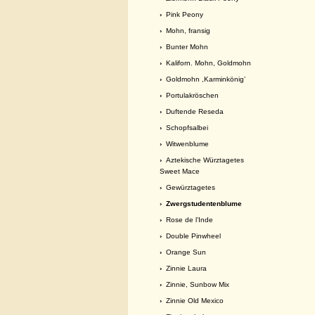
›
Pink Peony
›
Mohn, fransig
›
Bunter Mohn
›
Kaliforn. Mohn, Goldmohn
›
Goldmohn ,Karminkönig’
›
Portulakröschen
›
Duftende Reseda
›
Schopfsalbei
›
Witwenblume
›
Aztekische Würztagetes
Sweet Mace
›
Gewürztagetes
› Zwergstudentenblume
›
Rose de l’Inde
›
Double Pinwheel
›
Orange Sun
›
Zinnie Laura
›
Zinnie, Sunbow Mix
›
Zinnie Old Mexico