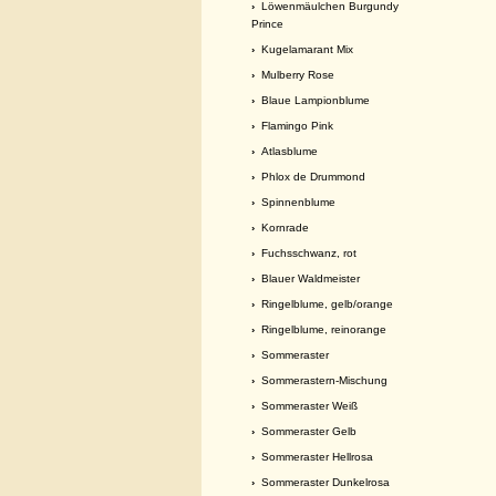
›
Löwenmäulchen Burgundy
Prince
›
Kugelamarant Mix
›
Mulberry Rose
›
Blaue Lampionblume
›
Flamingo Pink
›
Atlasblume
›
Phlox de Drummond
›
Spinnenblume
›
Kornrade
›
Fuchsschwanz, rot
›
Blauer Waldmeister
›
Ringelblume, gelb/orange
›
Ringelblume, reinorange
›
Sommeraster
›
Sommerastern-Mischung
›
Sommeraster Weiß
›
Sommeraster Gelb
›
Sommeraster Hellrosa
›
Sommeraster Dunkelrosa