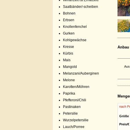
Winterzeit ist Erntezeit!
Saatbänder/-scheiben
Bohnen
Erbsen
Knollenfenchel
Gurken
Kohlgewächse
Kresse
Anbau
Kürbis
Mais
Mangold
Aus
Melanzani/Auberginen
Melone
Karotten/Möhren
Paprika
Menge
Pfefferoni/Chili
Pastinaken
nach Po
Petersilie
Größe
Wurzelpetersilie
Preis/€
Lauch/Porree