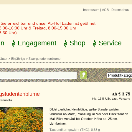
Impressum
|
AGB
|
Datenschutz
r Sie erreichbar und unser Ab-Hof Laden ist geöffnet:
8:00-16:00 Uhr & Freitag, 8:00-15:00 Uhr
3:30 Uhr)
en
Engagement
Shop
Service
räuter
>
Einjährige
>
Zwergstudentenblume
gstudentenblume
ab € 3,75
inkl. 13% USt. zzgl. Versand
enuifolia
Bildet zierliche, kleinblütige, gelbe Staudenpolster.
Vorkultur ab März, Pflanzung im Mai oder Direktsaat ab
Mai. Blüht von Juli bis Oktober. Höhe ca. 25 cm.
Lichtkeimer.
Tausendkorngewicht (TKG): 0.63 g