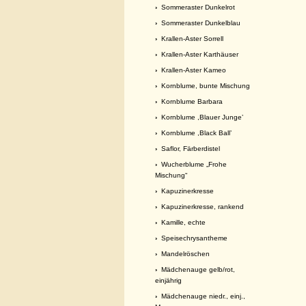
›
Sommeraster Dunkelrot
›
Sommeraster Dunkelblau
›
Krallen-Aster Sorrell
›
Krallen-Aster Karthäuser
›
Krallen-Aster Kameo
›
Kornblume, bunte Mischung
›
Kornblume Barbara
›
Kornblume ,Blauer Junge’
›
Kornblume ,Black Ball’
›
Saflor, Färberdistel
›
Wucherblume „Frohe
Mischung“
›
Kapuzinerkresse
›
Kapuzinerkresse, rankend
›
Kamille, echte
›
Speisechrysantheme
›
Mandelröschen
›
Mädchenauge gelb/rot,
einjährig
›
Mädchenauge niedr., einj.,