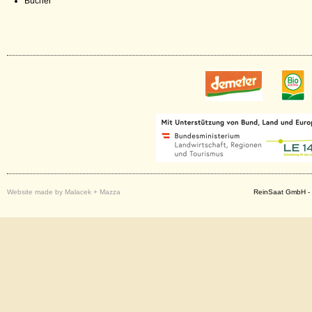
Bücher
Website made by Malacek + Mazza
ReinSaat GmbH - 