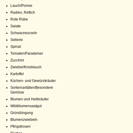
Lauch/Porree
Radies, Rettich
Rote Rübe
Salate
Schwarzwurzeln
Sellerie
Spinat
Tomaten/Paradeiser
Zucchini
Zwiebel/Knoblauch
Kartoffel
Küchen- und Gewürzkräuter
Sortenraritäten/Besondere
Gemüse
Blumen und Heilkräuter
Wildblumensaatgut
Gründüngung
Blumenzwiebeln
Pfingstrosen