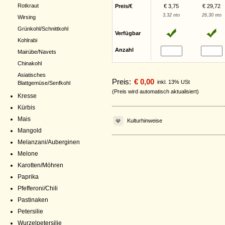
Rotkraut
Preis/€
€ 3,75
€ 29,72
3,32 nto
26,30 nto
Wirsing
Grünkohl/Schnittkohl
Verfügbar
Kohlrabi
Anzahl
Mairübe/Navets
Chinakohl
Asiatisches
Preis:
€ 0,00
inkl. 13% USt
Blattgemüse/Senfkohl
(Preis wird automatisch aktualisiert)
Kresse
Kürbis
Mais
Kulturhinweise
Mangold
Melanzani/Auberginen
Melone
Karotten/Möhren
Paprika
Pfefferoni/Chili
Pastinaken
Petersilie
Wurzelpetersilie