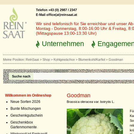
Telefon +43 (0) 2987 / 2347
E-Mail office(at)reinsaat.at
Wir sind telefonisch für Sie erreichbar und unser Ab
Montag - Donnerstag, 8:00-16:00 Uhr & Freitag, 8:
(Mittagspause 13:00-13:30 Uhr)
Unternehmen
Engagemen
Meine Position:
ReinSaat
>
Shop
>
Kohlgewächse
>
Blumenkohl/Karfiol
>
Goodman
Suche nach
Goodman
Willkommen im Onlineshop
Neue Sorten 2026
Brassica oleracea var. botrytis L.
Bunte Mischungen
Fü
Geschenkgutschein
Ka
So
Geschenkbox
re
Gartenmomente
kr