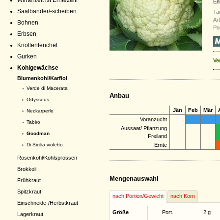
Winterzeit ist Erntezeit!
En
Saatbänder/-scheiben
Ta
Ar
Bohnen
Po
Erbsen
Knollenfenchel
Gurken
Ve
Kohlgewächse
Blumenkohl/Karfiol
›
Verde di Macerata
Anbau
›
Odysseus
Jän
Feb
Mär
›
Neckarperle
Voranzucht
›
Tabiro
Aussaat/ Pflanzung
› Goodman
Freiland
›
Di Sicilia violetto
Ernte
Rosenkohl/Kohlsprossen
Brokkoli
Mengenauswahl
Frühkraut
Spitzkraut
nach Portion/Gewicht
nach Korn
Einschneide-/Herbstkraut
Größe
Port.
2 g
Lagerkraut