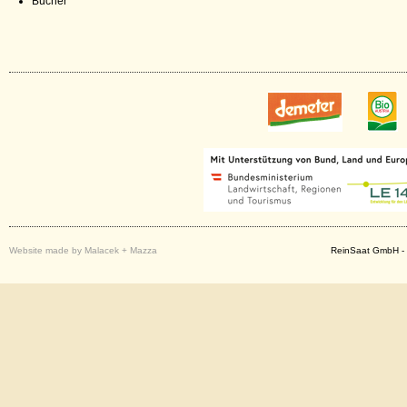
Bücher
Website made by Malacek + Mazza
ReinSaat GmbH - 