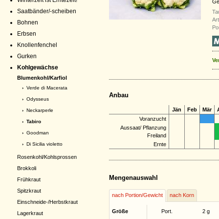
Winterzeit ist Erntezeit!
Ge
Saatbänder/-scheiben
Ta
Ar
Bohnen
Po
Erbsen
Knollenfenchel
Gurken
Ve
Kohlgewächse
Blumenkohl/Karfiol
›
Verde di Macerata
Anbau
›
Odysseus
Jän
Feb
Mär
›
Neckarperle
Voranzucht
› Tabiro
Aussaat/ Pflanzung
›
Goodman
Freiland
›
Di Sicilia violetto
Ernte
Rosenkohl/Kohlsprossen
Brokkoli
Mengenauswahl
Frühkraut
Spitzkraut
nach Portion/Gewicht
nach Korn
Einschneide-/Herbstkraut
Größe
Port.
2 g
Lagerkraut