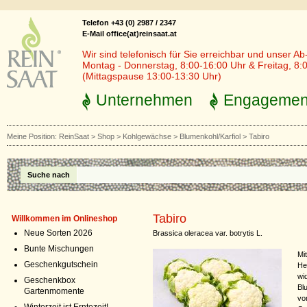
Telefon +43 (0) 2987 / 2347
E-Mail office(at)reinsaat.at
Wir sind telefonisch für Sie erreichbar und unser Ab
Montag - Donnerstag, 8:00-16:00 Uhr & Freitag, 8:
(Mittagspause 13:00-13:30 Uhr)
Unternehmen
Engagemen
Meine Position:
ReinSaat
>
Shop
>
Kohlgewächse
>
Blumenkohl/Karfiol
>
Tabiro
Suche nach
Tabiro
Willkommen im Onlineshop
Neue Sorten 2026
Brassica oleracea var. botrytis L.
Bunte Mischungen
Mi
Geschenkgutschein
He
wi
Geschenkbox
Bl
Gartenmomente
vo