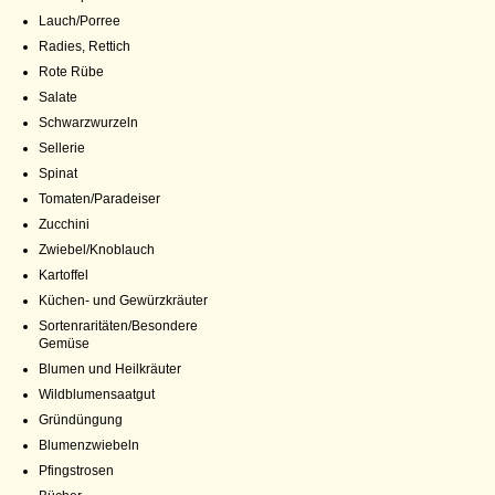
Lauch/Porree
Radies, Rettich
Rote Rübe
Salate
Schwarzwurzeln
Sellerie
Spinat
Tomaten/Paradeiser
Zucchini
Zwiebel/Knoblauch
Kartoffel
Küchen- und Gewürzkräuter
Sortenraritäten/Besondere
Gemüse
Blumen und Heilkräuter
Wildblumensaatgut
Gründüngung
Blumenzwiebeln
Pfingstrosen