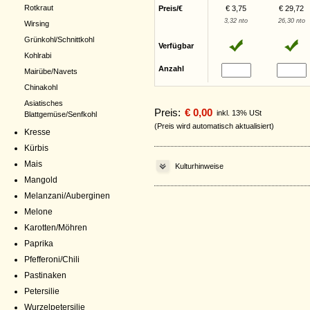
Rotkraut
Preis/€
€ 3,75
€ 29,72
3,32 nto
26,30 nto
Wirsing
Grünkohl/Schnittkohl
Verfügbar
Kohlrabi
Anzahl
Mairübe/Navets
Chinakohl
Asiatisches
Preis:
€ 0,00
inkl. 13% USt
Blattgemüse/Senfkohl
(Preis wird automatisch aktualisiert)
Kresse
Kürbis
Mais
Kulturhinweise
Mangold
Melanzani/Auberginen
Melone
Karotten/Möhren
Paprika
Pfefferoni/Chili
Pastinaken
Petersilie
Wurzelpetersilie