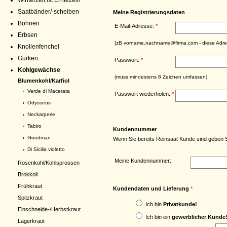
Winterzeit ist Erntezeit!
Saatbänder/-scheiben
Meine Registrierungsdaten
Bohnen
E-Mail-Adresse:
*
Erbsen
(zB vorname.nachname@firma.com - diese Adress
Knollenfenchel
Gurken
Passwort:
*
Kohlgewächse
(muss mindestens 8 Zeichen umfassen)
Blumenkohl/Karfiol
›
Verde di Macerata
Passwort wiederholen:
*
›
Odysseus
›
Neckarperle
›
Tabiro
Kundennummer
›
Goodman
Wenn Sie bereits Reinsaat Kunde sind geben 
›
Di Sicilia violetto
Meine Kundennummer:
Rosenkohl/Kohlsprossen
Brokkoli
Frühkraut
Kundendaten und Lieferung
*
Spitzkraut
Ich bin
Privatkunde!
Einschneide-/Herbstkraut
Ich bin ein
gewerblicher Kunde
Lagerkraut