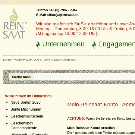
Telefon +43 (0) 2987 / 2347
E-Mail office(at)reinsaat.at
Wir sind telefonisch für Sie erreichbar und unser Ab
Montag - Donnerstag, 8:00-16:00 Uhr & Freitag, 8:
(Mittagspause 13:00-13:30 Uhr)
Unternehmen
Engagemen
Meine Position:
ReinSaat
>
Shop
>
Konto erstellen
Suche nach
Willkommen im Onlineshop
Neue Sorten 2026
Mein Reinsaat-Konto | Anm
Bunte Mischungen
Geschenkgutschein
ACHTUNG:
Wenn Sie bereits ein Konto besitz
Geschenkbox
Gartenmomente
Mein Reinsaat Konto erstellen
Die
*
gekennzeichneten Felder müssen ausgef