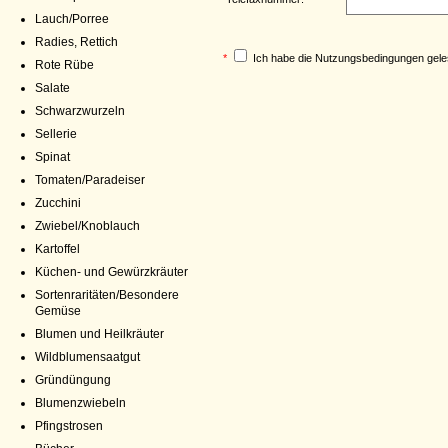
Lauch/Porree
Radies, Rettich
*
Ich habe die
Nutzungsbedingungen
gele
Rote Rübe
Salate
Schwarzwurzeln
Sellerie
Spinat
Tomaten/Paradeiser
Zucchini
Zwiebel/Knoblauch
Kartoffel
Küchen- und Gewürzkräuter
Sortenraritäten/Besondere
Gemüse
Blumen und Heilkräuter
Wildblumensaatgut
Gründüngung
Blumenzwiebeln
Pfingstrosen