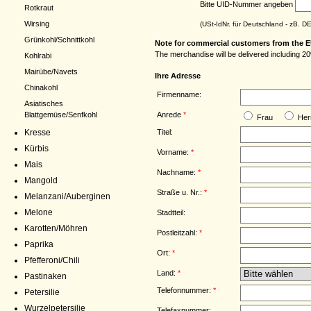
Bitte UID-Nummer angeben
Rotkraut
Wirsing
(USt-IdNr. für Deutschland - zB. 
Grünkohl/Schnittkohl
Note for commercial customers from the E
The merchandise will be delivered including 20
Kohlrabi
Mairübe/Navets
Ihre Adresse
Chinakohl
Firmenname:
Asiatisches
Anrede
*
Blattgemüse/Senfkohl
Frau
Her
Titel:
Kresse
Kürbis
Vorname:
*
Mais
Nachname:
*
Mangold
Straße u. Nr.:
*
Melanzani/Auberginen
Melone
Stadtteil:
Karotten/Möhren
Postleitzahl:
*
Paprika
Ort:
*
Pfefferoni/Chili
Land:
*
Pastinaken
Telefonnummer:
*
Petersilie
Wurzelpetersilie
Telefaxnummer: