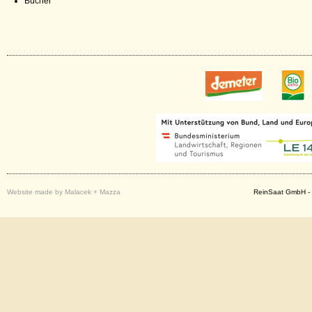
Bücher
Website made by Malacek + Mazza
ReinSaat GmbH - 