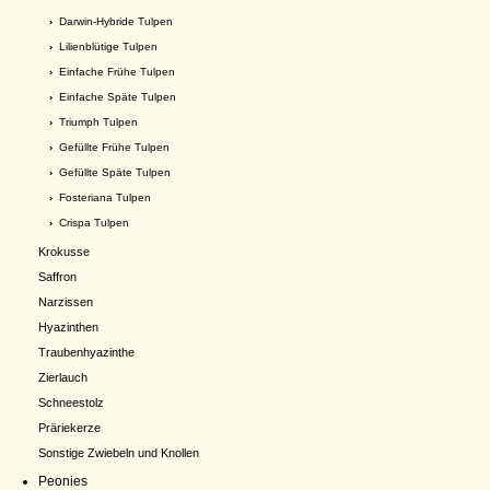
›
Darwin-Hybride Tulpen
›
Lilienblütige Tulpen
›
Einfache Frühe Tulpen
›
Einfache Späte Tulpen
›
Triumph Tulpen
›
Gefüllte Frühe Tulpen
›
Gefüllte Späte Tulpen
›
Fosteriana Tulpen
›
Crispa Tulpen
Krokusse
Saffron
Narzissen
Hyazinthen
Traubenhyazinthe
Zierlauch
Schneestolz
Präriekerze
Sonstige Zwiebeln und Knollen
Peonies