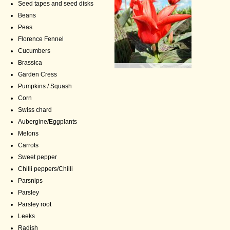
Seed tapes and seed disks
Beans
Peas
Florence Fennel
Cucumbers
Brassica
Garden Cress
Pumpkins / Squash
Corn
Swiss chard
Aubergine/Eggplants
Melons
Carrots
Sweet pepper
Chilli peppers/Chilli
Parsnips
Parsley
Parsley root
Leeks
Radish