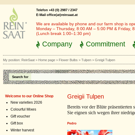
Telefon +43 (0) 2987 / 2347
E-Mail office(at)reinsaat.at
We are available by phone and our farm shop is op
Monday – Thursday, 8:00 AM – 5:00 PM & Friday, 
(Lunch break 1:00–1:30 pm)
Company
Commitment
My position:
ReinSaat
>
Home page
>
Flower Bulbs
>
Tulpen
>
Greigii Tulpen
Search for
Greigii Tulpen
Welcome to our Online Shop
New varieties 2026
Bereits vor der Blüte präsentierten s
Colourful Mixes
Sie eignen sich wegen ihrer niedri
Gift voucher
Gift box
Pedro
Winter harvest