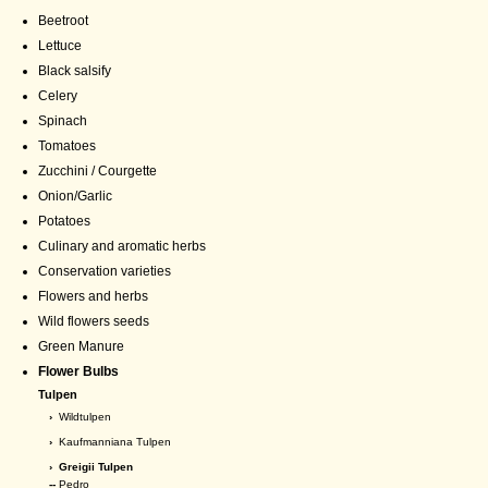
Beetroot
Lettuce
Black salsify
Celery
Spinach
Tomatoes
Zucchini / Courgette
Onion/Garlic
Potatoes
Culinary and aromatic herbs
Conservation varieties
Flowers and herbs
Wild flowers seeds
Green Manure
Flower Bulbs
Tulpen
›
Wildtulpen
›
Kaufmanniana Tulpen
›
Greigii Tulpen
--
Pedro