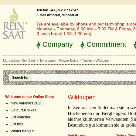
Telefon +43 (0) 2987 / 2347
E-Mail office(at)reinsaat.at
We are available by phone and our farm shop is op
Monday – Thursday, 8:00 AM – 5:00 PM & Friday, 
(Lunch break 1:00–1:30 pm)
Company
Commitment
My position:
ReinSaat
>
Home page
>
Flower Bulbs
>
Tulpen
>
Wildtulpen
Search for
Wildtulpen
Welcome to our Online Shop
New varieties 2026
In Zentralasien findet man sie in w
Colourful Mixes
Hochebenen und Berghängen. Dort si
Gift voucher
als ihre kultivierten Verwandten. 
Gift box
Besonders gut kommen sie in größ
Winter harvest
Red Beauty
Tulipa ,Tiny