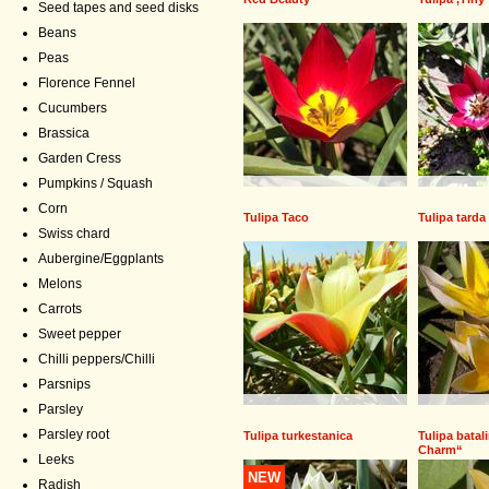
Seed tapes and seed disks
Beans
Peas
Florence Fennel
Cucumbers
Brassica
Garden Cress
Pumpkins / Squash
Corn
Tulipa Taco
Tulipa tarda
Swiss chard
Aubergine/Eggplants
Melons
Carrots
Sweet pepper
Chilli peppers/Chilli
Parsnips
Parsley
Parsley root
Tulipa turkestanica
Tulipa batal
Charm“
Leeks
NEW
Radish