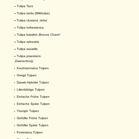
--
Tulipa Taco
--
Tulipa tarda (Wildtulpe)
--
Tulipa clusiana ,tinka’
--
Tulipa turkestanica
--
Tulipa batalinii „Bronze Charm“
--
Tulipa sylvestris
--
Tulipa saxatilis
--
Tulipa praestans
,Zwanenburg’
›
Kaufmanniana Tulpen
›
Greigii Tulpen
›
Darwin-Hybride Tulpen
›
Lilienblütige Tulpen
›
Einfache Frühe Tulpen
›
Einfache Späte Tulpen
›
Triumph Tulpen
›
Gefüllte Frühe Tulpen
›
Gefüllte Späte Tulpen
›
Fosteriana Tulpen