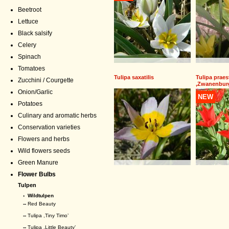
Beetroot
Lettuce
Black salsify
Celery
Spinach
Tomatoes
Tulipa saxatilis
Tulipa prae
Zucchini / Courgette
,Zwanenbur
Onion/Garlic
NEW
Potatoes
Culinary and aromatic herbs
Conservation varieties
Flowers and herbs
Wild flowers seeds
Green Manure
Flower Bulbs
Tulpen
›
Wildtulpen
--
Red Beauty
--
Tulipa ,Tiny Timo’
--
Tulipa ,Little Beauty’