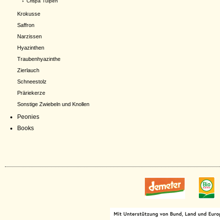
›
Crispa Tulpen
Krokusse
Saffron
Narzissen
Hyazinthen
Traubenhyazinthe
Zierlauch
Schneestolz
Präriekerze
Sonstige Zwiebeln und Knollen
Peonies
Books