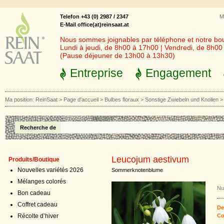
Telefon +43 (0) 2987 / 2347
M
E-Mail office(at)reinsaat.at
Nous sommes joignables par téléphone et notre bout
Lundi à jeudi, de 8h00 à 17h00 | Vendredi, de 8h0
(Pause déjeuner de 13h00 à 13h30)
Entreprise
Engagement
Ma position:
ReinSaat
>
Page d'accueil
>
Bulbes floraux
>
Sonstige Zwiebeln und Knollen
Recherche de
Leucojum aestivum
Produits/Boutique
Nouvelles variétés 2026
Sommerknotenblume
Mélanges colorés
Nu
Bon cadeau
Coffret cadeau
De
Récolte d’hiver
Co