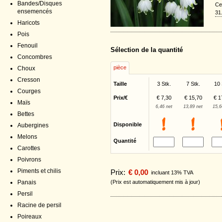
Bandes/Disques
Ce
ensemencés
31
Haricots
Pois
Fenouil
Sélection de la quantité
Concombres
pièce
Choux
Cresson
Taille
3 Stk.
7 Stk.
10 
Courges
Prix/€
€ 7,30
€ 15,70
€ 1
Maïs
6,46 net
13,89 net
15,6
Bettes
Disponible
Aubergines
Melons
Quantité
Carottes
Poivrons
Piments et chilis
Prix:
€ 0,00
incluant 13% TVA
(Prix est automatiquement mis à jour)
Panais
Persil
Racine de persil
Poireaux