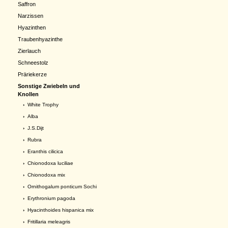
Saffron
Narzissen
Hyazinthen
Traubenhyazinthe
Zierlauch
Schneestolz
Präriekerze
Sonstige Zwiebeln und
Knollen
›
White Trophy
›
Alba
›
J.S.Dijt
›
Rubra
›
Eranthis cilicica
›
Chionodoxa luciliae
›
Chionodoxa mix
›
Ornithogalum ponticum Sochi
›
Erythronium pagoda
›
Hyacinthoides hispanica mix
›
Fritillaria meleagris