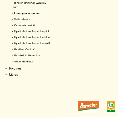
›
Ipheion uniflorum ,Whisley
Blue’
› Leucojum aestivum
›
Scilla siberica
›
Camassia cusickii
›
Hyacinthoides hispanica pink
›
Hyacinthoides hispanica blue
›
Hyacinthoides hispanica weiß
›
Brodiae ,Corrina’
›
Puschkinia libanotica
›
Allium Gladiator
Pivoines
Livres