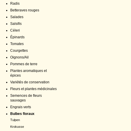
Radis
Betteraves rouges
Salades
Salsifis
Céleri
Épinards
Tomates
Courgettes
Oignons/Ail
Pommes de terre
Plantes aromatiques et
épices
Variétés de conservation
Fleurs et plantes médicinales
Semences de fleurs
sauvages
Engrais verts
Bulbes floraux
Tulpen
Krokusse