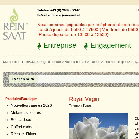
Telefon +43 (0) 2987 / 2347
M
E-Mail office(at)reinsaat.at
Nous sommes joignables par téléphone et notre bout
Lundi à jeudi, de 8h00 à 17h00 | Vendredi, de 8h0
(Pause déjeuner de 13h00 à 13h30)
Entreprise
Engagement
Ma position:
ReinSaat
>
Page d'accueil
>
Bulbes floraux
>
Tulpen
>
Triumph Tulpen
>
Royal
Recherche de
Royal Virgin
Produits/Boutique
Nouvelles variétés 2026
Triumph Tulpe
Mélanges colorés
Di
Bon cadeau
wi
Coffret cadeau
ve
Be
Récolte d’hiver
Wu