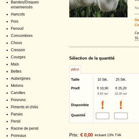
Bandes/Disques
ensemencés
Nu
Haricots
De
Pois
Co
Fenouil
Ce
Concombres
31
Choux
Cresson
Courges
Sélection de la quantité
Maïs
pièce
Bettes
Aubergines
Taille
10 Stk.
25 Stk.
Melons
Prix/€
€ 10,90
€ 25,20
Carottes
9,65 net
22,30 net
Poivrons
Disponible
Piments et chilis
Panais
Quantité
Persil
Racine de persil
Prix:
€ 0,00
incluant 13% TVA
Poireaux