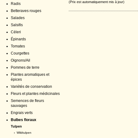
(Prix est automatiquement mis à jour)
Radis
Betteraves rouges
Salades
Salsifis
Céleri
Épinards
Tomates
Courgettes
Oignons/Ail
Pommes de terre
Plantes aromatiques et
épices
Variétés de conservation
Fleurs et plantes médicinales
Semences de fleurs
sauvages
Engrais verts
Bulbes floraux
Tulpen
›
Wildtulpen