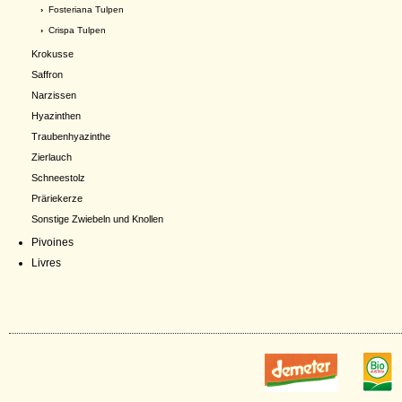
›
Fosteriana Tulpen
›
Crispa Tulpen
Krokusse
Saffron
Narzissen
Hyazinthen
Traubenhyazinthe
Zierlauch
Schneestolz
Präriekerze
Sonstige Zwiebeln und Knollen
Pivoines
Livres