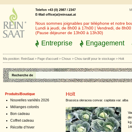
Telefon +43 (0) 2987 / 2347
M
E-Mail office(at)reinsaat.at
Nous sommes joignables par téléphone et notre bout
Lundi à jeudi, de 8h00 à 17h00 | Vendredi, de 8h0
(Pause déjeuner de 13h00 à 13h30)
Entreprise
Engagement
Ma position:
ReinSaat
>
Page d'accueil
>
Choux
>
Chou tardif pour le stockage
>
Holt
Recherche de
Holt
Produits/Boutique
Nouvelles variétés 2026
Brassica oleracea convar. capitata var. alba
Mélanges colorés
Var
Bon cadeau
de
Coffret cadeau
kg.
14
Récolte d’hiver