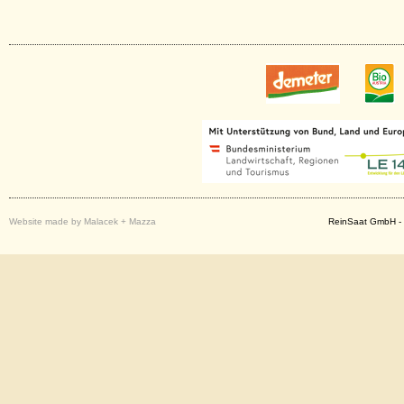
Website made by Malacek + Mazza
ReinSaat GmbH - 