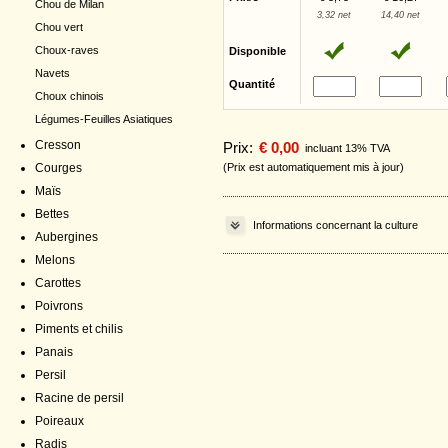
Chou de Milan
3,32 net
14,40 net
Chou vert
Choux-raves
Disponible
Navets
Quantité
Choux chinois
Légumes-Feuilles Asiatiques
Cresson
Prix:
€ 0,00
incluant 13% TVA
Courges
(Prix est automatiquement mis à jour)
Maïs
Bettes
Informations concernant la culture
Aubergines
Melons
Carottes
Poivrons
Piments et chilis
Panais
Persil
Racine de persil
Poireaux
Radis